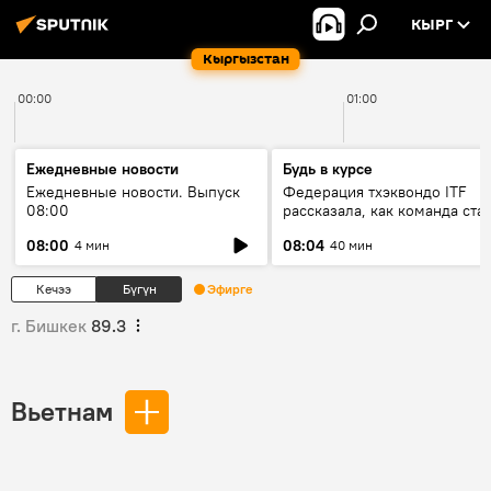
КЫРГ
Кыргызстан
00:00
01:00
Ежедневные новости
Будь в курсе
Ежедневные новости. Выпуск
Федерация тхэквондо ITF
08:00
рассказала, как команда ста
жертвой мошенников
08:00
08:04
4 мин
40 мин
Кечээ
Бүгүн
Эфирге
г. Бишкек
89.3
Вьетнам