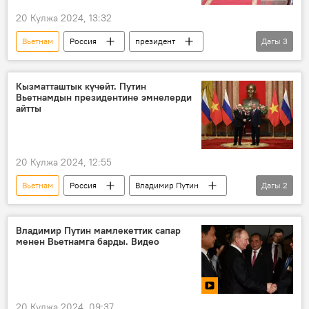
20 Кулжа 2024, 13:32
Вьетнам
Россия
президент
Дагы
3
кызматташуу
То Лам
Владимир Путин
Кызматташтык күчөйт. Путин
Вьетнамдын президентине эмнелерди
айтты
20 Кулжа 2024, 12:55
Вьетнам
Россия
Владимир Путин
Дагы
2
кызматташуу
То Лам
Владимир Путин мамлекеттик сапар
менен Вьетнамга барды. Видео
20 Кулжа 2024, 09:37