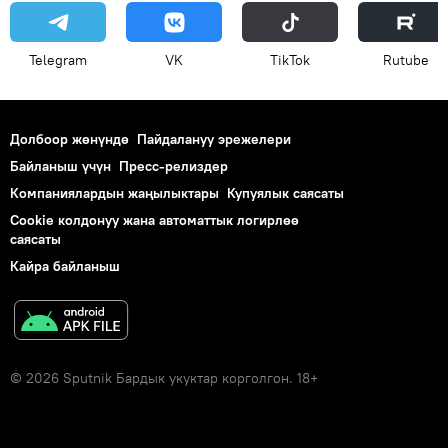
Telegram
VK
ТikТоk
Rutube
Долбоор жөнүндө
Пайдалануу эрежелери
Байланыш үчүн
Пресс-релиздер
Компаниялардын жаңылыктары
Купуялык саясаты
Cookie колдонуу жана автоматтык логирлөө
саясаты
Кайра байланыш
© 2026 Sputnik Бардык укуктар корголгон. 18+