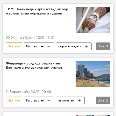
ТИМ: Вьетнамда кыргызстандык оор
жаракат алып ооруканага түшкөн
22 Жалган Куран 2025, 13:01
Вьетнам
Кыргызстан
кыргызстандык
Дагы
3
оорукана
оор абал
элчилик
Февралдын соңунда Бишкектен
Вьетнамга түз авиакаттам ачылат
11 Бирдин айы 2025, 09:49
Вьетнам
Кыргызстан
авиакаттам
Дагы
2
"Манас" эл аралык аэропорту
Бишкек