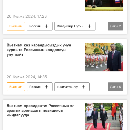
20 Кулжа 2024, 17:26
Вьетнам
Россия
Владимир Путин
Дагы
2
Дүйнөдө
Нгуен Фу Чонг
Вьетнам көз карандысыздык үчүн
күрөштө Россиянын колдоосун
унутпайт
20 Кулжа 2024, 14:35
Вьетнам
Россия
кызматташуу
Дагы
6
достук
Саясат
талкуу
президент
Владимир Путин
Вьетнам президенти: Россиянын эл
аралык аренадагы позициясы
То Лам
чыңдалууда