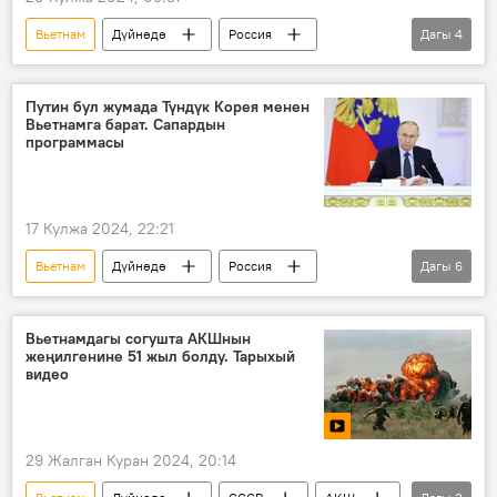
Вьетнам
Дүйнөдө
Россия
Дагы
4
Владимир Путин
мамлекеттик сапар
аэропорт
жолугушуу
Путин бул жумада Түндүк Корея менен
Вьетнамга барат. Сапардын
программасы
17 Кулжа 2024, 22:21
Вьетнам
Дүйнөдө
Россия
Дагы
6
Түндүк Корея
Владимир Путин
Ким Чен Ын
сапар
жолугушуу
Вьетнамдагы согушта АКШнын
жеңилгенине 51 жыл болду. Тарыхый
Путиндин КЭДРге жасаган мамлекеттик сапары
видео
29 Жалган Куран 2024, 20:14