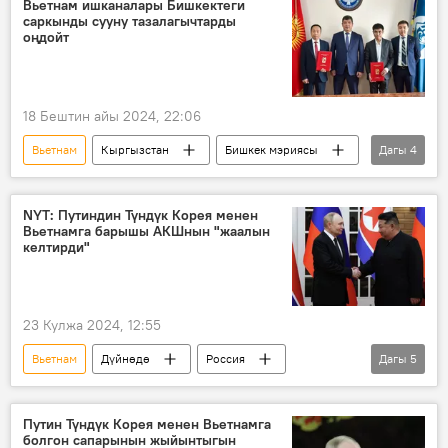
Вьетнам ишканалары Бишкектеги
саркынды сууну тазалагычтарды
оңдойт
18 Бештин айы 2024, 22:06
Вьетнам
Кыргызстан
Бишкек мэриясы
Дагы
4
саркынды суу
кызматташуу
аскердик кызматташуу
долбоор
NYT: Путиндин Түндүк Корея менен
Вьетнамга барышы АКШнын "жаалын
келтирди"
23 Кулжа 2024, 12:55
Вьетнам
Дүйнөдө
Россия
Дагы
5
АКШ
Владимир Путин
визит
Түндүк Корея
Саясат
Путин Түндүк Корея менен Вьетнамга
болгон сапарынын жыйынтыгын