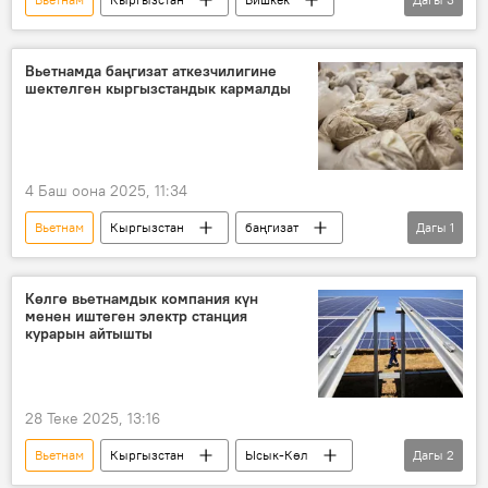
мыйзамсыз миграция
УКМК
тигүү цехи
Вьетнамда баңгизат аткезчилигине
шектелген кыргызстандык кармалды
4 Баш оона 2025, 11:34
Вьетнам
Кыргызстан
баңгизат
Дагы
1
аткезчилик
Көлгө вьетнамдык компания күн
менен иштеген электр станция
курарын айтышты
28 Теке 2025, 13:16
Вьетнам
Кыргызстан
Ысык-Көл
Дагы
2
күн электр станциясы
курулуш