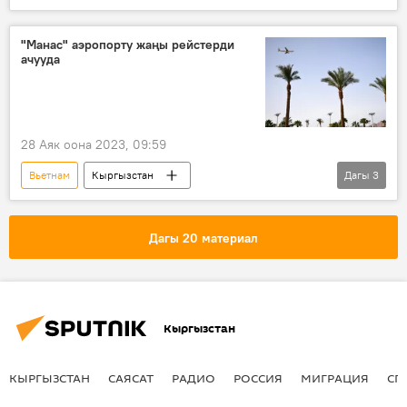
согуш
АКШ
патриот
жоокер
дивизион
ракета
"Манас" аэропорту жаңы рейстерди
ачууда
Курсан Мадинов
Видео
28 Аяк оона 2023, 09:59
Вьетнам
Кыргызстан
Дагы
3
"Манас" эл аралык аэропорту
рейс
Египет
Дагы 20 материал
Кыргызстан
КЫРГЫЗСТАН
САЯСАТ
РАДИО
РОССИЯ
МИГРАЦИЯ
СП