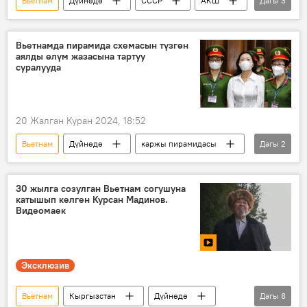
Вьетнам
Дүйнөдө
СССР
АКШ
Дагы
3
согуш
Аскер
Видео
Вьетнамда пирамида схемасын түзгөн
аялды өлүм жазасына тартуу
суралууда
20 Жалган Куран 2024, 18:52
Вьетнам
Дүйнөдө
каржы пирамидасы
Дагы
2
алдамчылык
өлүм жазасы
30 жылга созулган Вьетнам согушуна
катышып келген Курсан Мадинов.
Видеомаек
Эксклюзив
Вьетнам
Кыргызстан
Дүйнөдө
Дагы
8