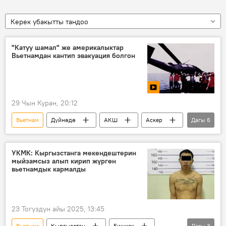
Керек убакытты тандоо
"Катуу шамал" же америкалыктар
Вьетнамдан кантип эвакуация болгон
29 Чын Куран, 20:12
Вьетнам
Дүйнөдө
АКШ
Аскер
Дагы
6
тик учак
армия
жеңилүү
атуу
жарандык
Видео
УКМК: Кыргызстанга мекендештерин
мыйзамсыз алып кирип жүргөн
вьетнамдык кармалды
23 Тогуздун айы 2025, 13:45
Вьетнам
Кыргызстан
Бишкек
Дагы
3