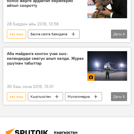
болсо жерге ардактап берилерин
айтып сооротту
28 Бирдин айы 2018, 13:58
көз жаш
Басма сөзгө баяндама
Дагы
4
Дүйнөдө
Жаңылыктар
Түркия
Режеп Тайип Эрдоган
Аскер
Аба майданга конгон учак кыз-
келиндерди сөөгүн алып келди. Жүрөк
үшүткөн табыттар
30 Баш оона 2016, 13:01
көз жаш
Кыргызстан
Мультимедиа
Дагы
9
Коом
Сүрөт
Жаңылыктар
Москва
өрт
кыз-келиндер
табыт
учак
Кыргызстан
Москва: басмаканадагы кыргызстандыктардын өмүрүн алган өрт