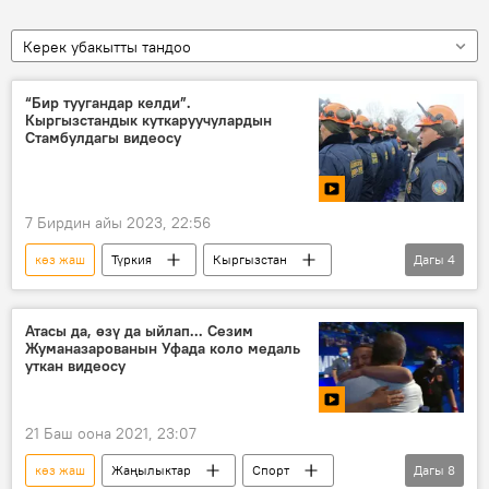
Керек убакытты тандоо
“Бир туугандар келди”.
Кыргызстандык куткаруучулардын
Стамбулдагы видеосу
7 Бирдин айы 2023, 22:56
көз жаш
Түркия
Кыргызстан
Дагы
4
зилзала
куткаруучу
овчарка
Видео
Атасы да, өзү да ыйлап... Сезим
Жуманазарованын Уфада коло медаль
уткан видеосу
21 Баш оона 2021, 23:07
көз жаш
Жаңылыктар
Спорт
Дагы
8