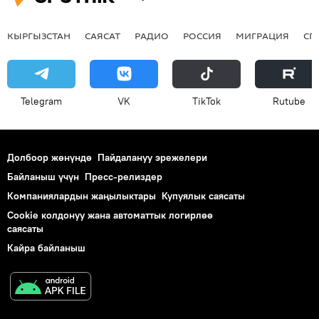
КЫРГЫЗСТАН
САЯСАТ
РАДИО
РОССИЯ
МИГРАЦИЯ
СП
Telegram
VK
ТikТоk
Rutube
Долбоор жөнүндө
Пайдалануу эрежелери
Байланыш үчүн
Пресс-релиздер
Компаниялардын жаңылыктары
Купуялык саясаты
Cookie колдонуу жана автоматтык логирлөө
саясаты
Кайра байланыш