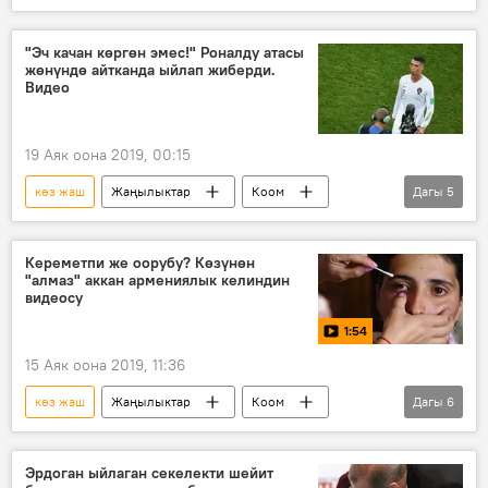
Мультимедиа
Видео
Дүйнөдө
беттешүү
медаль
коло
"Эч качан көргөн эмес!" Роналду атасы
жөнүндө айтканда ыйлап жиберди.
ата
эмоция
Видео
19 Аяк оона 2019, 00:15
көз жаш
Жаңылыктар
Коом
Дагы
5
Дүйнөдө
Спорт
Криштиану Роналду
футболчу
Кереметпи же оорубу? Көзүнөн
"алмаз" аккан армениялык келиндин
ата
видеосу
1:54
15 Аяк оона 2019, 11:36
көз жаш
Жаңылыктар
Коом
Дагы
6
Видео
Мультимедиа
Дүйнөдө
Армения
алмаз
оору
Эрдоган ыйлаган секелекти шейит