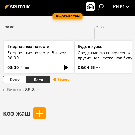
КЫРГ
Кыргызстан
00:00
01:00
Ежедневные новости
Будь в курсе
Ежедневные новости. Выпуск
Среда вместо воскресенья и
08:00
другие новшества: как будут
проходить выборы в КР?
08:00
08:04
4 мин
38 мин
Кечээ
Бүгүн
Эфирге
г. Бишкек
89.3
көз жаш