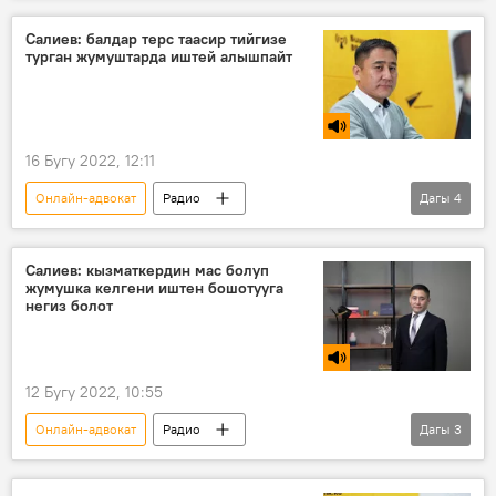
Салиев: балдар терс таасир тийгизе
турган жумуштарда иштей алышпайт
16 Бугу 2022, 12:11
Онлайн-адвокат
Радио
Дагы
4
Калыгул Салиев
балдар
ишкердик
укук
Кыргызстан
Салиев: кызматкердин мас болуп
жумушка келгени иштен бошотууга
негиз болот
12 Бугу 2022, 10:55
Онлайн-адвокат
Радио
Дагы
3
Калыгул Салиев
эмгек
келишим
Кыргызстан