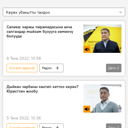
Керек убакытты тандоо
Салиев: каржы пирамидасына акча
салгандар мыйзам бузууга көмөкчү
болууда
8 Теке 2022, 10:58
Онлайн-адвокат
Радио
Дагы
2
Калыгул Салиев
мыйзам
каржы пирамидасы
Дыйкан чарбаны кантип каттоо керек?
Юристтин жообу
5 Теке 2022, 10:36
Онлайн-адвокат
Радио
Дагы
2