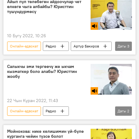
Айып пул төлөбөгөн айдоочулар чет
өлкөгө чыга албайбы? Юристтин
түшүндүрмөсү
10 Бугу 2022, 10:26
Онлайн-адвокат
Радио
Артур Бакиров
Дагы
3
айып пул
Коопсуз шаар
Кыргызстан
Салыкчы эми тергөөчү же ыкчам
кызматкер боло алабы? Юристтин
жообу
22 Чын Куран 2022, 11:43
Онлайн-адвокат
Радио
Дагы
2
Калыгул Салиев
ишкер
салык
Мойнокова: нике келишимин үй-бүлө
курганга чейин түзсө болот