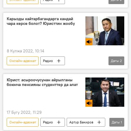
Калыгул Салиев
карыз
мыйзам
Карызды кайтарбагандарга кандай
чара көрсө болот? Юристтин жообу
8 Кулжа 2022, 10:14
Онлайн-адвокат
Радио
Дагы
2
Калыгул Салиев
карыз
мыйзам
Юрист: асыроочусунан айрылганы
боюнча пенсияны студенттер да алат
17 Бугу 2022, 11:29
Онлайн-адвокат
Радио
Артур Бакиров
Дагы
1
пенсия