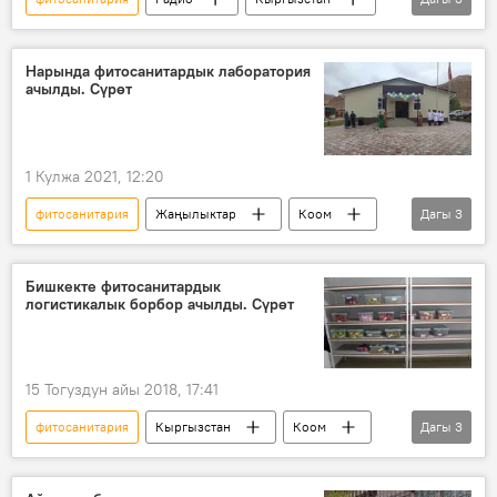
айыл чарба
ветеринария
Алмаз Шаршенбеков
Нарында фитосанитардык лаборатория
ачылды. Сүрөт
1 Кулжа 2021, 12:20
фитосанитария
Жаңылыктар
Коом
Дагы
3
Кыргызстан
Нарын
лаборатория
Бишкекте фитосанитардык
логистикалык борбор ачылды. Сүрөт
15 Тогуздун айы 2018, 17:41
фитосанитария
Кыргызстан
Коом
Дагы
3
Жаңылыктар
Бишкек
логистикалык борбор