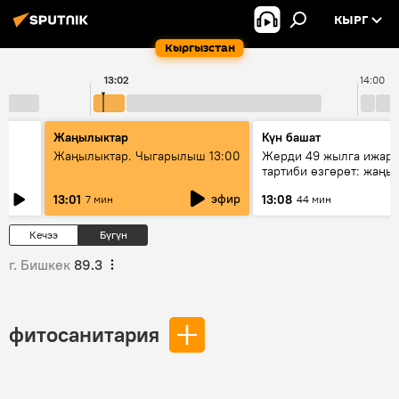
КЫРГ
Кыргызстан
13:02
14:00
Жаңылыктар
Күн башат
Жаңылыктар. Чыгарылыш 13:00
Жерди 49 жылга ижара
тартиби өзгөрөт: жаңы 
эмнени көздөйт?
эфир
13:01
13:08
7 мин
44 мин
Кечээ
Бүгүн
г. Бишкек
89.3
фитосанитария