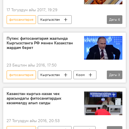
17 Тогуздун айы 2017, 19:29
фитосанитария
Кыргызстан
Дагы
6
Жаңылыктар
Экономика
Казакстан
чек ара
Путин: фитосанитария жаатында
Кыргызстанга РФ менен Казакстан
жашылча-жемиш
жардам берет
Кыргызстан менен Казакстандын чек арасындагы абал
23 Бештин айы 2016, 17:50
фитосанитария
Кыргызстан
Коом
Дагы
3
Жаңылыктар
Экономика
Владимир Путин
Казакстан кыргыз-казак чек
арасындагы фитосанитардык
көзөмөлдү алып салды
27 Тогуздун айы 2016, 20:53