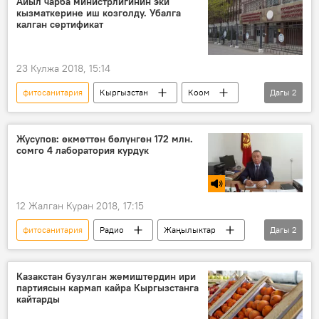
Айыл чарба министрлигинин эки
кызматкерине иш козголду. Убалга
калган сертификат
23 Кулжа 2018, 15:14
фитосанитария
Кыргызстан
Коом
Дагы
2
Жаңылыктар
кылмыш иши
Жусупов: өкмөттөн бөлүнгөн 172 млн.
сомго 4 лаборатория курдук
12 Жалган Куран 2018, 17:15
фитосанитария
Радио
Жаңылыктар
Дагы
2
лаборатория
ветеринария
Казакстан бузулган жемиштердин ири
партиясын кармап кайра Кыргызстанга
кайтарды