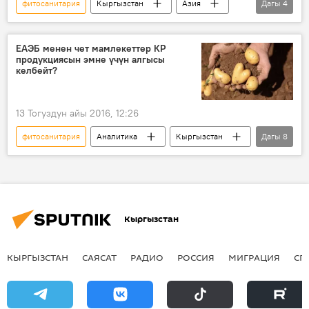
фитосанитария
Кыргызстан
Азия
Дагы
4
Дүйнөдө
Жаңылыктар
Экономика
Казакстан
ЕАЭБ менен чет мамлекеттер КР
продукциясын эмне үчүн алгысы
келбейт?
13 Тогуздун айы 2016, 12:26
фитосанитария
Аналитика
Кыргызстан
Дагы
8
Жаңылыктар
Экономика
Коом
ЕАЭБдеги Кыргызстан
ветеринария
экспорт
көзөмөл
продукция
Кыргызстан
КЫРГЫЗСТАН
САЯСАТ
РАДИО
РОССИЯ
МИГРАЦИЯ
СП