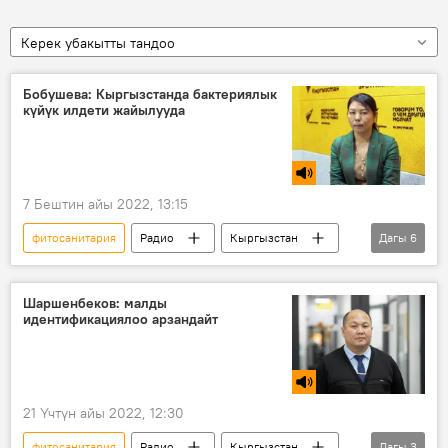
Керек убакытты тандоо
Бобушева: Кыргызстанда бактериялык
күйүк илдети жайылууда
7 Бештин айы 2022, 13:15
фитосанитария
Радио
Кыргызстан
Дагы
6
экология
айыл чарба
биология
бактерия
күйүк
Сайкал Бобушева
Шаршенбеков: малды
идентификациялоо арзандайт
21 Үчтүн айы 2022, 12:30
фитосанитария
Радио
Кыргызстан
Дагы
3