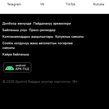
Telegram
VK
ТikТоk
Rutube
Долбоор жөнүндө
Пайдалануу эрежелери
Байланыш үчүн
Пресс-релиздер
Компаниялардын жаңылыктары
Купуялык саясаты
Cookie колдонуу жана автоматтык логирлөө
саясаты
Кайра байланыш
© 2026 Sputnik Бардык укуктар корголгон. 18+