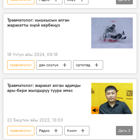
Жантай Шамбетов
ортопедия
Травматолог: кышкысын алган
жаракатты оңой көрбөңүз
18 Үчтүн айы 2024, 09:18
травматолог
ден соолук
ортопед
Травматолог: жаракат алган адамды
ары-бери жылдыруу туура эмес
22 Бештин айы 2022, 13:03
травматолог
Радио
Коом
Дагы
3
медицина
кыш
коопсуздук