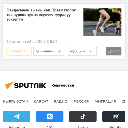
Пайдасынан зыяны көп. Травматолог
тез чуркоонун коркунучу тууралуу
эскертти
1 Жетинин айы 2022, 08:51
травматолог
ден соолук
медицина
Дагы
2
Спорт
чуркоо
Кыргызстан
КЫРГЫЗСТАН
САЯСАТ
РАДИО
РОССИЯ
МИГРАЦИЯ
СП
Telegram
VK
ТikТоk
Rutube