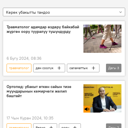
Керек убакытты тандоо
Травматолог адамдар өздөрү байкабай
жүргөн оору тууралуу түшүндүрдү
6 Бугу 2024, 08:36
травматолог
ден соолук
саламаттык
Дагы
3
бут
оору
кеңеш
Ортопед: убакыт өткөн сайын тизе
муундарынын кемирчеги желип
баштайт
17 Чын Куран 2024, 10:35
травматолог
Радио
оору
Дагы
2