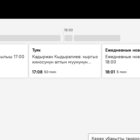
18:00
Туяк
Ежедневные нов
рылыш 17:00
Кадыржан Кыдыралиев: кыргыз
Ежедневные нов
киносунун алтын муунунун
18:00
өкүлү
17:08
18:01
50 мин
5 мин
Керек убакытты тандоо