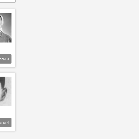
агы
3
агы
4