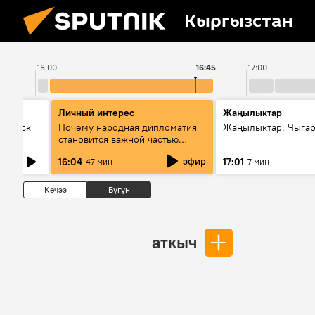
Кыргызстан
16:00
16:45
17:00
Личный интерес
Жаңылыктар
Выпуск
Почему народная дипломатия
Жаңылыктар. Чыга
становится важной частью
международного
эфир
16:04
17:01
47 мин
7 мин
сотрудничества
Кечээ
Бүгүн
аткыч