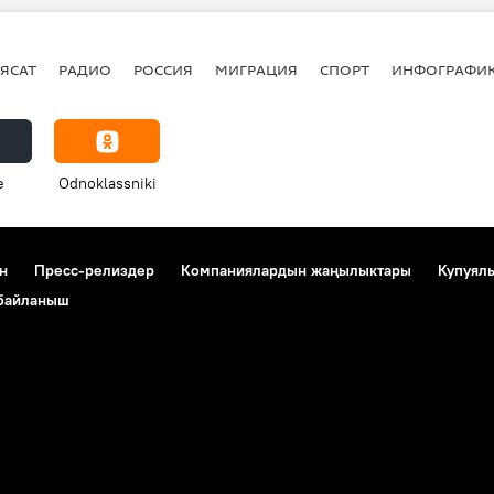
ЯСАТ
РАДИО
РОССИЯ
МИГРАЦИЯ
СПОРТ
ИНФОГРАФИ
e
Odnoklassniki
н
Пресс-релиздер
Компаниялардын жаңылыктары
Купуял
 байланыш