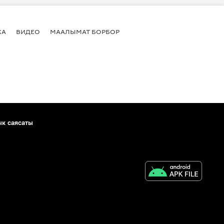
КА
ВИДЕО
МААЛЫМАТ БОРБОР
ык саясаты