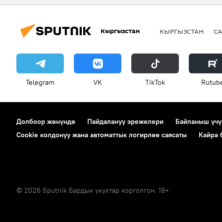
Кыргызстан
КЫРГЫЗСТАН
СА
Telegram
VK
ТikТоk
Rutub
Долбоор жөнүндө
Пайдалануу эрежелери
Байланыш үчү
Cookie колдонуу жана автоматтык логирлөө саясаты
Кайра
© 2026 Sputnik Бардык укуктар корголгон. 18+