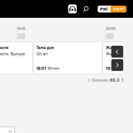
РУС
КЫРГ
19:00
20:00
ости
Тема дня
Жаңылыктар
ости. Выпуск
On air
Жаңылыктар.
18:07
19:01
30 мин
5 мин
г. Бишкек
89.3