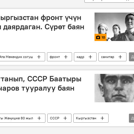
ыргызстан фронт үчүн
 даярдаган. Сүрөт баян
10
 Ата Мекендик согуш
фронт
кадр
санитар
Д
Улуу Ата Мекендик согуштагы Жеңишке 80 жыл
ттанып, СССР Баатыры
чаров тууралуу баян
агы Жеңишке 80 жыл
СССР
Кыргызстан
Д
дик
командир
Степан Овчаров