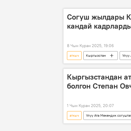
Согуш жылдары К
кандай кадрларды
8 Чын Куран 2025, 19:06
аткыч
Кыргызстан
Улуу
Сүрөт
Сүрөт түрмөк
Кыргызстандан а
болгон Степан Ов
1 Чын Куран 2025, 20:07
аткыч
Улуу Ата Мекендик согушт
Улуу Ата Мекендик согуш
эр