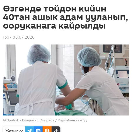
Өзгөндө тойдон кийин
40тан ашык адам ууланып,
ооруканага кайрылды
15:17 03.07.2026
©
Sputnik
/ Владимир Смирнов
/
Медиабанкка өтүү
Жазылуу