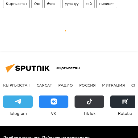
Кыргызстан
Ош
Өзгөн
уулануу
той
милиция
Кыргызстан
КЫРГЫЗСТАН
САЯСАТ
РАДИО
РОССИЯ
МИГРАЦИЯ
СП
Telegram
VK
ТikТоk
Rutube
Долбоор жөнүндө
Пайдалануу эрежелери