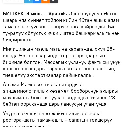
БИШКЕК, 3-июл. — Sputnik.
Ош облусунун Өзгөн
шаарында сүннөт тойдон кийин 40тан ашык адам
тамак-ашка ууланып, ооруканага кайрылды. Бул
тууралуу облустук ички иштер башкармалыгынан
билдиришти.
Милициянын маалыматына караганда, окуя 28-
июнда Өзгөн шаарындагы ресторандардын
биринде болгон. Массалык уулануу фактысы укук
коргоо органдары тарабынан каттоого алынып,
тиешелүү экспертизалар дайындалды.
Ал эми Мамлекеттик санитардык-
эпидемиологиялык көзөмөл борборунун акыркы
маалыматы боюнча, уулангандардын ичинен 23
бейтап ооруканада дарылануусун улантууда.
Учурда окуянын чоо-жайын иликтөө жана
ресторандагы тамак-аштын сапатын текшерүү
иштери жүрүп жатат.