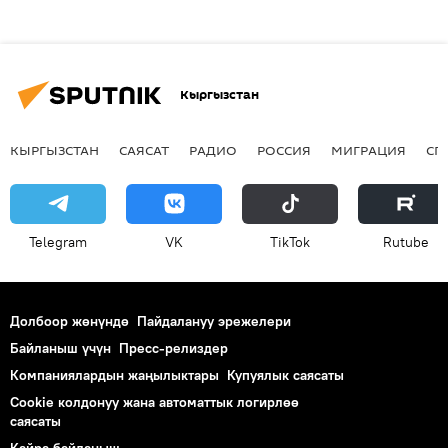
Кыргызстан
КЫРГЫЗСТАН
САЯСАТ
РАДИО
РОССИЯ
МИГРАЦИЯ
СП
Telegram
VK
ТikТоk
Rutube
Долбоор жөнүндө
Пайдалануу эрежелери
Байланыш үчүн
Пресс-релиздер
Компаниялардын жаңылыктары
Купуялык саясаты
Cookie колдонуу жана автоматтык логирлөө
саясаты
Кайра байланыш