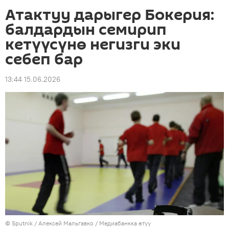
Атактуу дарыгер Бокерия:
балдардын семирип
кетүүсүнө негизги эки
себеп бар
13:44 15.06.2026
©
Sputnik
/ Алексей Мальгавко
/
Медиабанкка өтүү