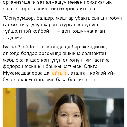
организмдеги зат алмашуу менен психикалык
абалга терс таасир тийгизерин айтышат.
"Өспүрүмдөр, балдар, жаштар убактысынын көбүн
гаджетти үңүлүп карап отурган көрүнүш
түйшөлтпөй койбойт", — деп кошумчалаган
академик.
Бул көйгөй Кыргызстанда да бар экендигин,
өлкөдө балдар арасында ашыкча салмактан
жабыркагандар көптүгүн өлкөнүн Гимнастика
федерациясынын башкы катчысы Ольга
Мухамедвалеева да
айтып
, аталган көйгөй үй-
бүлөдө калыптанарын баса белгилеген.