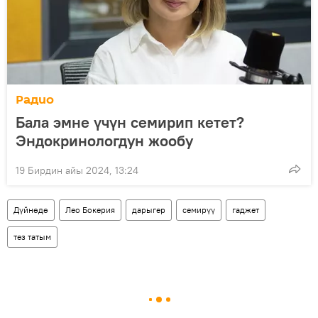
Радио
Бала эмне үчүн семирип кетет?
Эндокринологдун жообу
19 Бирдин айы 2024, 13:24
Дүйнөдө
Лео Бокерия
дарыгер
семирүү
гаджет
тез татым