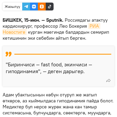
Жазылуу
БИШКЕК, 15-июн. — Sputnik.
Россиядагы атактуу
кардиохирург, профессор Лео Бокерия
РИА 
Новостиге
курган маегинде балдардын семирип
кетишинин эки себебин айтып берген.
"Биринчиси — fast food, экинчиси —
гиподинамия", — деген дарыгер.
Адам убактысынын көбүн отуруп же жатып
өткөрсө, аз кыймылдаса гиподинамия пайда болот.
Медиктер бул нерсе жүрөк жана кан тамыр
системасына, булчуңдарга, сөөктөргө, муундарга,