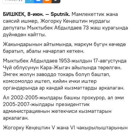
БИШКЕК, 8-июн. — Sputnik.
Мамлекеттик жана
саясий ишмер, Жогорку Кеңештин мурдагы
депутаты Мыктыбек Абдылдаев 73 жаш курагында
дүйнөдөн кайтты.
Жакындарынын айтымында, маркум бүгүн көчөдө
баратып, абалы начарлап кеткен.
Мыктыбек Абдылдаев 1953-жылдын 17-августунда
Чүй облусунун Кара-Жыгач айылында төрөлгөн.
Эмгек жолун заводдо токарь болуп баштап,
комсомолдо иштеп, кийин ички иштер
органдарында ар кандай кызматтарды аркалаган.
Ал 2002-2005-жылдары башкы прокурор, ал эми
2005-2007-жылдары президенттик
администрациянын жетекчиси кызматтарын
аркалаган.
Жогорку Кеңештин V жана VI чакырылыштарынын