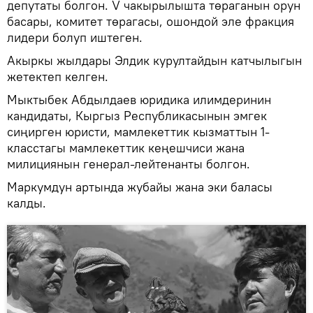
депутаты болгон. V чакырылышта төраганын орун
басары, комитет төрагасы, ошондой эле фракция
лидери болуп иштеген.
Акыркы жылдары Элдик курултайдын катчылыгын
жетектеп келген.
Мыктыбек Абдылдаев юридика илимдеринин
кандидаты, Кыргыз Республикасынын эмгек
сиңирген юристи, мамлекеттик кызматтын 1-
класстагы мамлекеттик кеңешчиси жана
милициянын генерал-лейтенанты болгон.
Маркумдун артында жубайы жана эки баласы
калды.