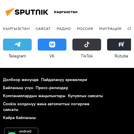
Кыргызстан
КЫРГЫЗСТАН
САЯСАТ
РАДИО
РОССИЯ
МИГРАЦИЯ
СП
Telegram
VK
ТikТоk
Rutube
Долбоор жөнүндө
Пайдалануу эрежелери
Байланыш үчүн
Пресс-релиздер
Компаниялардын жаңылыктары
Купуялык саясаты
Cookie колдонуу жана автоматтык логирлөө
саясаты
Кайра байланыш