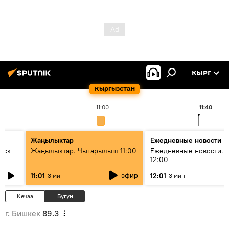
КЫРГ
Кыргызстан
11:00
11:40
Жаңылыктар
Ежедневные новости
уск
Жаңылыктар. Чыгарылыш 11:00
Ежедневные новости. 
12:00
эфир
11:01
12:01
3 мин
3 мин
Кечээ
Бүгүн
г. Бишкек
89.3