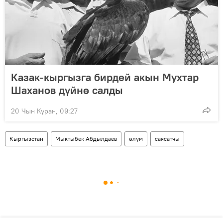
Казак-кыргызга бирдей акын Мухтар
Шаханов дүйнө салды
20 Чын Куран, 09:27
Кыргызстан
Мыктыбек Абдылдаев
өлүм
саясатчы