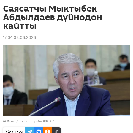
Саясатчы Мыктыбек
Абдылдаев дүйнөдөн
кайтты
17:34 08.06.2026
© Фото / пресс-служба ЖК КР
Жазылуу