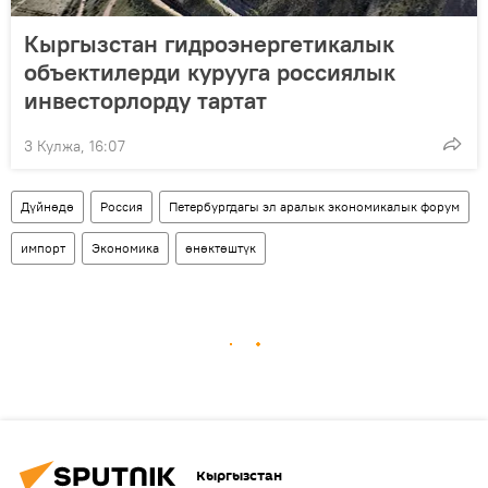
Кыргызстан гидроэнергетикалык
объектилерди курууга россиялык
инвесторлорду тартат
3 Кулжа, 16:07
Дүйнөдө
Россия
Петербургдагы эл аралык экономикалык форум
импорт
Экономика
өнөктөштүк
Кыргызстан