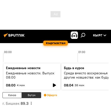
КЫРГ
Кыргызстан
00:00
01:00
Ежедневные новости
Будь в курсе
Ежедневные новости. Выпуск
Среда вместо воскресенья и
08:00
другие новшества: как будут
проходить выборы в КР?
08:00
08:04
4 мин
38 мин
Кечээ
Бүгүн
Эфирге
г. Бишкек
89.3