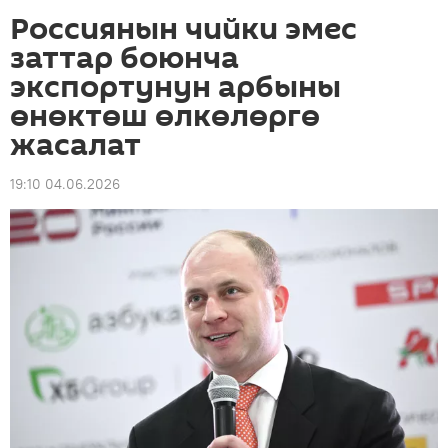
Россиянын чийки эмес
заттар боюнча
экспортунун арбыны
өнөктөш өлкөлөргө
жасалат
19:10 04.06.2026