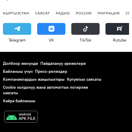
КЫРГЫЗСТАН
САЯСАТ
РАДИО
РОССИЯ
МИГРАЦИЯ
СП
Telegram
VK
ТikТоk
Rutube
Долбоор жөнүндө
Пайдалануу эрежелери
Байланыш үчүн
Пресс-релиздер
Компаниялардын жаңылыктары
Купуялык саясаты
Cookie колдонуу жана автоматтык логирлөө
саясаты
Кайра байланыш