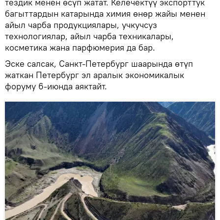
тездик менен өсүп жатат. Келечектүү экспорттук
багыттардын катарында химия өнөр жайы менен
айыл чарба продукциялары, учкучсуз
технологиялар, айыл чарба техникалары,
косметика жана парфюмерия да бар.
Эске салсак, Санкт-Петербург шаарында өтүп
жаткан Петербург эл аралык экономикалык
форуму 6-июнда аяктайт.