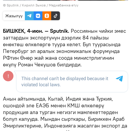
©
Sputnik
/ Кирилл Зыков
/
Медиабанкка өтүү
Жазылуу
БИШКЕК, 4-июн. — Sputnik.
Россиянын чийки эмес
заттардын экспортунун дээрлик 84 пайызы
өнөктөш өлкөлөргө туура келет. Бул туурасында
Петербург эл аралык экономикалык форумунда
РФтин Өнөр жай жана соода министрлигинин
өкүлү Роман Чекушов билдирди.
Анын айтымында, Кытай, Индия жана Түркия,
ошондой эле ЕАЭБ менен КМШ өлкөлөрү
продукция ала турган негизги мамлекеттерден
болуп калууда. Мындан сырткары, Бириккен Араб
Эмирликтерине, Индонезияга жасалган экспорт да