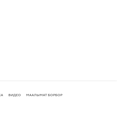
КА
ВИДЕО
МААЛЫМАТ БОРБОР