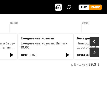
РУС
КЫРГ
03:00
04:00
Ежедневные новости
Тема дня
ага берүү
Ежедневные новости. Выпуск
Пять ошибок котор
 талаптар
10:00
дорого обойтись п
жилья
10:01
10:04
3 мин
39 мин
г. Бишкек
89.3