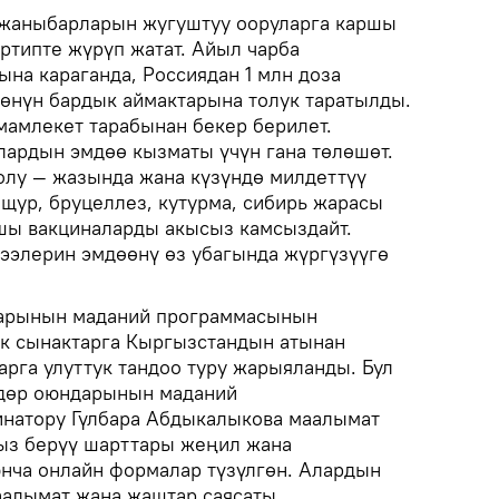
 жаныбарларын жугуштуу ооруларга каршы
ртипте жүрүп жатат. Айыл чарба
на караганда, Россиядан 1 млн доза
көнүн бардык аймактарына толук таратылды.
мамлекет тарабынан бекер берилет.
ардын эмдөө кызматы үчүн гана төлөшөт.
лу — жазында жана күзүндө милдеттүү
ящур, бруцеллез, кутурма, сибирь жарасы
шы вакциналарды акысыз камсыздайт.
ээлерин эмдөөнү өз убагында жүргүзүүгө
дарынын маданий программасынын
ык сынактарга Кыргызстандын атынан
арга улуттук тандоо туру жарыяланды. Бул
ндөр оюндарынын маданий
натору Гүлбара Абдыкалыкова маалымат
з берүү шарттары жеңил жана
юнча онлайн формалар түзүлгөн. Алардын
аалымат жана жаштар саясаты