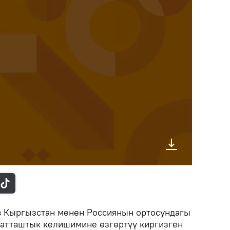
 Кыргызстан менен Россиянын ортосундагы
атташтык келишимине өзгөртүү киргизген