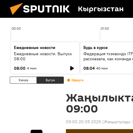
Кыргызстан
00:00
01:00
Ежедневные новости
Будь в курсе
Ежедневные новости. Выпуск
Федерация тхэквондо IT
08:00
рассказала, как команда 
жертвой мошенников
08:00
08:04
4 мин
40 мин
Кечээ
Бүгүн
Эфирге
Жаңылыкт
09:00
09:00 20.05.2026
(Жаңыртылды: