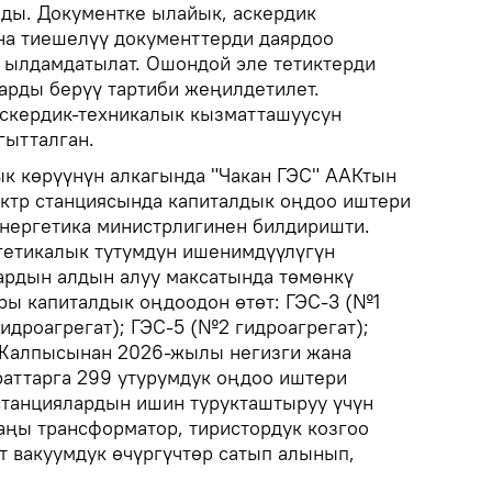
ды. Документке ылайык, аскердик
на тиешелүү документтерди даярдоо
 ылдамдатылат. Ошондой эле тетиктерди
арды берүү тартиби жеңилдетилет.
аскердик-техникалык кызматташуусун
гытталган.
к көрүүнүн алкагында "Чакан ГЭС" ААКтын
ктр станциясында капиталдык оңдоо иштери
 Энергетика министрлигинен билдиришти.
гетикалык тутумдун ишенимдүүлүгүн
ардын алдын алуу максатында төмөнкү
ры капиталдык оңдоодон өтөт: ГЭС-3 (№1
гидроагрегат); ГЭС-5 (№2 гидроагрегат);
.Жалпысынан 2026-жылы негизги жана
раттарга 299 утурумдук оңдоо иштери
станциялардын ишин турукташтыруу үчүн
аңы трансформатор, тиристордук козгоо
т вакуумдук өчүргүчтөр сатып алынып,