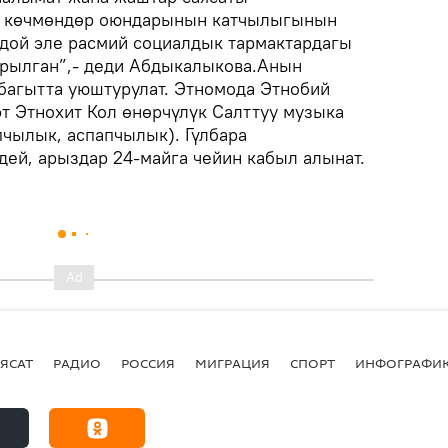
к көчмөндөр оюндарынын катчылыгынын
дой эле расмий социалдык тармактардагы
рылган”,- деди Абдыкалыкова.Анын
 багытта уюштурулат. Этномода Этнобий
эт Этнохит Кол өнөрчүлүк Салттуу музыка
пчылык, аспапчылык). Гүлбара
ей, арыздар 24-майга чейин кабыл алынат.
ЯСАТ
РАДИО
РОССИЯ
МИГРАЦИЯ
СПОРТ
ИНФОГРАФИ