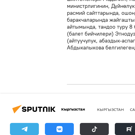
министрлигинин, Дүйнөлү
расмий сайттарында, ошон
баракчаларында жайгашты
айтымында, тандоо туру 8
(балет бийчилери) Этноду
(айтуучулук, абаздык-аспа
Абдыкалыкова белгилегенд
Кыргызстан
КЫРГЫЗСТАН
СА