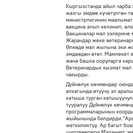
Кыргызстанда айыл чарба
жазгы эмдөө күчөтүлгөн та
министрлигинин маалыматы
вакцина алып келинип, өл
Вакциналар мал ээлерине 
Жарандар жеке ветеринарл
Өлкөдө мал жылына эки жо
эмдөөдөн өтөт. Мамлекет 
жана башка ооруларга кар
Ветеринардык кызмат мал 
чакырды.
Дүйнөлүк көчмөндөр оюн
алкагында өтүүчү эл арал
катыша турган катышуучул
тууралуу Дүйнөлүк көчмө
программаларынын коорди
жыйынында билдирди.“Ары
жеткиликтүү. Ар багыт бо
шилтемелери Маданият, м