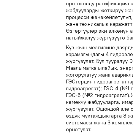
протоколду ратификацияла
жабдууларды жеткирүү жа
процесси жөнөкөйлөтүлүп,
жана техникалык каражатт
Өзгөртүүлөр эки өлкөнүн 
натыйжалуу жүргүзүүгө ба
Күз-кыш мезгилине даярды
карамагындагы 4 гидроэле
жүргүзүлөт. Бул тууралуу
Маалыматка ылайык, энер
жогорулатуу жана авариял
ГЭСтердин гидроагрегатта
гидроагрегат); ГЭС-4 (№1 
ГЭС-6 (№2 гидроагрегат)
көмөкчү жабдууларга, има
жүргүзүлөт. Ошондой эле 
өздүк муктаждыктарга 8 ж
системасы жана 3 комплек
орнотулат.