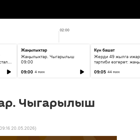
02:00
Жаңылыктар
Күн башат
F
Жаңылыктар. Чыгарылыш
Жерди 49 жылга ижар
стала
09:00
тартиби өзгөрөт: жаңы
эмнени көздөйт?
09:00
09:05
4 мин
44 мин
ар. Чыгарылыш
09:16 20.05.2026
)