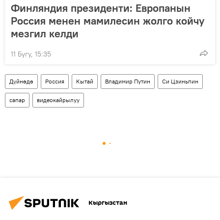
Финляндия президенти: Европанын
Россия менен мамилесин жолго койчу
мезгил келди
11 Бугу, 15:35
Дүйнөдө
Россия
Кытай
Владимир Путин
Си Цзиньпин
сапар
видеокайрылуу
Кыргызстан