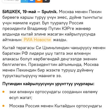
БИШКЕК, 19-май — Sputnik.
Москва менен Пекин
бирөөгө каршы туруу үчүн эмес, дүйнө тынчтыгы
үчүн мамиле курат. Бул тууралуу Россия
президенти Владимир Путин КЭРге жөнөөр
алдында кытай элине жасаган кайрылуусунда
айтканын
 РИА Новости
жазды.
Кытай төрагасы Си Цзиньпиндин чакыруусу менен
бараткан РФ лидери ушу тапта эки өлкөнүн
алакасы болуп көрбөгөндөй деңгээлде экенин
белгилеген. Президенттин айтымында, Москва
менен Пекиндин бир жээкте турушу дүйнөнү
турукташтыруучу мааниге ээ.
Путиндин кайрылуусунун урунттуу учурлары:
эки өлкөнүн ортосундагы сооданын көлөмү
өсүп жатат;
Москва Россия менен Кытайдын ортосундагы