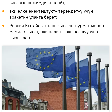
визасыз режимди колдойт;
эки өлкө өнөктөштүктү тереңдетүү үчүн
аракетин уланта берет;
Россия Кытайдын тарыхына чоң урмат менен
мамиле кылат, эки элдин жакындашуусуна
кызыкдар.