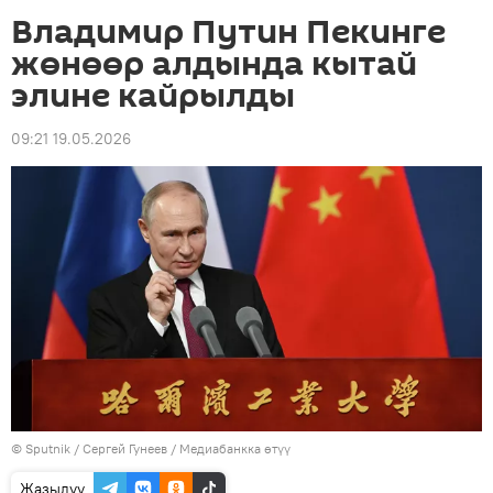
Владимир Путин Пекинге
жөнөөр алдында кытай
элине кайрылды
09:21 19.05.2026
©
Sputnik
/ Сергей Гунеев
/
Медиабанкка өтүү
Жазылуу