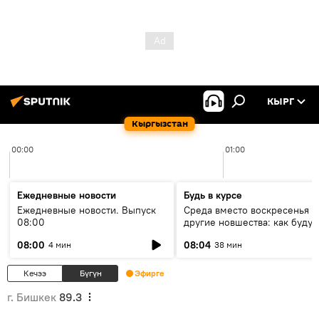
КЫРГ
Кыргызстан
00:00
01:00
Ежедневные новости
Будь в курсе
Ежедневные новости. Выпуск
Среда вместо воскресенья и
08:00
другие новшества: как будут
проходить выборы в КР?
08:00
08:04
4 мин
38 мин
Кечээ
Бүгүн
Эфирге
г. Бишкек
89.3