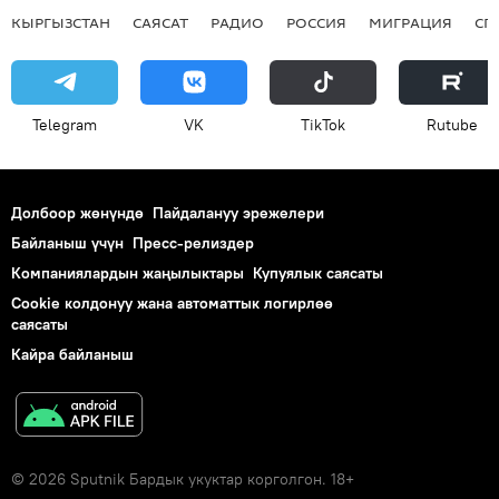
КЫРГЫЗСТАН
САЯСАТ
РАДИО
РОССИЯ
МИГРАЦИЯ
СП
Telegram
VK
ТikТоk
Rutube
Долбоор жөнүндө
Пайдалануу эрежелери
Байланыш үчүн
Пресс-релиздер
Компаниялардын жаңылыктары
Купуялык саясаты
Cookie колдонуу жана автоматтык логирлөө
саясаты
Кайра байланыш
© 2026 Sputnik Бардык укуктар корголгон. 18+