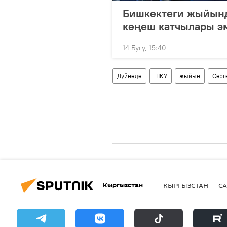
Бишкектеги жыйынд
кеңеш катчылары эм
14 Бугу, 15:40
Дүйнөдө
ШКУ
жыйын
Серг
Кыргызстан
КЫРГЫЗСТАН
СА