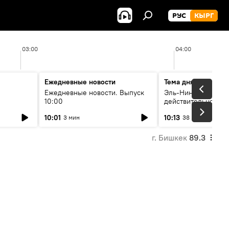
РУС
КЫРГ
03:00
04:00
Ежедневные новости
Тема дня
Ежедневные новости. Выпуск
Эль-Ниньо, жара и 
10:00
действительно вли
 өнүгүү
погоду в Кыргызст
10:01
10:13
3 мин
38 мин
г. Бишкек
89.3