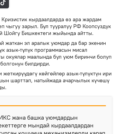
.
Кризистик кырдаалдарда өз ара жардам
п чыгуу зарыл. Бул тууралуу РФ Коопсуздук
й Шойгу Бишкектеги жыйында айтты.
ай жаткан эл аралык уюмдар да бар экенин
үк азык-түлүк программасын мисал
гы окуялар маалында бул уюм биринчи болуп
 болгонун билдирди.
 жеткирүүдөгү көйгөйлөр азык-түлүктүн ири
шын шарттап, натыйжада ачарчылык күчөшү
ды.
ИКС жана башка уюмдардын
екеттерге мындай кырдаалдардан
 турган кошумча механизмдерди карап