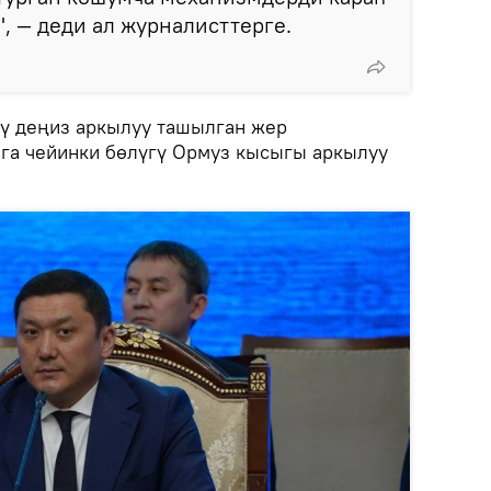
, — деди ал журналисттерге.
гү деңиз аркылуу ташылган жер
га чейинки бөлүгү Ормуз кысыгы аркылуу