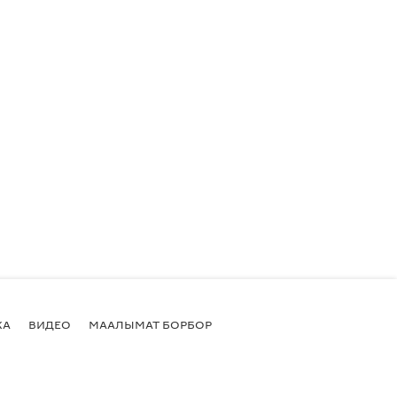
КА
ВИДЕО
МААЛЫМАТ БОРБОР