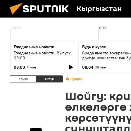
Кыргызстан
00:00
01:00
Ежедневные новости
Будь в курсе
Ежедневные новости. Выпуск
Среда вместо воскресень
08:00
другие новшества: как бу
проходить выборы в КР?
08:00
08:04
4 мин
38 мин
Кечээ
Бүгүн
Эфирге
Шойгу: кр
өлкөлөргө
көрсөтүүн
сунуштал