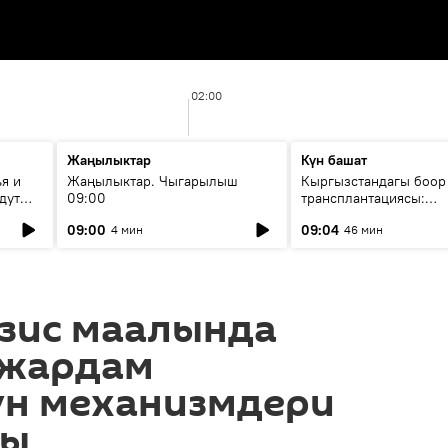
02:00
Жаңылыктар
Күн башат
я и
Жаңылыктар. Чыгарылыш
Кыргызстандагы боор
дут
09:00
трансплантациясы:
жетишкендиктер жана
09:00
09:04
4 мин
46 мин
келечеги
изис маалында
 жардам
үн механизмдери
ды