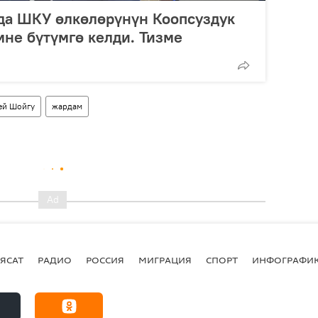
а ШКУ өлкөлөрүнүн Коопсуздук
не бүтүмгө келди. Тизме
ей Шойгу
жардам
ЯСАТ
РАДИО
РОССИЯ
МИГРАЦИЯ
СПОРТ
ИНФОГРАФИ