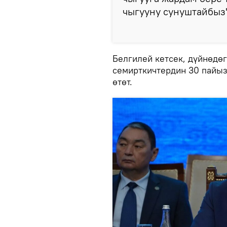
чыгууну сунуштайбыз"
Белгилей кетсек, дүйнөдө
семирткичтердин 30 пайыз
өтөт.