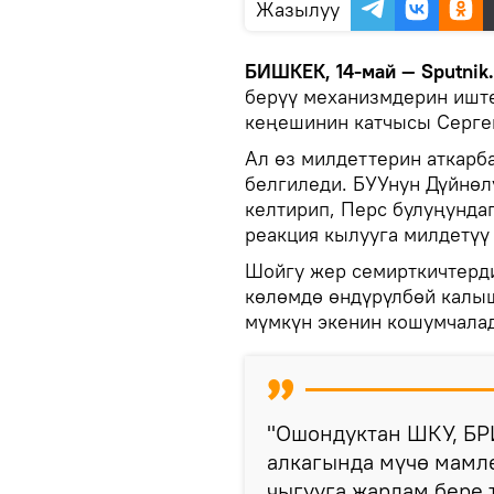
Жазылуу
БИШКЕК, 14-май — Sputnik
берүү механизмдерин иште
кеңешинин катчысы Серге
Ал өз милдеттерин аткарб
белгиледи. БУУнун Дүйнөл
келтирип, Перс булуңунда
реакция кылууга милдетүү
Шойгу жер семирткичтерди
көлөмдө өндүрүлбөй калы
мүмкүн экенин кошумчала
"Ошондуктан ШКУ, БР
алкагында мүчө мамл
чыгууга жардам бере