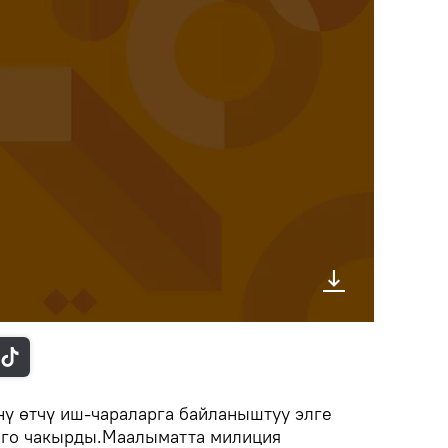
 өтчү иш-чараларга байланыштуу элге
ого чакырды.Маалыматта милиция