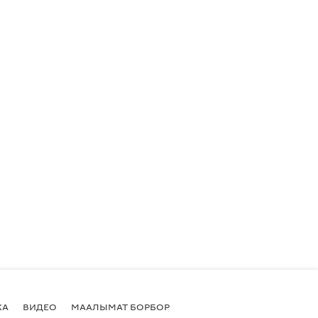
КА
ВИДЕО
МААЛЫМАТ БОРБОР