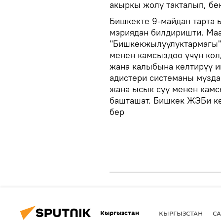
акыркы жолу такталып, бек
Бишкекте 9-майдан тарта ы
мэриядан билдиришти. Ма
"Бишкекжылуулуктармагы"
менен камсыздоо үчүн кол
жана калыбына келтирүү и
адистери системаны музда
жана ысык суу менен камс
башташат. Бишкек ЖЭБи ке
бер
Кыргызстан
КЫРГЫЗСТАН
СА