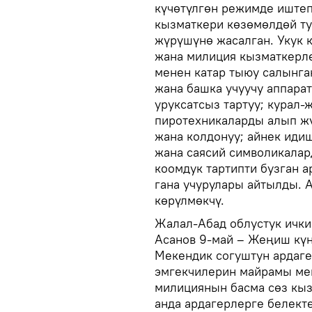
күчөтүлгөн режимде иштеп
кызматкери көзөмөлдөй ту
жүрүшүнө жасалган. Укук 
жана милиция кызматкерле
менен катар тыюу салынга
жана башка учуучу аппара
уруксатсыз тартуу; курал-
пиротехникаларды алып жү
жана колдонуу; айнек иди
жана саясий символикалар
коомдук тартипти бузган а
гана учурулары айтылды. А
көрүлмөкчү.
Жалал-Абад облустук ичк
Асанов 9-май – Жеңиш күн
Мекендик согуштун ардаге
эмгекчилерин майрамы мен
милициянын басма сөз кы
анда ардагерлерге белект