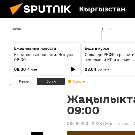
Кыргызстан
00:00
01:00
Ежедневные новости
Будь в курсе
Ежедневные новости. Выпуск
О вкладе РКФР в развити
08:00
экономики КР и ключевы
секторах до 2030 года
08:00
08:04
4 мин
55 мин
Кечээ
Бүгүн
Эфирге
Жаңылыкт
09:00
08:59 09.05.2026
(Жаңыртылды: