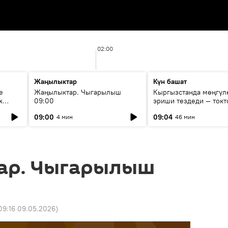
02:00
Жаңылыктар
Күн башат
е
Жаңылыктар. Чыгарылыш
Кыргызстанда мөңгүл
х
09:00
эриши тездеди — токт
мүмкүн эмеспи?
09:00
09:04
4 мин
46 мин
ар. Чыгарылыш
09:16 09.05.2026
)