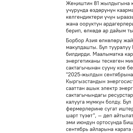
Жеңиштин 81 жылдыгына к
учурунда өздөрүнүн каарм
келгендиктери үчүн ырааз
жана ооруктун ардагерлер
берип, өлкөдө ар дайым т
Борбор Азия өлкөлөрү жай
макулдашты. Бул тууралуу
билдирди. Маалыматка кар
энергетиканы тескеген мин
сактагычынан сууну кое б
"2025-жылдын сентябрына
Кыргызстандын энергосист
сааттан ашык электр энерг
сактагычындагы ресурстар
калууга мүмкүн болду. Бу
фермерлерине сугат иштер
шарт түзөт", — деп айтыла
эми июндун ортосунда Бишк
сентябрь айларына карата