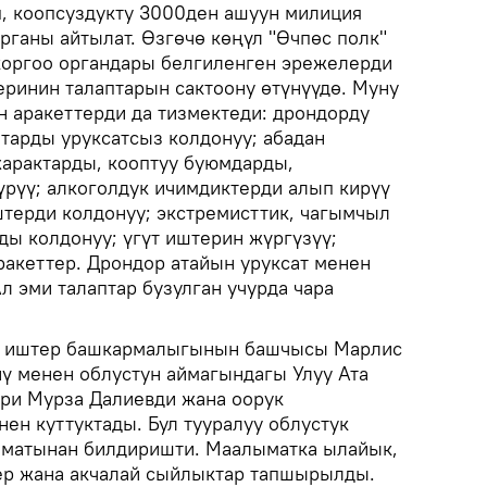
, коопсуздукту 3000ден ашуун милиция
рганы айтылат. Өзгөчө көңүл "Өчпөс полк"
коргоо органдары белгиленген эрежелерди
ринин талаптарын сактоону өтүнүүдө. Муну
н аракеттерди да тизмектеди: дрондорду
ттарды уруксатсыз колдонуу; абадан
жарактарды, кооптуу буюмдарды,
рүү; алкоголдук ичимдиктерди алып кирүү
штерди колдонуу; экстремисттик, чагымчыл
ды колдонуу; үгүт иштерин жүргүзүү;
ракеттер. Дрондор атайын уруксат менен
л эми талаптар бузулган учурда чара
и иштер башкармалыгынын башчысы Марлис
ү менен облустун аймагындагы Улуу Ата
ри Мурза Далиевди жана оорук
ен куттуктады. Бул тууралуу облустук
зматынан билдиришти. Маалыматка ылайык,
ер жана акчалай сыйлыктар тапшырылды.