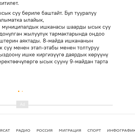
итилет.
сык суу бериле баштайт. Бул тууралуу
алыматка ылайык,
 муниципалдык ишканасы шаарды ысык суу
донулган жылуулук тармактарында оңдоо
штерин аяктады. 8-майда ишкананын
к суу менен этап-этабы менен толтуруу
ыздоону ишке киргизүүгө даярдык көрүүнү
ректөөчүлөргө ысык сууну 9-майдан тарта
ЯСАТ
РАДИО
РОССИЯ
МИГРАЦИЯ
СПОРТ
ИНФОГРАФИ