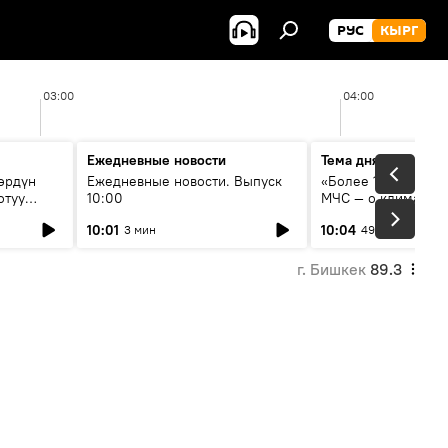
РУС
КЫРГ
03:00
04:00
Ежедневные новости
Тема дня
өрдүн
Ежедневные новости. Выпуск
«Более 1200 сёл в 
отуу
10:00
МЧС — о климате, 
системе оповещен
10:01
10:04
3 мин
49 мин
населения
г. Бишкек
89.3