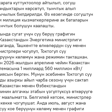
арата куттуктоолор айтылып, согуш
андыктарын көрсөтүп, тынчтык алып
ычылык билдирилди. Өз кезегинде согуштун
и милиция кызматкерлерине ак баталарын
ынчтык болушун каалашты.
ында сугат үчүн суу берүү графигин
 Казакстандын Энергетика министрлиги
аганда, Ташкентте өлкөлөрдүн суу менен
истрлери чогулуп, Токтогул суу
ерүүнүн көлөмүн жана режимин такташкан.
н 2026-жылдын апрелине чейин Казакстан
емасына 1 миллиард 560 миллион кВт/
иясын берген. Мунун эсебинен Токтогул суу
ды азыркы айыл чарба сезону үчүн сактап
л Казакстан менен Өзбекстандын
инин алгачкы этабын үзгүлтүксүз өткөрүүгө
т маалыматта. Белгилей кетсек, министрлер
екке чогулушат. Анда июль, август жана
 суу кое берүүнүн көлөмү менен графиги