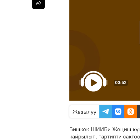
03:52
Жазылуу
Бишкек ШИИБи Жеңиш күнү
кайрылып, тартипти сакто