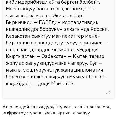
кийимдерибизди айта берген болбойт.
Масштабдуу багыттарга, көлөмдөргө
чыгышыбыз керек. Эки жол бар.
Биринчиси — ЕАЭБдин кооперативдик
ишкерлик долбоорунун алкагында Россия,
Казакстан сыяктуу мамлекеттер менен
биргеликте заводдорду куруу, экинчиси —
ошол заводдордон чыккан өнүмдөрдү
Кыргызстан — Өзбекстан — Кытай темир
жолу аркылуу өндүрүшкө чыгаруу. Бул —
мыкты уюштуруучулук жана дипломатия
болсо эле ишке ашырууга мүмкүн болгон
кадамдар", — деди Мамытов.
Ал ошондой эле өндүрүштү колго алып алган соң
инфраструктураны жакшыртып, акчалуу