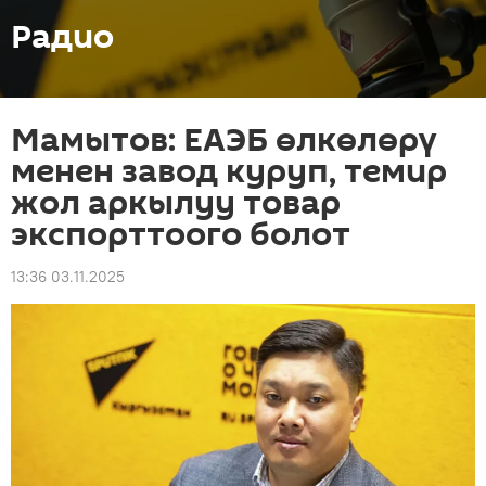
Радио
Мамытов: ЕАЭБ өлкөлөрү
менен завод куруп, темир
жол аркылуу товар
экспорттоого болот
13:36 03.11.2025