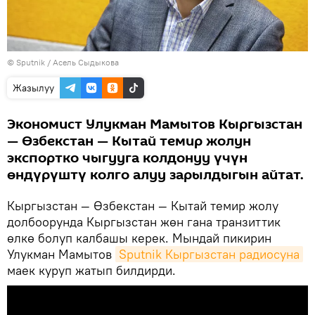
©
Sputnik
/ Асель Сыдыкова
Жазылуу
Экономист Улукман Мамытов Кыргызстан
— Өзбекстан — Кытай темир жолун
экспортко чыгууга колдонуу үчүн
өндүрүштү колго алуу зарылдыгын айтат.
Кыргызстан — Өзбекстан — Кытай темир жолу
долбоорунда Кыргызстан жөн гана транзиттик
өлкө болуп калбашы керек. Мындай пикирин
Улукман Мамытов
Sputnik Кыргызстан радиосуна
маек куруп жатып билдирди.