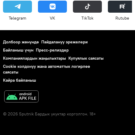
Telegram
VK
ТikТоk
Rutube
Долбоор жөнүндө
Пайдалануу эрежелери
Байланыш үчүн
Пресс-релиздер
Компаниялардын жаңылыктары
Купуялык саясаты
Cookie колдонуу жана автоматтык логирлөө
саясаты
Кайра байланыш
© 2026 Sputnik Бардык укуктар корголгон. 18+