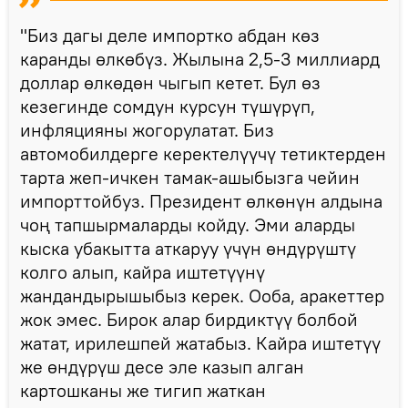
"Биз дагы деле импортко абдан көз
каранды өлкөбүз. Жылына 2,5-3 миллиард
доллар өлкөдөн чыгып кетет. Бул өз
кезегинде сомдун курсун түшүрүп,
инфляцияны жогорулатат. Биз
автомобилдерге керектелүүчү тетиктерден
тарта жеп-ичкен тамак-ашыбызга чейин
импорттойбуз. Президент өлкөнүн алдына
чоң тапшырмаларды койду. Эми аларды
кыска убакытта аткаруу үчүн өндүрүштү
колго алып, кайра иштетүүнү
жандандырышыбыз керек. Ооба, аракеттер
жок эмес. Бирок алар бирдиктүү болбой
жатат, ирилешпей жатабыз. Кайра иштетүү
же өндүрүш десе эле казып алган
картошканы же тигип жаткан