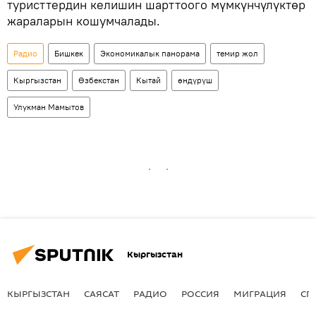
туристтердин келишин шарттоого мүмкүнчүлүктөр
жараларын кошумчалады.
Радио
Бишкек
Экономикалык панорама
темир жол
Кыргызстан
Өзбекстан
Кытай
өндүрүш
Улукман Мамытов
Кыргызстан
КЫРГЫЗСТАН
САЯСАТ
РАДИО
РОССИЯ
МИГРАЦИЯ
СП