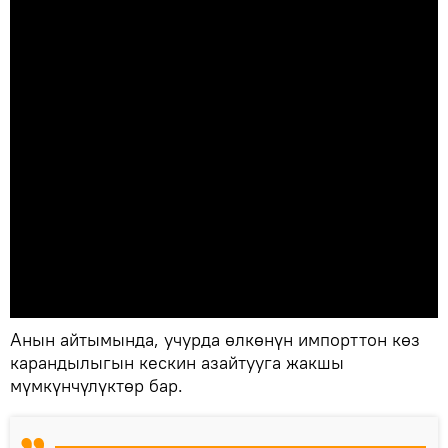
Анын айтымында, учурда өлкөнүн импорттон көз
карандылыгын кескин азайтууга жакшы
мүмкүнчүлүктөр бар.