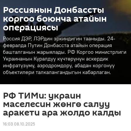
Россиянын Донбассты
коргоо боюнча атайын
операциясы
Россия ДЭР, ЛЭРдин эркиндигин тааныды. 24-
февралда Путин Донбасста атайын операция
башталганын жарыялады. РФ Коргоо министрлиги
Украинанын Куралдуу күчтөрүнүн аскердик
инфратүзүмү, аэродромдору, абадан коргонуу
объектилери талкалангандыгын кабарлаган.
РФ ТИМи: украин
маселесин жөнгө салуу
аракети ара жолдо калды
16:03 08.10.2025