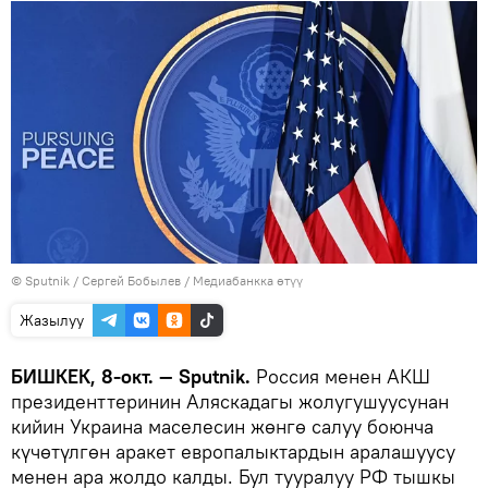
©
Sputnik
/ Сергей Бобылев
/
Медиабанкка өтүү
Жазылуу
БИШКЕК, 8-окт. — Sputnik.
Россия менен АКШ
президенттеринин Аляскадагы жолугушуусунан
кийин Украина маселесин жөнгө салуу боюнча
күчөтүлгөн аракет европалыктардын аралашуусу
менен ара жолдо калды. Бул тууралуу РФ тышкы