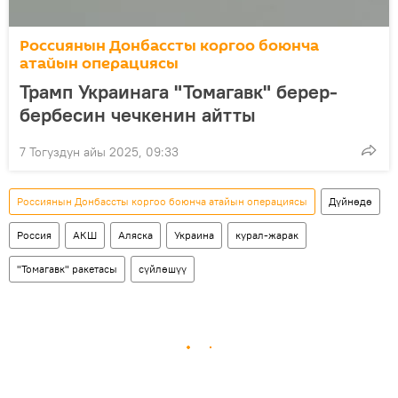
Россиянын Донбассты коргоо боюнча
атайын операциясы
Трамп Украинага "Томагавк" берер-
бербесин чечкенин айтты
7 Тогуздун айы 2025, 09:33
Россиянын Донбассты коргоо боюнча атайын операциясы
Дүйнөдө
Россия
АКШ
Аляска
Украина
курал-жарак
"Томагавк" ракетасы
сүйлөшүү