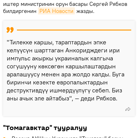
иштер министринин орун басары Сергей Рябков
билдиргенин
РИА Новости
жазды.
"Тилекке каршы, тараптардын эпке
келүүсүн шарттаган Анкоридждеги ири
импульс акыркы украиналык калгыча
согушууну көксөгөн каршылаштардын
аралашуусу менен ара жолдо калды. Буга
биринчи кезекте европалыктардын
деструктивдүү ишмердүүлүгү себеп. Биз
аны ачык эле айтабыз", — деди Рябков.
"Томагавктар" тууралуу