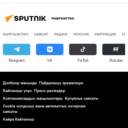
Кыргызстан
КЫРГЫЗСТАН
САЯСАТ
РАДИО
РОССИЯ
МИГРАЦИЯ
СП
Telegram
VK
ТikТоk
Rutube
Долбоор жөнүндө
Пайдалануу эрежелери
Байланыш үчүн
Пресс-релиздер
Компаниялардын жаңылыктары
Купуялык саясаты
Cookie колдонуу жана автоматтык логирлөө
саясаты
Кайра байланыш