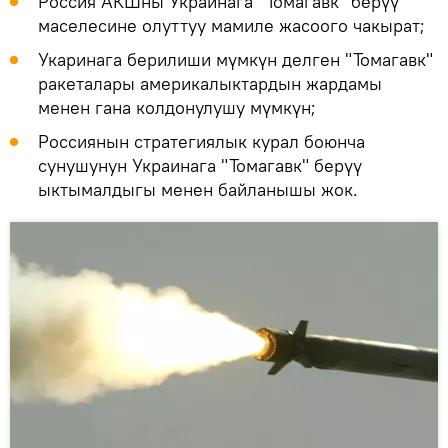
Россия АКШны Украинага "Томагавк" берүү
маселесине олуттуу мамиле жасоого чакырат;
Укаринага берилиши мүмкүн делген "Томагавк"
ракеталары америкалыктардын жардамы
менен гана колдонулушу мүмкүн;
Россиянын стратегиялык курал боюнча
сунушунун Украинага "Томагавк" берүү
ыктымалдыгы менен байланышы жок.