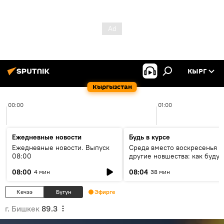
КЫРГ
Кыргызстан
00:00
01:00
Ежедневные новости
Будь в курсе
Ежедневные новости. Выпуск
Среда вместо воскресенья и
08:00
другие новшества: как будут
проходить выборы в КР?
08:00
08:04
4 мин
38 мин
Кечээ
Бүгүн
Эфирге
г. Бишкек
89.3