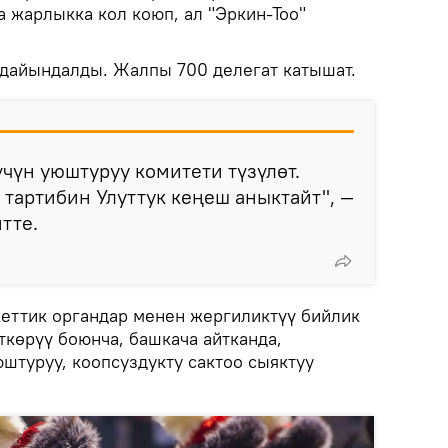
 жарлыкка кол коюп, ал "Эркин-Тоо"
дайындалды. Жалпы 700 делегат катышат.
үчүн уюштуруу комитети түзүлөт.
тартибин Улуттук кеңеш аныктайт", —
тте.
еттик органдар менен жергиликтүү бийлик
ткөрүү боюнча, башкача айтканда,
штуруу, коопсуздукту сактоо сыяктуу