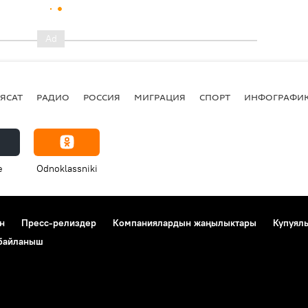
ЯСАТ
РАДИО
РОССИЯ
МИГРАЦИЯ
СПОРТ
ИНФОГРАФИ
e
Odnoklassniki
н
Пресс-релиздер
Компаниялардын жаңылыктары
Купуял
 байланыш