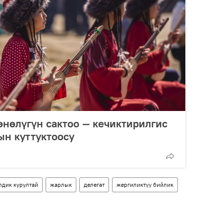
нөлүгүн сактоо — кечиктирилгис
ын куттуктоосу
лдик курултай
жарлык
делегат
жергиликтүү бийлик