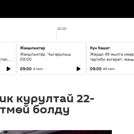
02:00
Жаңылыктар
Күн башат
F
Жаңылыктар. Чыгарылыш
Жерди 49 жылга ижар
стала
09:00
тартиби өзгөрөт: жаңы
эмнени көздөйт?
09:00
09:05
4 мин
44 мин
к курултай 22-
өтмөй болду