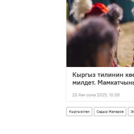
Кыргыз тилинин көө
милдет. Мамкатчын
23 Аяк оона 2025, 10:08
Кыргызстан
Садыр Жапаров
Э