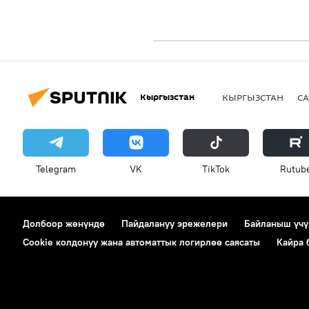
Кыргызстан
КЫРГЫЗСТАН
СА
Telegram
VK
ТikТоk
Rutub
Долбоор жөнүндө
Пайдалануу эрежелери
Байланыш үчү
Cookie колдонуу жана автоматтык логирлөө саясаты
Кайра