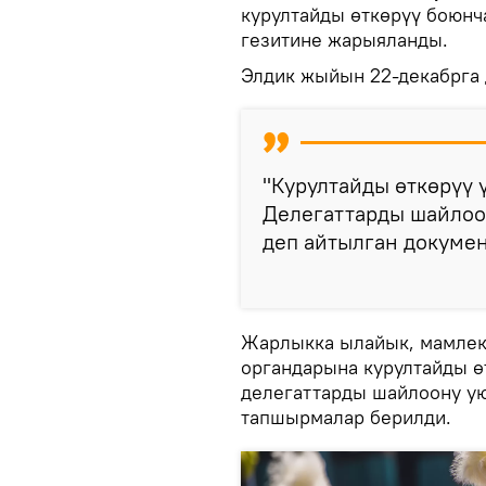
курултайды өткөрүү боюнча
гезитине жарыяланды.
Элдик жыйын 22-декабрга 
"Курултайды өткөрүү 
Делегаттарды шайлоо 
деп айтылган докумен
Жарлыкка ылайык, мамлек
органдарына курултайды ө
делегаттарды шайлоону ую
тапшырмалар берилди.