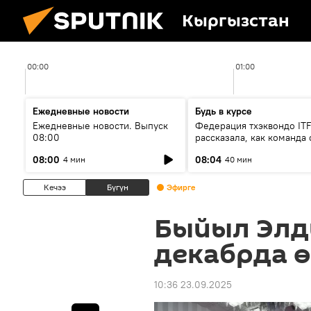
Кыргызстан
00:00
01:00
Ежедневные новости
Будь в курсе
Ежедневные новости. Выпуск
Федерация тхэквондо IT
08:00
рассказала, как команда 
жертвой мошенников
08:00
08:04
4 мин
40 мин
Кечээ
Бүгүн
Эфирге
Быйыл Элди
декабрда 
10:36 23.09.2025