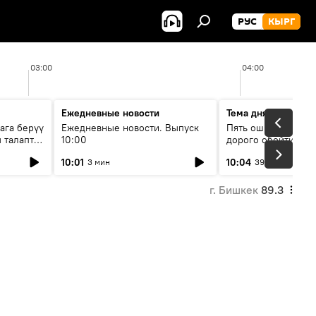
РУС
КЫРГ
03:00
04:00
Ежедневные новости
Тема дня
ага берүү
Ежедневные новости. Выпуск
Пять ошибок котор
 талаптар
10:00
дорого обойтись п
жилья
10:01
10:04
3 мин
39 мин
г. Бишкек
89.3