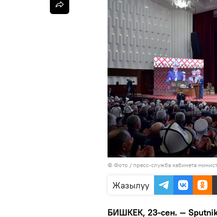
© Фото / пресс-служба кабинета минис
Жазылуу
БИШКЕК, 23-сен. — Sputni