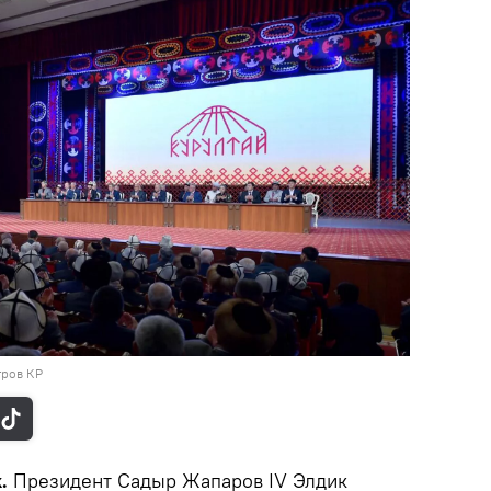
тров КР
k.
Президент Садыр Жапаров IV Элдик