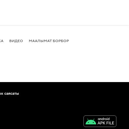
КА
ВИДЕО
МААЛЫМАТ БОРБОР
ык саясаты