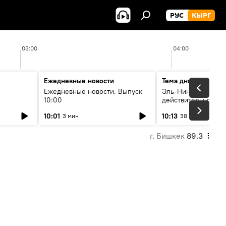
РУС
КЫРГ
03:00
04:00
Ежедневные новости
Тема дня
Ежедневные новости. Выпуск
Эль-Ниньо, жара и 
10:00
действительно вли
 өнүгүү
погоду в Кыргызст
10:01
10:13
3 мин
38 мин
г. Бишкек
89.3