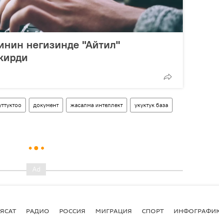
инин негизинде "Айтил"
кирди
уттуктоо
документ
жасалма интеллект
укуктук база
ЯСАТ
РАДИО
РОССИЯ
МИГРАЦИЯ
СПОРТ
ИНФОГРАФИ