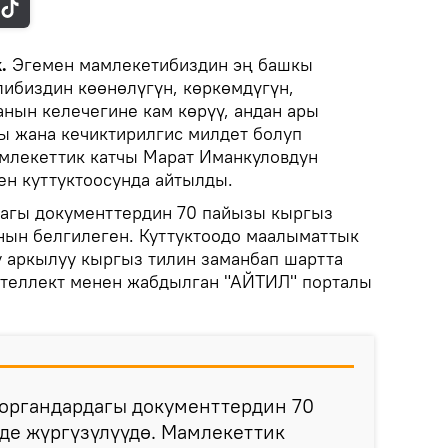
k.
Эгемен мамлекетибиздин эң башкы
либиздин көөнөлүгүн, көркөмдүгүн,
анын келечегине кам көрүү, андан ары
бы жана кечиктирилгис милдет болуп
мамлекеттик катчы Марат Иманкуловдун
ен куттуктоосунда айтылды.
дагы документтердин 70 пайызы кыргыз
нын белгилеген. Куттуктоодо маалыматтык
 аркылуу кыргыз тилин заманбап шартта
нтеллект менен жабдылган "АЙТИЛ" порталы
 органдардагы документтердин 70
де жүргүзүлүүдө. Мамлекеттик