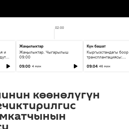
02:00
Жаңылыктар
Күн башат
я и
Жаңылыктар. Чыгарылыш
Кыргызстандагы боор
дут
09:00
трансплантациясы:
жетишкендиктер жана
09:00
09:04
4 мин
46 мин
келечеги
линин көөнөлүгүн
ечиктирилгис
амкатчынын
су