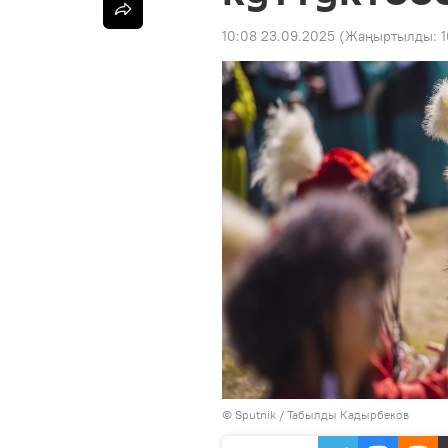
10:08 23.09.2025
(Жаңыртылды:
1
©
Sputnik / Табылды Кадырбеков