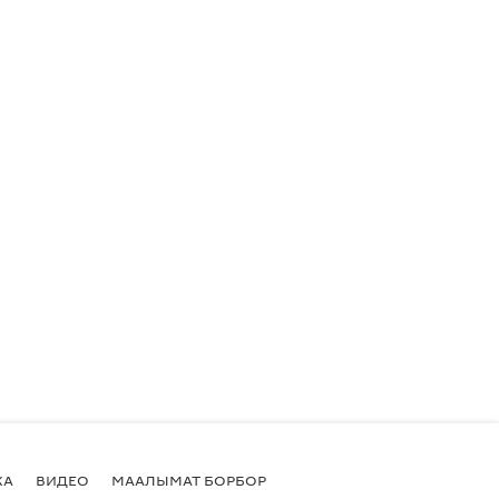
КА
ВИДЕО
МААЛЫМАТ БОРБОР