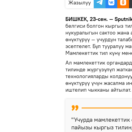
Жазылуу
БИШКЕК, 23-сен. — Sputni
белгиси болгон кыргыз ти
нукуралыгын сактоо жана 
өнүктүрүү — учурдун тала
эсептелет. Бул тууралуу 
Мамлекеттик тил күнү мен
Ал мамлекеттик органдар
тилинде жүргүзүлүп жатка
технологияларды колдонуу
өнүктүрүү үчүн жасалма и
иштелип чыкканы айтылат.
"Учурда мамлекеттик
пайызы кыргыз тилин