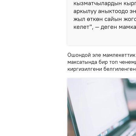
кызматчылардын кырг
аркылуу аныктоодо эн
жыл өткөн сайын жог
келет", — деген мамка
Ошондой эле мамлекеттик 
максатында бир топ ченем
киргизилгени белгиленген