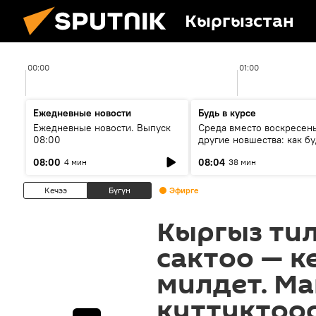
Кыргызстан
00:00
01:00
Ежедневные новости
Будь в курсе
Ежедневные новости. Выпуск
Среда вместо воскресень
08:00
другие новшества: как бу
проходить выборы в КР?
08:00
08:04
4 мин
38 мин
Кечээ
Бүгүн
Эфирге
Кыргыз ти
сактоо — к
милдет. М
куттуктоо