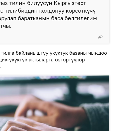
ыз тилин билүүсүн Кыргызтест
е тилибиздин колдонуу көрсөткүчү
орулап баратканын баса белгилегим
тчы.
тилге байланыштуу укуктук базаны чыңдоо
дик-укуктук актыларга өзгөртүүлөр
.