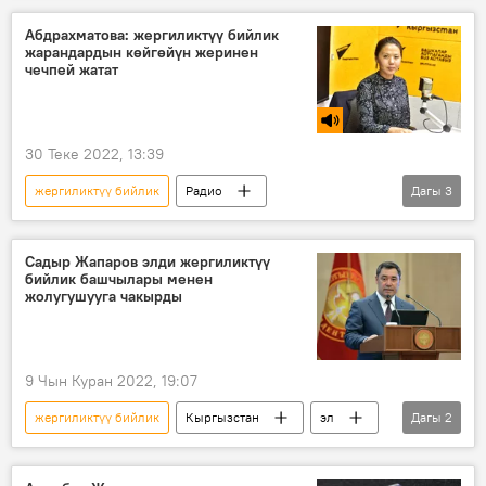
мэр
дайындоо
Абдрахматова: жергиликтүү бийлик
жарандардын көйгөйүн жеринен
чечпей жатат
30 Теке 2022, 13:39
жергиликтүү бийлик
Радио
Дагы
3
Атыр Абдрахматова
укук
Акыйкатчы
Садыр Жапаров элди жергиликтүү
бийлик башчылары менен
жолугушууга чакырды
9 Чын Куран 2022, 19:07
жергиликтүү бийлик
Кыргызстан
эл
Дагы
2
жолугушуу
Садыр Жапаров