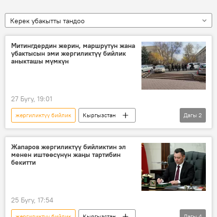
Керек убакытты тандоо
Митингдердин жерин, маршрутун жана
убактысын эми жергиликтүү бийлик
аныкташы мүмкүн
27 Бугу, 19:01
жергиликтүү бийлик
Кыргызстан
Дагы
2
митинг
мыйзам долбоору
өзгөртүү
Жапаров жергиликтүү бийликтин эл
менен иштөөсүнүн жаңы тартибин
бекитти
25 Бугу, 17:54
жергиликтүү бийлик
Кыргызстан
Дагы
4