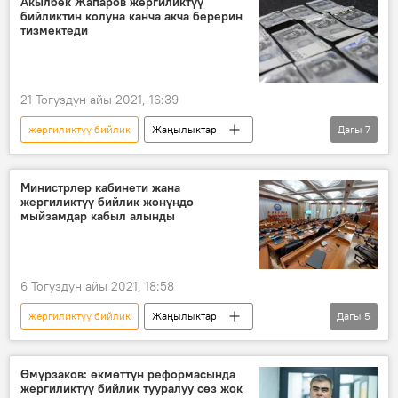
Акылбек Жапаров жергиликтүү
бийликтин колуна канча акча берерин
тизмектеди
21 Тогуздун айы 2021, 16:39
жергиликтүү бийлик
Жаңылыктар
Дагы
7
Экономика
Кыргызстан
Акылбек Жапаров
бюджет
салык
Министрлер кабинети жана
жергиликтүү бийлик жөнүндө
фонд
өнүктүрүү
мыйзамдар кабыл алынды
6 Тогуздун айы 2021, 18:58
жергиликтүү бийлик
Жаңылыктар
Дагы
5
Коом
Кыргызстан
Саясат
мыйзам долбоору
Министрлер кабинети
Өмүрзаков: өкмөттүн реформасында
жергиликтүү бийлик тууралуу сөз жок
добуш берүү