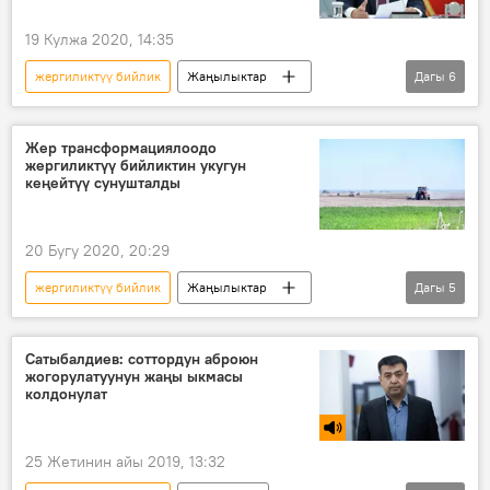
коронавирус
19 Кулжа 2020, 14:35
жергиликтүү бийлик
Жаңылыктар
Дагы
6
Коом
Кыргызстан
Саясат
Сооронбай Жээнбеков
жыйын
Жер трансформациялоодо
жергиликтүү бийликтин укугун
коронавирус
жоопкерчилик
кеңейтүү сунушталды
20 Бугу 2020, 20:29
жергиликтүү бийлик
Жаңылыктар
Дагы
5
Коом
Кыргызстан
мыйзам
долбоорлор
трансформациялоо
Сатыбалдиев: соттордун аброюн
жогорулатуунун жаңы ыкмасы
жер
колдонулат
25 Жетинин айы 2019, 13:32