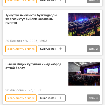
Башкы прокуратура
жарлык
укук коргоо органдары
ЖМК
Түнкүсүн тынчтыкты бузгандарды
жергиликтүү бийлик жазалашы
мүмкүн
29 Бештин айы 2025, 18:03
жергиликтүү бийлик
Кыргызстан
Дагы
2
Министрлер кабинети
милиция
Быйыл Элдик курултай 22-декабрда
өтмөй болду
23 Аяк оона 2025, 10:36
жергиликтүү бийлик
Кыргызстан
Дагы
4
Садыр Жапаров
Элдик курултай