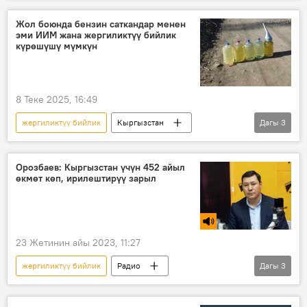
жарлык
делегат
Жол боюнда бензин саткандар менен
эми ИИМ жана жергиликтүү бийлик
күрөшүшү мүмкүн
8 Теке 2025, 16:49
жергиликтүү бийлик
Кыргызстан
Дагы
3
Күйүүчү май
ИИМ
көзөмөл
Орозбаев: Кыргызстан үчүн 452 айыл
өкмөт көп, ирилештирүү зарыл
23 Жетинин айы 2023, 11:27
жергиликтүү бийлик
Радио
Дагы
3
Бектурган Орозбаев
реформа
бюджет