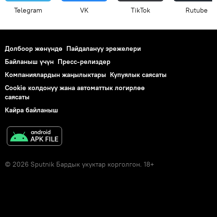
Telegram
VK
ТikТоk
Rutube
Долбоор жөнүндө
Пайдалануу эрежелери
Байланыш үчүн
Пресс-релиздер
Компаниялардын жаңылыктары
Купуялык саясаты
Cookie колдонуу жана автоматтык логирлөө
саясаты
Кайра байланыш
© 2026 Sputnik Бардык укуктар корголгон. 18+