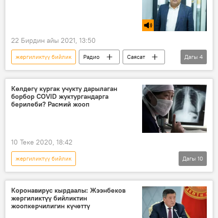
22 Бирдин айы 2021, 13:50
жергиликтүү бийлик
Радио
Саясат
Дагы
4
Кыргызстан
Мыктыбек Өмүрзаков
реформа
өкмөт
Көлдөгү кургак учукту дарылаган
борбор COVID жуктургандарга
берилеби? Расмий жооп
10 Теке 2020, 18:42
жергиликтүү бийлик
Дагы
10
Коронавируска байланыштуу Кыргызстандагы кырдаал
Жаңылыктар
Коом
Кыргызстан
Коронавирус кырдаалы: Жээнбеков
жергиликтүү бийликтин
Ысык-Көл
Жети-Өгүз району
жоопкерчилигин күчөттү
борбор
кургак учук
оору