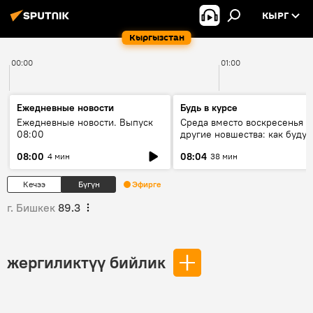
КЫРГ
Кыргызстан
00:00
01:00
Ежедневные новости
Будь в курсе
Ежедневные новости. Выпуск
Среда вместо воскресенья и
08:00
другие новшества: как будут
проходить выборы в КР?
08:00
08:04
4 мин
38 мин
Кечээ
Бүгүн
Эфирге
г. Бишкек
89.3
жергиликтүү бийлик