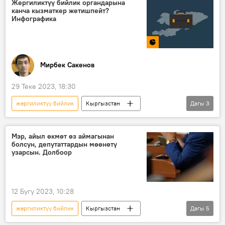
Жергиликтүү бийлик органдарына
канча кызматкер жетишпейт?
Инфографика
Мирбек Сакенов
29 Теке 2023, 18:30
жергиликтүү бийлик
Кыргызстан
Дагы
3
Инфографика
аймак
кадр
Мэр, айыл өкмөт өз аймагынан
болсун, депутаттардын мөөнөтү
узарсын. Долбоор
12 Бугу 2023, 10:28
жергиликтүү бийлик
Кыргызстан
Дагы
5
мыйзам
долбоор
айыл өкмөтү