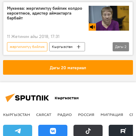
Сооронбай Жээнбеков
аким
жер
Мукеева: жергиликтүү бийлик колдоо
көрсөтпөсө, адистер аймактарга
барбайт
11 Жетинин айы 2018, 17:31
жергиликтүү бийлик
Кыргызстан
Дагы
2
Радио
Коом
дарыгер
Дагы 20 материал
Кыргызстан
КЫРГЫЗСТАН
САЯСАТ
РАДИО
РОССИЯ
МИГРАЦИЯ
СП