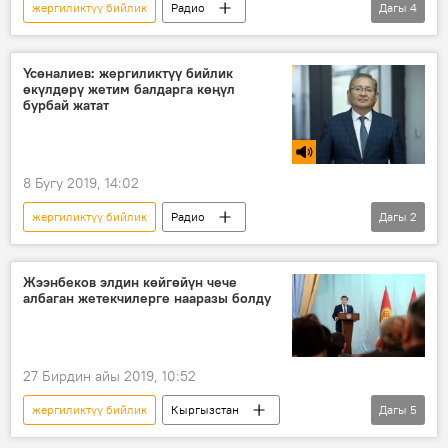
жергиликтүү бийлик
Радио
Дагы
4
Кыргызстан
Саясат
Болотбек Сатыбалдиев
сот
Үсөналиев: жергиликтүү бийлик
өкүлдөрү жетим балдарга көңүл
юридикалык жардам
бурбай жатат
8 Бугу 2019, 14:02
жергиликтүү бийлик
Радио
Дагы
2
Кыргызстан
Коом
балдар үйү
Жээнбеков элдин көйгөйүн чече
албаган жетекчилерге нааразы болду
27 Бирдин айы 2019, 10:52
жергиликтүү бийлик
Кыргызстан
Дагы
5
Жаңылыктар
Саясат