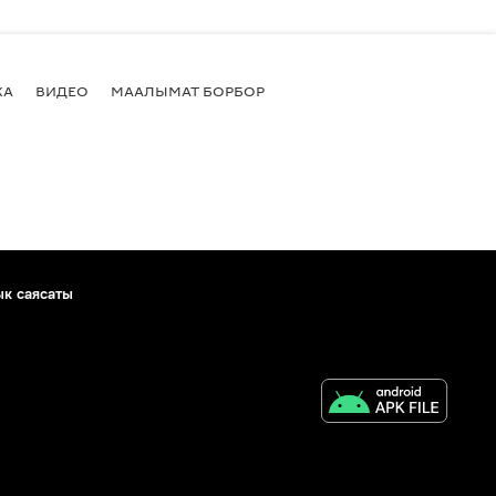
КА
ВИДЕО
МААЛЫМАТ БОРБОР
ык саясаты