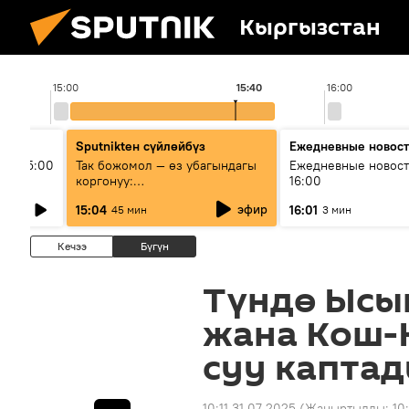
Кыргызстан
15:00
15:40
16:00
Sputnikteн сүйлөйбүз
Ежедневные новос
ыш 15:00
Так божомол — өз убагындагы
Ежедневные новост
коргонуу:
16:00
гидрометеорологиялык кызмат
эфир
15:04
16:01
45 мин
3 мин
кантип өркүндөтүлүүдө
Кечээ
Бүгүн
Түндө Ысы
жана Кош-
суу капта
10:11 31.07.2025
(Жаңыртылды:
10