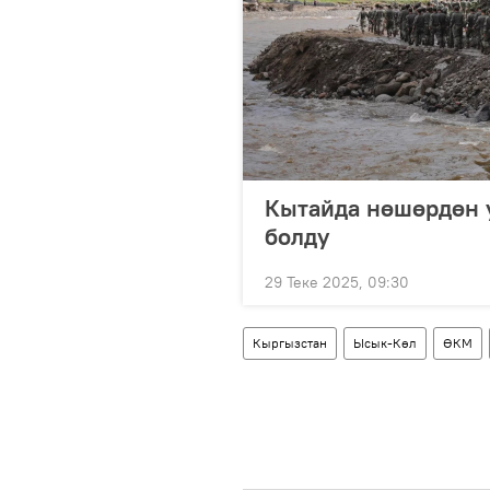
Кытайда нөшөрдөн у
болду
29 Теке 2025, 09:30
Кыргызстан
Ысык-Көл
ӨКМ