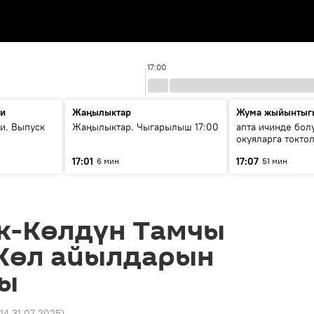
17:00
ти
Жаңылыктар
Жума жыйынтыг
и. Выпуск
Жаңылыктар. Чыгарылыш 17:00
апта ичинде бол
окуяларга токто
17:01
17:07
6 мин
51 мин
к-Көлдүн Тамчы
Көл айылдарын
ды
:14 31.07.2025
)