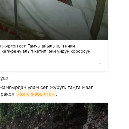
2
/2
ө жүргөн сел Тамчы айылынын ички
көпүрөнү алып кетип, эки үйдүн короосун
© Фото /
үдө.
амгырдан улам сел жүрүп, таңга маал
аракол
жолу жабылган
.