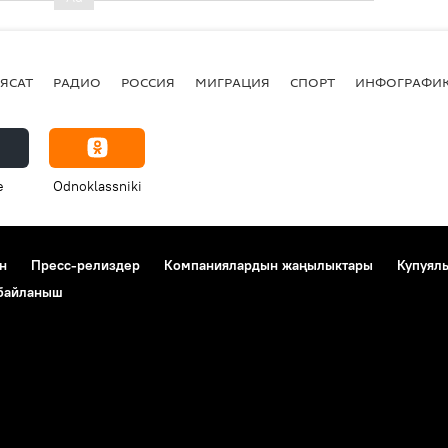
ЯСАТ
РАДИО
РОССИЯ
МИГРАЦИЯ
СПОРТ
ИНФОГРАФИ
e
Odnoklassniki
н
Пресс-релиздер
Компаниялардын жаңылыктары
Купуял
 байланыш