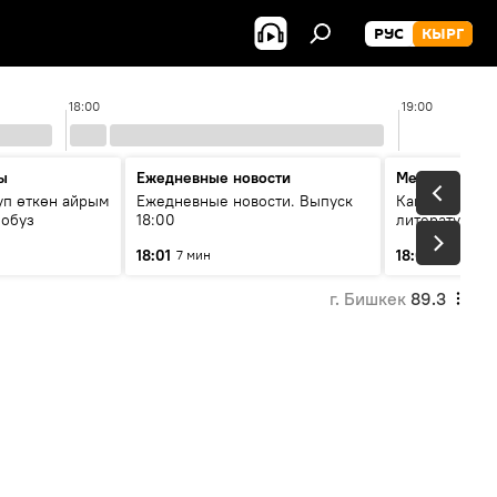
РУС
КЫРГ
18:00
19:00
ы
Ежедневные новости
Между строк
уп өткөн айрым
Ежедневные новости. Выпуск
Как кошки за
лобуз
18:00
литературу
18:01
18:08
7 мин
49 мин
г. Бишкек
89.3