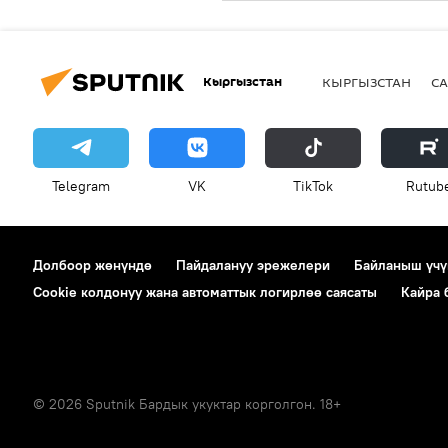
Кыргызстан
КЫРГЫЗСТАН
СА
Telegram
VK
ТikТоk
Rutub
Долбоор жөнүндө
Пайдалануу эрежелери
Байланыш үчү
Cookie колдонуу жана автоматтык логирлөө саясаты
Кайра
© 2026 Sputnik Бардык укуктар корголгон. 18+