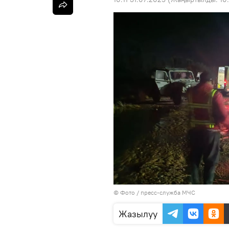
© Фото / пресс-служба МЧС
Жазылуу