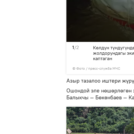
1
/2
өл жээгине тигилген 30
Көлдүн түндүгүнд
лөрүн сел каптаган
жолдорундагы эки 
каптаган
© Фото / пресс-служба МЧС
Азыр тазалоо иштери жүрү
Ошондой эле нөшөрлөгөн ж
Балыкчы — Бөкөнбаев — К