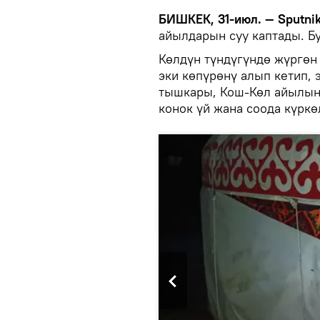
БИШКЕК, 31-июл. — Sputni
айылдарын суу каптады. Б
Көлдүн түндүгүндө жүргөн
эки көпүрөнү алып кетип, 
тышкары, Кош-Көл айылынд
конок үй жана соода күркө