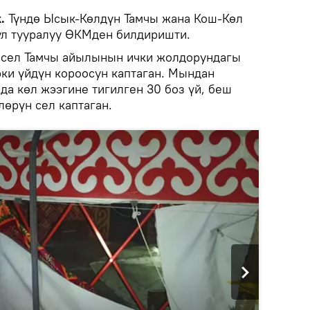
k.
Түндө Ысык-Көлдүн Тамчы жана Кош-Көл
ул тууралуу ӨКМден билдиришти.
 сел Тамчы айылынын ички жолдорундагы
эки үйдүн короосун каптаган. Мындан
а көл жээгине тигилген 30 боз үй, беш
лөрүн сел каптаган.