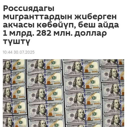
Россиядагы
мигранттардын жиберген
акчасы көбөйүп, беш айда
1 млрд. 282 млн. доллар
түштү
10:44 30.07.2025