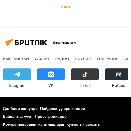
Кыргызстан
КЫРГЫЗСТАН
САЯСАТ
РАДИО
РОССИЯ
МИГРАЦИЯ
СП
Telegram
VK
ТikТоk
Rutube
Долбоор жөнүндө
Пайдалануу эрежелери
Байланыш үчүн
Пресс-релиздер
Компаниялардын жаңылыктары
Купуялык саясаты