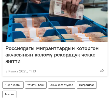
Россиядагы мигранттардын которгон
акчасынын көлөмү рекорддук чекке
жетти
9 Кулжа 2025, 11:13
Кыргызстан
Улуттук банк
Акча которуулар
мигранттар
Россия