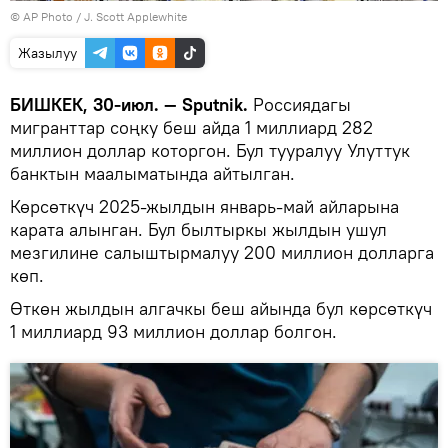
©
AP Photo
/ J. Scott Applewhite
Жазылуу
БИШКЕК, 30-июл. — Sputnik.
Россиядагы
мигранттар соңку беш айда 1 миллиард 282
миллион доллар которгон. Бул тууралуу Улуттук
банктын маалыматында айтылган.
Көрсөткүч 2025-жылдын январь-май айларына
карата алынган. Бул былтыркы жылдын ушул
мезгилине салыштырмалуу 200 миллион долларга
көп.
Өткөн жылдын алгачкы беш айында бул көрсөткүч
1 миллиард 93 миллион доллар болгон.