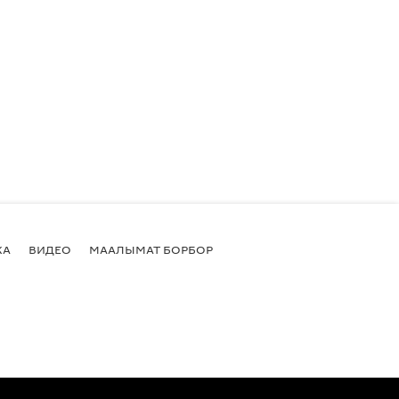
КА
ВИДЕО
МААЛЫМАТ БОРБОР