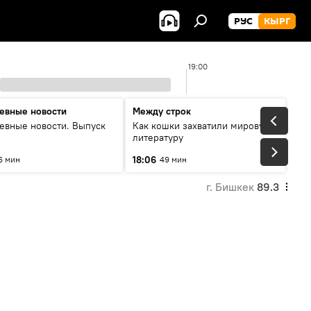
РУС
КЫРГ
19:00
евные новости
Между строк
евные новости. Выпуск
Как кошки захватили мировую
литературу
18:06
6 мин
49 мин
г. Бишкек
89.3