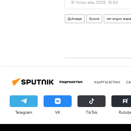
31 Үчтүн айы 2025, 15:04
Дүйнөдө
Грузия
чет элдик жар
Кыргызстан
КЫРГЫЗСТАН
СА
Telegram
VK
ТikТоk
Rutub