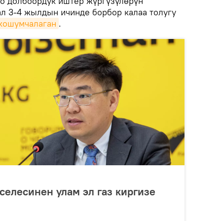
о долбоордук иштер жүргүзүлөрүн
ал 3-4 жылдын ичинде борбор калаа толугу
кошумчалаган
.
селесинен улам эл газ киргизе