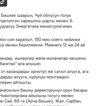
.
Бишкек шаарын, Чүй облусун толук
лдетилген каржылоо шарты менен 3-
тууралуу Энергетика министрлигинен
он сом каралып, 150 миң сомго чейинки
ыз менен берилмекчи. Мөөнөтү 12 же 24 ай
рандар, ишкерлер жана ишканалар насыяны
банктан" ала алышат.
от казандарды орнотуп же сатып алууга, ага
лдарды алууга, курулуш-монтаждоо
лерин айтышты.
канасынын башкы директорунун орун басары
Новопокровка айылына толугу менен
не-Сай, 69 га (Арча-Бешик), Жал, Сарбан,