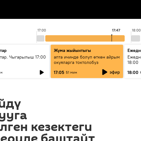
17:00
17:47
18:00
тар
Жума жыйынтыгы
Ежедн
ар. Чыгарылыш 17:00
апта ичинде болуп өткөн айрым
Ежедн
окуяларга токтолобуз
18:00
эфир
17:05
18:00
ин
51 мин
йдү
ууга
ген кезектеги
бериле баштайт