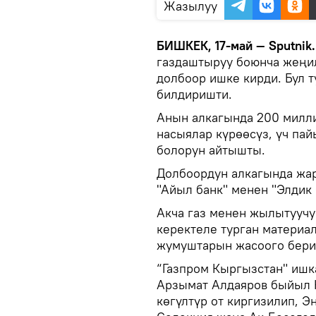
Жазылуу
БИШКЕК, 17-май — Sputnik
газдаштыруу боюнча жеңи
долбоор ишке кирди. Бул 
билдиришти.
Анын алкагында 200 милли
насыялар күрөөсүз, үч пай
болорун айтышты.
Долбоордун алкагында жа
"Айыл банк" менен "Элдик 
Акча газ менен жылытуучу 
керектеле турган материа
жумуштарын жасоого бери
“Газпром Кыргызстан" иш
Арзымат Алдаяров быйыл 
көгүлтүр от киргизилип, Э