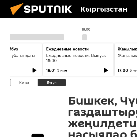
Кыргызстан
16:00
сүйлөйбүз
Ежедневные новости
Жаңылык
 — өз убагындагы
Ежедневные новости. Выпуск
Жаңылыкт
16:00
рологиялык кызмат
16:01
17:00
3 мин
5 м
ндөтүлүүдө
Кечээ
Бүгүн
Бишкек, Чү
газдаштыр
жеңилдетил
насыялар 