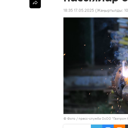
18:35 17.05.2025
(Жаңыртылды:
1
© Фото / пресс-служба ОсОО "Газпром