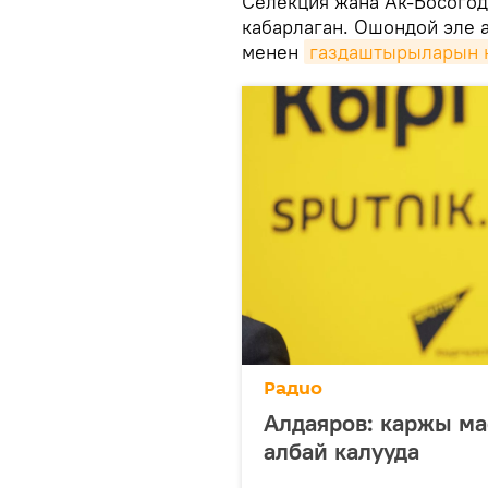
Селекция жана Ак-Босогод
кабарлаган. Ошондой эле 
менен
газдаштырыларын 
Радио
Алдаяров: каржы ма
албай калууда