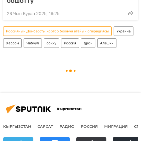
бошотту
26 Чын Куран 2025, 19:25
Россиянын Донбассты коргоо боюнча атайын операциясы
Украина
Херсон
Чабуул
сокку
Россия
дрон
Алешки
Кыргызстан
КЫРГЫЗСТАН
САЯСАТ
РАДИО
РОССИЯ
МИГРАЦИЯ
СП