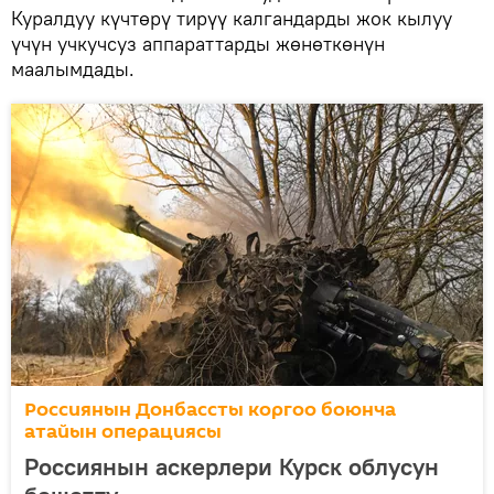
Куралдуу күчтөрү тирүү калгандарды жок кылуу
үчүн учкучсуз аппараттарды жөнөткөнүн
маалымдады.
Россиянын Донбассты коргоо боюнча
атайын операциясы
Россиянын аскерлери Курск облусун