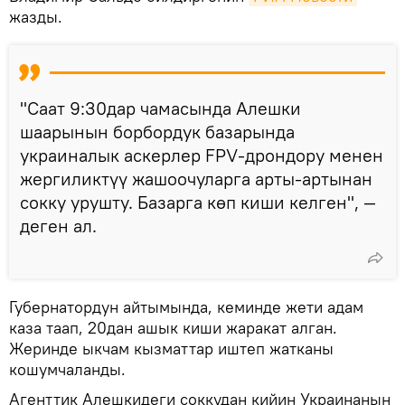
жазды.
"Саат 9:30дар чамасында Алешки
шаарынын борбордук базарында
украиналык аскерлер FPV-дрондору менен
жергиликтүү жашоочуларга арты-артынан
сокку урушту. Базарга көп киши келген", —
деген ал.
Губернатордун айтымында, кеминде жети адам
каза таап, 20дан ашык киши жаракат алган.
Жеринде ыкчам кызматтар иштеп жатканы
кошумчаланды.
Агенттик Алешкидеги соккудан кийин Украинанын