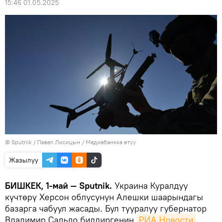
15:46 01.05.2025
©
Sputnik
/ Павел Лисицын
/
Медиабанкка өтүү
Жазылуу
БИШКЕК, 1-май — Sputnik.
Украина Куралдуу
күчтөрү Херсон облусунун Алешки шаарындагы
базарга чабуул жасады. Бул тууралуу губернатор
Владимир Сальдо билдиргенин
РИА Новости