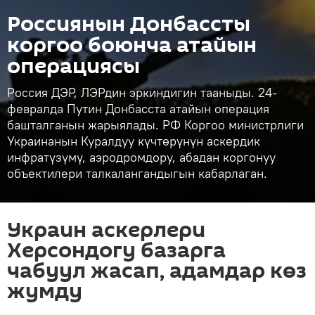
Россиянын Донбассты
коргоо боюнча атайын
операциясы
Россия ДЭР, ЛЭРдин эркиндигин тааныды. 24-
февралда Путин Донбасста атайын операция
башталганын жарыялады. РФ Коргоо министрлиги
Украинанын Куралдуу күчтөрүнүн аскердик
инфратүзүмү, аэродромдору, абадан коргонуу
объектилери талкалангандыгын кабарлаган.
Украин аскерлери
Херсондогу базарга
чабуул жасап, адамдар көз
жумду