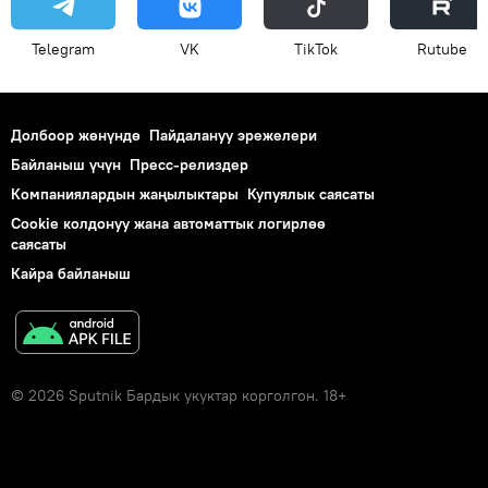
Telegram
VK
ТikТоk
Rutube
Долбоор жөнүндө
Пайдалануу эрежелери
Байланыш үчүн
Пресс-релиздер
Компаниялардын жаңылыктары
Купуялык саясаты
Cookie колдонуу жана автоматтык логирлөө
саясаты
Кайра байланыш
© 2026 Sputnik Бардык укуктар корголгон. 18+