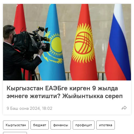
Кыргызстан ЕАЭБге кирген 9 жылда
эмнеге жетишти? Жыйынтыкка сереп
9 Баш оона 2024, 18:02
Кыргызстан
бюджет
финансы
профицит
ипотека