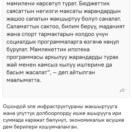
мамилени көрсөтүп турат. Бюджеттик
саясаттын негизги максаты жарандардын
жашоо сапатын жакшыртуу болуп саналат.
Саламаттык сактоо, билим берүү, маданият
жана спорт тармактарын колдоо үчүн
социалдык программаларга өзгөчө көңүл
бурулат. Мамлекеттик ипотека
программасы аркылуу жарандарды турак
жай менен камсыз кылуу иштерине да
басым жасалат", — деп айтылган
маалыматта.
Ошондой эле инфраструктураны жакшыртууга
жана улуттук долбоорлорду ишке ашырууга ири
суммада каражат бөлүнүп, экономикалык өсүшкө
дем берилери кошумчаланган.