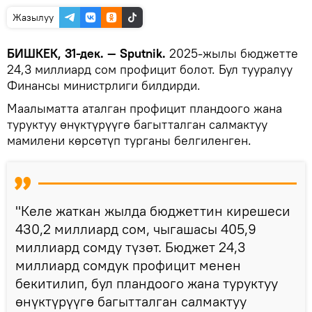
Жазылуу
БИШКЕК, 31-дек. — Sputnik.
2025-жылы бюджетте
24,3 миллиард сом профицит болот. Бул тууралуу
Финансы министрлиги билдирди.
Маалыматта аталган профицит пландоого жана
туруктуу өнүктүрүүгө багытталган салмактуу
мамилени көрсөтүп турганы белгиленген.
"Келе жаткан жылда бюджеттин кирешеси
430,2 миллиард сом, чыгашасы 405,9
миллиард сомду түзөт. Бюджет 24,3
миллиард сомдук профицит менен
бекитилип, бул пландоого жана туруктуу
өнүктүрүүгө багытталган салмактуу