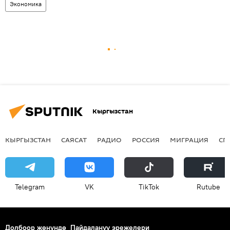
Экономика
Кыргызстан
КЫРГЫЗСТАН
САЯСАТ
РАДИО
РОССИЯ
МИГРАЦИЯ
СП
Telegram
VK
ТikТоk
Rutube
Долбоор жөнүндө
Пайдалануу эрежелери