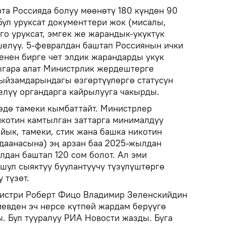
рта Россияда болуу мөөнөтү 180 күндөн 90
Бул уруксат документтери жок (мисалы,
го уруксат, эмгек же жарандык-укуктук
елүү. 5-февралдан баштап Россиянын ички
енен бирге чет элдик жарандарды укук
ыгара алат Министрлик жердештерге
ыйзамдарындагы өзгөртүүлөргө статусун
елүү органдарга кайрылууга чакырды.
өдө тамеки кымбаттайт. Министрлер
икотин камтылган заттарга минималдуу
йык, тамеки, стик жана башка никотин
даанасына) эң арзан баа 2025-жылдан
лдан баштап 120 сом болот. Ал эми
шул сыяктуу буулантуучу түзүлүштөргө
 түзөт.
истри Роберт Фицо Владимир Зеленскийдин
иевден эч нерсе күтпөй жардам берүүгө
. Бул тууралуу РИА Новости жазды. Буга