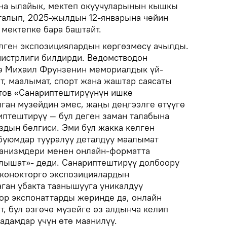
на ылайык, мектеп окуучуларынын кышкы
талып, 2025-жылдын 12-январына чейин
а мектепке бара баштайт.
лген экспозициялардын көргөзмөсү ачылды.
нистрлиги билдирди. Ведомстводон
ө Михаил Фрунзенин мемориалдык үй-
т, маалымат, спорт жана жаштар саясаты
тов «Санариптештирүүнүн ишке
ан музейдин эмес, жаңы деңгээлге өтүүгө
иптештирүү — бул деген заман талабына
дын белгиси. Эми бул жакка келген
буюмдар тууралуу деталдуу маалымат
ханизмдери менен онлайн-форматта
лышат»- деди. Санариптештирүү долбоору
 конокторго экспозициялардын
аган убакта таанышууга уникалдуу
тор экспонаттарды жеринде да, онлайн
, бул өзгөчө музейге өз алдынча келип
адамдар үчүн өтө маанилүү.