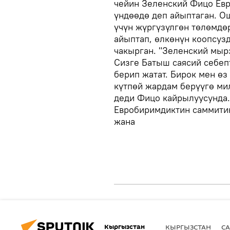
чейин Зеленский Фицо Евр
үндөөдө деп айыптаган. О
үчүн жүргүзүлгөн төлөмдө
айыптап, өлкөнүн коопсуз
чакырган. "Зеленский мыр
Сизге Батыш саясий себеп
берип жатат. Бирок мен өз
күтпөй жардам берүүгө ми
деди Фицо кайрылуусунда
Евробиримдиктин саммити
жана
Кыргызстан
КЫРГЫЗСТАН
СА