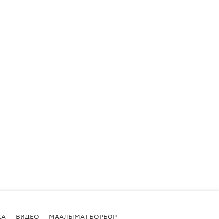
КА
ВИДЕО
МААЛЫМАТ БОРБОР