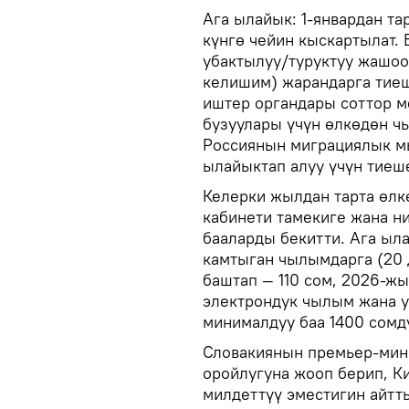
Ага ылайык: 1-январдан та
күнгө чейин кыскартылат. 
убактылуу/туруктуу жашоо
келишим) жарандарга тиеш
иштер органдары соттор м
бузуулары үчүн өлкөдөн ч
Россиянын миграциялык м
ылайыктап алуу үчүн тиеш
Келерки жылдан тарта өлк
кабинети тамекиге жана н
бааларды бекитти. Ага ыла
камтыган чылымдарга (20 
баштап — 110 сом, 2026-жы
электрондук чылым жана у
минималдуу баа 1400 сомду
Словакиянын премьер-мин
оройлугуна жооп берип, К
милдеттүү эместигин айтты