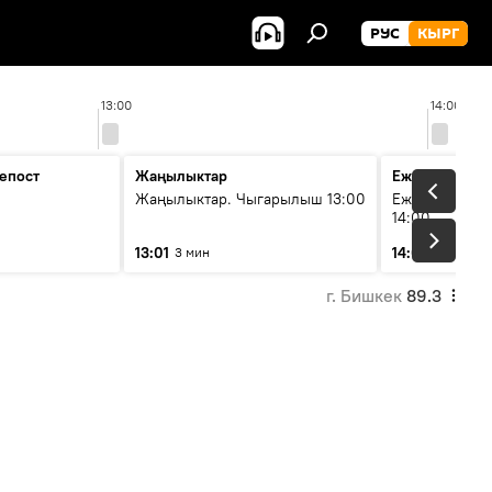
РУС
КЫРГ
13:00
14:00
епост
Жаңылыктар
Ежедневные 
Жаңылыктар. Чыгарылыш 13:00
Ежедневные н
14:00
13:01
14:01
3 мин
3 мин
г. Бишкек
89.3