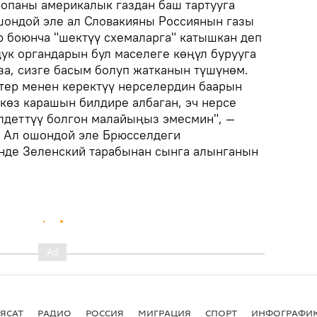
опаны америкалык газдан баш тартууга
шондой эле ал Словакияны Россиянын газы
р боюнча "шектүү схемаларга" катышкан деп
дук органдарын бул маселеге көңүл бурууга
за, сизге басым болуп жатканын түшүнөм.
тер менен керектүү нерселердин баарын
 көз карашын билдире албаган, эч нерсе
лдеттүү болгон малайыңыз эмесмин", —
. Ал ошондой эле Брюсселдеги
нде Зеленский тарабынан сынга алынганын
ЯСАТ
РАДИО
РОССИЯ
МИГРАЦИЯ
СПОРТ
ИНФОГРАФИ