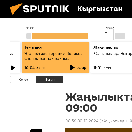
Кыргызстан
10:00
10:54
Тема дня
Жаңылыктар
Выпуск
Что двигало героями Великой
Жаңылыктар. Чыгар
Отечественной войны:
вспоминая Чолпонбая
эфир
10:04
11:01
39 мин
7 мин
Тулебердиева
Кечээ
Бүгүн
Жаңылыкт
09:00
08:59 30.12.2024
(Жаңыртылды:
0