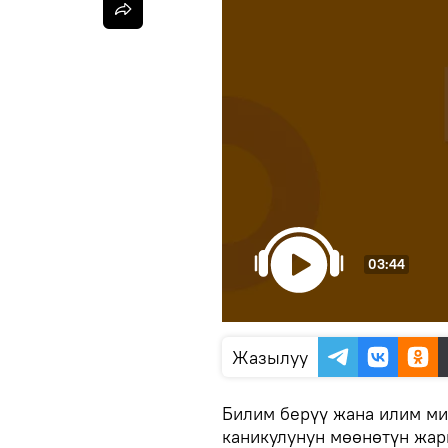
03:44
Жазылуу
Билим берүү жана илим м
каникулунун мөөнөтүн жа