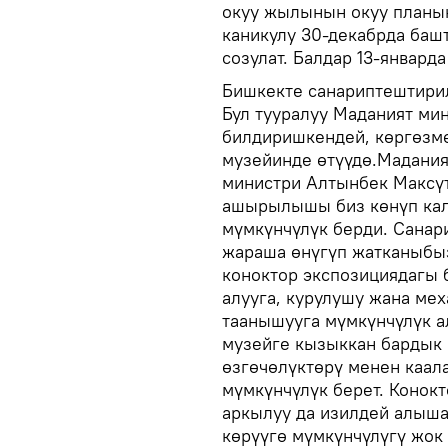
окуу жылынын окуу планы
каникулу 30-декабрда баш
созулат. Балдар 13-январд
Бишкекте санариптештири
Бул тууралуу Маданият ми
билдиришкендей, көргөзм
музейинде өтүүдө.Мадания
министри Алтынбек Максү
ашырылышы биз көнүп калг
мүмкүнчүлүк берди. Санар
жараша өнүгүп жатканыбыз
коноктор экспозициядагы 
алууга, курулушу жана ме
таанышууга мүмкүнчүлүк а
музейге кызыккан бардык
өзгөчөлүктөрү менен каал
мүмкүнчүлүк берет. Конок
аркылуу да изилдей алышат
көрүүгө мүмкүнчүлүгү жок 