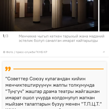
1
/3
Менчикке чыгып кеткен тарыхый жана маданий
эстелик болуп саналган имарат кайтарылды
© Фото / пресс-служба ГКНБ КР
"Советтер Союзу кулагандан кийин
менчиктештирүүнүн жалпы толкунунда
"Туңгуч" жаштар драма театры жайгашкан
имарат ошол учурда колдонулуп жаткан
мыйзам талаптарын бузуу менен "Т.П.Ц.Т."