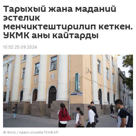
Тарыхый жана маданий
эстелик
менчиктештирилип кеткен.
УКМК аны кайтарды
10:52 25.09.2024
© Фото / пресс-служба ГКНБ КР