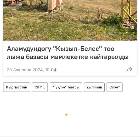
Аламүдүндөгү "Кызыл-Белес" тоо
лыжа базасы мамлекетке кайтарылды
25 Аяк оона 2024, 10:04
Кыргызстан
УКМК
"Туңгуч" театры
кылмыш
Сүрөт