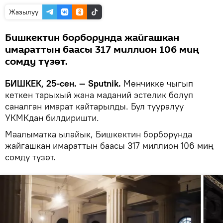
Жазылуу
Бишкектин борборунда жайгашкан
имараттын баасы 317 миллион 106 миң
сомду түзөт.
БИШКЕК, 25-сен. — Sputnik.
Менчикке чыгып
кеткен тарыхый жана маданий эстелик болуп
саналган имарат кайтарылды. Бул тууралуу
УКМКдан билдиришти.
Маалыматка ылайык, Бишкектин борборунда
жайгашкан имараттын баасы 317 миллион 106 миң
сомду түзөт.