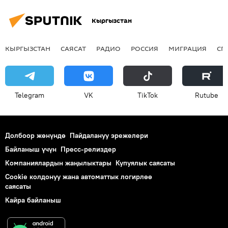
Кыргызстан
КЫРГЫЗСТАН
САЯСАТ
РАДИО
РОССИЯ
МИГРАЦИЯ
СП
Telegram
VK
ТikТоk
Rutube
Долбоор жөнүндө
Пайдалануу эрежелери
Байланыш үчүн
Пресс-релиздер
Компаниялардын жаңылыктары
Купуялык саясаты
Cookie колдонуу жана автоматтык логирлөө
саясаты
Кайра байланыш