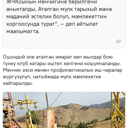
ЖЧКсынын менчигине берилгени
аныкталды. Аталган мүлк тарыхый жана
маданий эстелик болуп, мамлекеттин
коргоосунда турат", — деп айтылат
маалыматта.
Ошондой эле аталган имарат көп жылдар бою
түнкү клуб катары иштеп келгени кошумчаланды.
Менчик ээси менен профилактикалык иш-чаралар
жүргүзүлүп, натыйжада мүлк мамлекетке
кайтарылды.