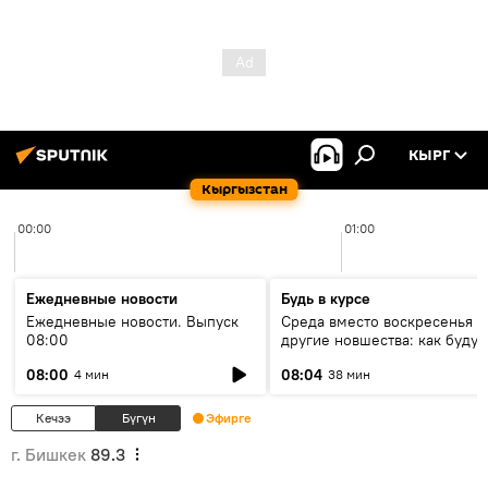
КЫРГ
Кыргызстан
00:00
01:00
Ежедневные новости
Будь в курсе
Ежедневные новости. Выпуск
Среда вместо воскресенья и
08:00
другие новшества: как будут
проходить выборы в КР?
08:00
08:04
4 мин
38 мин
Кечээ
Бүгүн
Эфирге
г. Бишкек
89.3