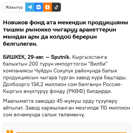
Жазылуу
Новиков фонд ата мекендик продукцияны
тышкы рынокко чыгаруу аракеттерин
мындан ары да колдой берерин
белгилеген.
БИШКЕК, 29-авг. — Sputnik.
Кыргызстанга
балыктын 200 түрүн импорттогон "Вилби"
компаниясы Чүйдүн Сокулук районунда балык
продукциясын чыгара турган завод кура баштады.
Долбоорго 134,2 миллион сом бөлгөнүн Россия-
Кыргыз өнүктүрүү фонду (РКӨФ) билдирди.
Маалыматта заводдо 45 жумуш орду түзүлөрү
айтылат. Завод каржыланган мезгилде 110 миллион
сом өлчөмүндө салык төлөмөкчү.