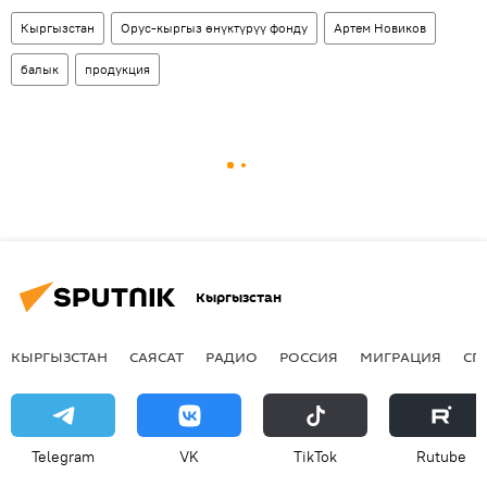
Кыргызстан
Орус-кыргыз өнүктүрүү фонду
Артем Новиков
балык
продукция
Кыргызстан
КЫРГЫЗСТАН
САЯСАТ
РАДИО
РОССИЯ
МИГРАЦИЯ
СП
Telegram
VK
ТikТоk
Rutube