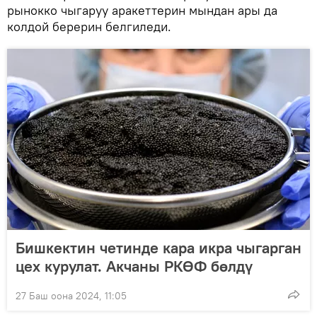
рынокко чыгаруу аракеттерин мындан ары да
колдой берерин белгиледи.
Бишкектин четинде кара икра чыгарган
цех курулат. Акчаны РКӨФ бөлдү
27 Баш оона 2024, 11:05