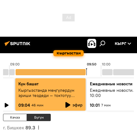
КЫРГ
Кыргызстан
09:00
09:50
10:00
Күн башат
Ежедневные новости
Кыргызстанда мөңгүлөрдүн
Ежедневные новости. 
эриши тездеди — токтотуу
10:00
мүмкүн эмеспи?
эфир
09:04
10:01
46 мин
7 мин
Кечээ
Бүгүн
г. Бишкек
89.3