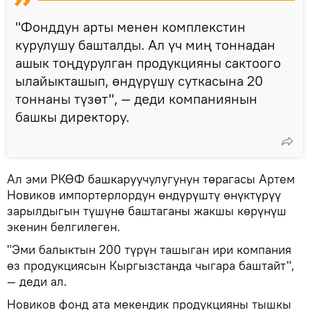
"Фонддун арты менен комплекстин
курулушу башталды. Ал үч миң тоннадан
ашык тоңдурулган продукцияны сактоого
ылайыкташып, өндүрүшү суткасына 20
тоннаны түзөт", — деди компаниянын
башкы директору.
Ал эми РКӨФ башкаруучулугунун төрагасы Артем
Новиков импортерлордун өндүрүштү өнүктүрүү
зарылдыгын түшүнө баштаганы жакшы көрүнүш
экенин белгилеген.
"Эми балыктын 200 түрүн ташыган ири компания
өз продукциясын Кыргызстанда чыгара баштайт",
— деди ал.
Новиков фонд ата мекендик продукцияны тышкы