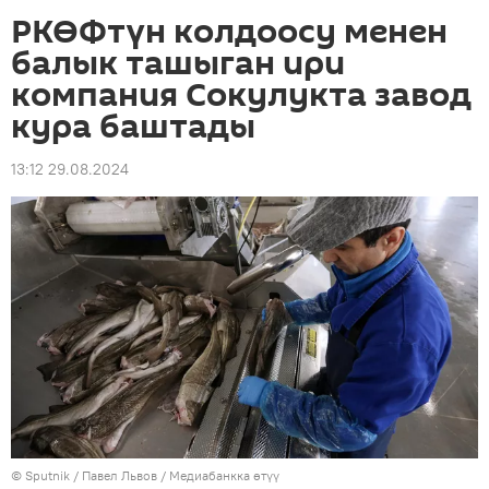
РКӨФтүн колдоосу менен
балык ташыган ири
компания Сокулукта завод
кура баштады
13:12 29.08.2024
©
Sputnik
/ Павел Львов
/
Медиабанкка өтүү