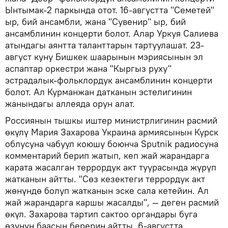
Ынтымак-2 паркында отот. 16-августта "Семетей"
ыр, бий ансамбли, жана "Сувенир" ыр, бий
ансамблинин концерти болот. Алар Уркуя Салиева
атындагы аянтта таланттарын тартуулашат. 23-
август куну Бишкек шаарынын мэриясынын эл
аспаптар оркестри жана "Кыргыз руху"
эстрадалык-фольклордук ансамблинин концерти
болот. Ал Курманжан датканын эстелигинин
жанындагы аллеяда орун алат.
Россиянын тышкы иштер министрлигинин расмий
өкүлү Мария Захарова Украина армиясынын Курск
облусуна чабуул коюшу боюнча Sputnik радиосуна
комментарий берип жатып, кеп жай жарандарга
карата жасалган террордук акт туурасында жүрүп
жатканын айтты. "Сөз кезектеги террордук акт
жөнүндө болуп жатканын эске сала кетейин. Ал
жай жарандарга каршы жасалды", — деген расмий
өкүл. Захарова тартип сактоо органдары буга
өзүнүн баасын берерин айтты. 6-августта