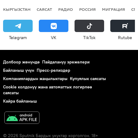
КЫРГЫЗСТАН
САЯСАТ
РАДИО
РОССИЯ
МИГРАЦИЯ
СП
Telegram
VK
ТikТоk
Rutube
Долбоор жөнүндө
Пайдалануу эрежелери
Байланыш үчүн
Пресс-релиздер
Компаниялардын жаңылыктары
Купуялык саясаты
Cookie колдонуу жана автоматтык логирлөө
саясаты
Кайра байланыш
© 2026 Sputnik Бардык укуктар корголгон. 18+