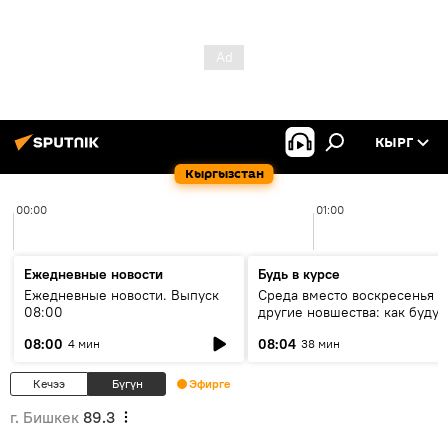
КЫРГ
Кыргызстан
00:00
01:00
Ежедневные новости
Будь в курсе
Ежедневные новости. Выпуск
Среда вместо воскресенья и
08:00
другие новшества: как будут
проходить выборы в КР?
08:00
08:04
4 мин
38 мин
Кечээ
Бүгүн
Эфирге
г. Бишкек
89.3