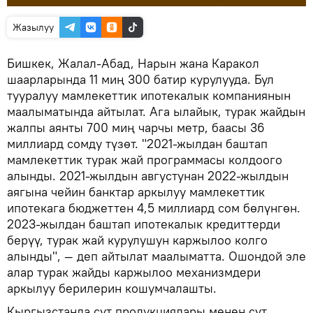
Жазылуу
Бишкек, Жалал-Абад, Нарын жана Каракол
шаарларында 11 миң 300 батир курулууда. Бул
тууралуу мамлекеттик ипотекалык компаниянын
маалыматында айтылат. Ага ылайык, турак жайдын
жалпы аянты 700 миң чарчы метр, баасы 36
миллиард сомду түзөт. "2021-жылдан баштап
мамлекеттик турак жай программасы колдоого
алынды. 2021-жылдын августунан 2022-жылдын
аягына чейин банктар аркылуу мамлекеттик
ипотекага бюджеттен 4,5 миллиард сом бөлүнгөн.
2023-жылдан баштап ипотекалык кредиттерди
берүү, турак жай курулушун каржылоо колго
алынды", — деп айтылат маалыматта. Ошондой эле
алар турак жайды каржылоо механизмдери
аркылуу берилерин кошумчалашты.
Кыргызстанда сүт продукциялары менен сүт