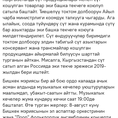
кошулган товарлар эки башка текчеге коюлуп
сатыла баштайт. Тиешелүү токтом долбоорун Айыл
чарба министрлиги коомдук талкууга чыгарды. Ага
ылайык, соода түйүндөрү сүт жана курамында сүтү
бар азыктарды эки башка текчеге коюуга
милдеттендирилет. Сүт өндүрүүчүлөр биримдиги
токтом долбоору элдин табигый сүт азыктарын
консервант жана трансмайлар кошулган
продукциядан айырмалай билүүсүн шарттай
турганын айткан. Мисалга, Кыргызстандан сүт
сатып алган Россияда эки текче эрежеси 2019-
жылдан бери иштейт.
Бишкек мэриясы бир ай бою ордо калаада ачык
асман алдында музыкалык кечелер уюштуруларын
маалымдап, убакыт-саатын айтты. Музыкалык
кечелер жума күндөрү кечки саат 19:00дө
башталат. Өтө турган жерлер: 8-август куну
Бишкек мэриясынын эл аспаптар оркестринин
жана "Доор" фольклордук ансамблинин концерти