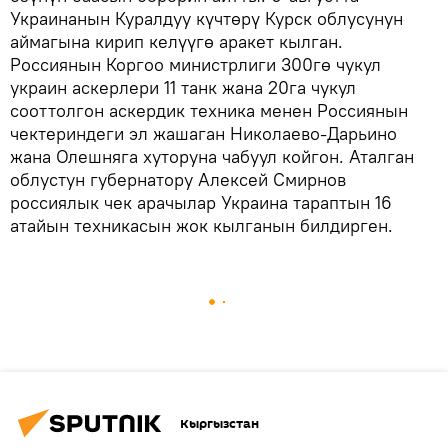
Украинанын Куралдуу күчтөрү Курск облусунун
аймагына кирип келүүгө аракет кылган.
Россиянын Коргоо министрлиги 300гө чукул
украин аскерлери 11 танк жана 20га чукул
сооттолгон аскердик техника менен Россиянын
чектериндеги эл жашаган Николаево-Дарьино
жана Олешняга хуторуна чабуул койгон. Аталган
облустун губернатору Алексей Смирнов
россиялык чек арачылар Украина тараптын 16
атайын техникасын жок кылганын билдирген.
Кыргызстан