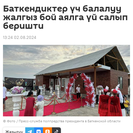
Баткендиктер үч балалуу
жалгыз бой аялга үй салып
беришти
13:24 02.08.2024
© Фото / Пресс-служба полпредства президента в Баткенской области
Жазылуу