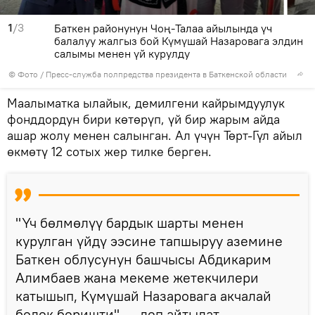
1
/3
Баткен районунун Чоң-Талаа айылында үч
балалуу жалгыз бой Күмүшай Назаровага элдин
салымы менен үй курулду
© Фото / Пресс-служба полпредства президента в Баткенской области
Маалыматка ылайык, демилгени кайрымдуулук
фонддордун бири көтөрүп, үй бир жарым айда
ашар жолу менен салынган. Ал үчүн Төрт-Гүл айыл
өкмөтү 12 сотых жер тилке берген.
"Үч бөлмөлүү бардык шарты менен
курулган үйдү ээсине тапшыруу аземине
Баткен облусунун башчысы Абдикарим
Алимбаев жана мекеме жетекчилери
катышып, Күмүшай Назаровага акчалай
белек беришти", — деп айтылат