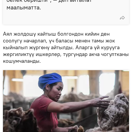
маалыматта.
Аял жолдошу кайтыш болгондон кийин ден
соолугу начарлап, үч баласы менен тамы жок
кыйналып жүргөнү айтылды. Аларга үй курууга
жергиликтүү ишкерлер, тургундар акча чогултканы
кошумчаланды.