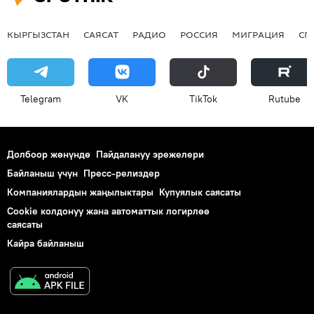
КЫРГЫЗСТАН
САЯСАТ
РАДИО
РОССИЯ
МИГРАЦИЯ
СП
Telegram
VK
ТikТоk
Rutube
Долбоор жөнүндө
Пайдалануу эрежелери
Байланыш үчүн
Пресс-релиздер
Компаниялардын жаңылыктары
Купуялык саясаты
Cookie колдонуу жана автоматтык логирлөө
саясаты
Кайра байланыш