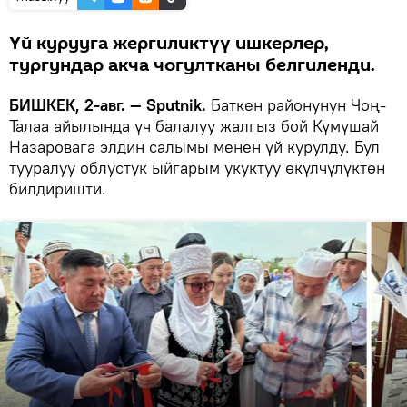
Үй курууга жергиликтүү ишкерлер,
тургундар акча чогултканы белгиленди.
БИШКЕК, 2-авг. — Sputnik.
Баткен районунун Чоң-
Талаа айылында үч балалуу жалгыз бой Күмүшай
Назаровага элдин салымы менен үй курулду. Бул
тууралуу облустук ыйгарым укуктуу өкүлчүлүктөн
билдиришти.