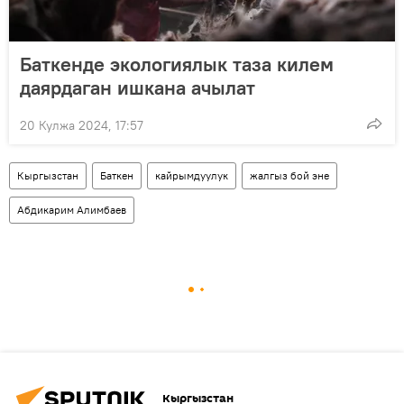
Баткенде экологиялык таза килем
даярдаган ишкана ачылат
20 Кулжа 2024, 17:57
Кыргызстан
Баткен
кайрымдуулук
жалгыз бой эне
Абдикарим Алимбаев
Кыргызстан