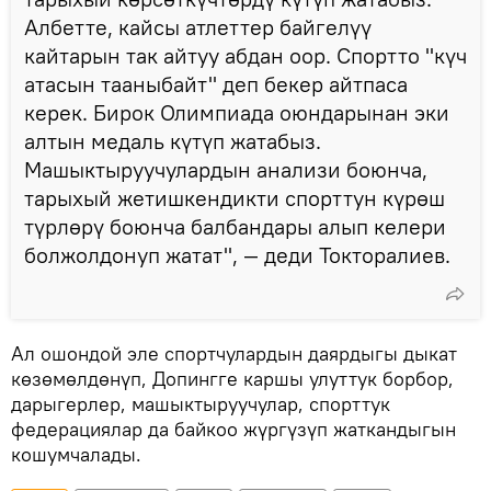
Албетте, кайсы атлеттер байгелүү
кайтарын так айтуу абдан оор. Спортто "күч
атасын тааныбайт" деп бекер айтпаса
керек. Бирок Олимпиада оюндарынан эки
алтын медаль күтүп жатабыз.
Машыктыруучулардын анализи боюнча,
тарыхый жетишкендикти спорттун күрөш
түрлөрү боюнча балбандары алып келери
болжолдонуп жатат", — деди Токторалиев.
Ал ошондой эле спортчулардын даярдыгы дыкат
көзөмөлдөнүп, Допингге каршы улуттук борбор,
дарыгерлер, машыктыруучулар, спорттук
федерациялар да байкоо жүргүзүп жаткандыгын
кошумчалады.