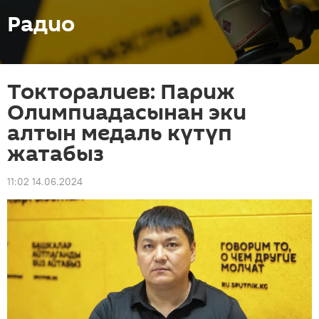
Радио
Токторалиев: Париж
Олимпиадасынан эки
алтын медаль күтүп
жатабыз
11:02 14.06.2024