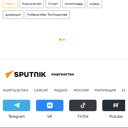
Радио
Кыргызстан
Спорт
олимпиада
күрөш
дирекция
Кубанычбек Токторалиев
Кыргызстан
КЫРГЫЗСТАН
САЯСАТ
РАДИО
РОССИЯ
МИГРАЦИЯ
СП
Telegram
VK
ТikТоk
Rutube