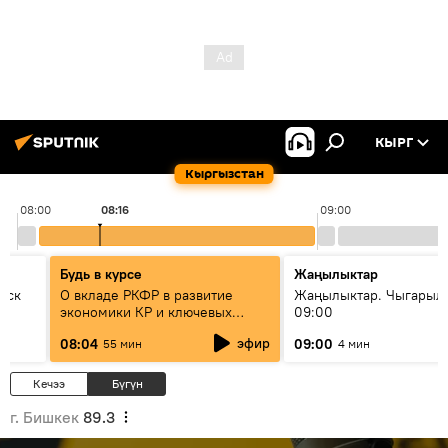
КЫРГ
Кыргызстан
08:00
08:16
09:00
Будь в курсе
Жаңылыктар
уск
О вкладе РКФР в развитие
Жаңылыктар. Чыгары
экономики КР и ключевых
09:00
секторах до 2030 года
эфир
08:04
09:00
55 мин
4 мин
Кечээ
Бүгүн
г. Бишкек
89.3