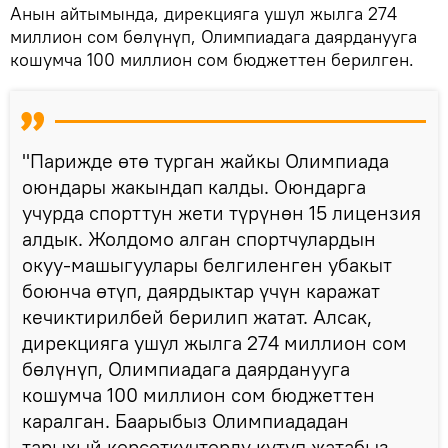
Анын айтымында, дирекцияга ушул жылга 274
миллион сом бөлүнүп, Олимпиадага даярданууга
кошумча 100 миллион сом бюджеттен берилген.
"Парижде өтө турган жайкы Олимпиада
оюндары жакындап калды. Оюндарга
учурда спорттун жети түрүнөн 15 лицензия
алдык. Жолдомо алган спортчулардын
окуу-машыгуулары белгиленген убакыт
боюнча өтүп, даярдыктар үчүн каражат
кечиктирилбей берилип жатат. Алсак,
дирекцияга ушул жылга 274 миллион сом
бөлүнүп, Олимпиадага даярданууга
кошумча 100 миллион сом бюджеттен
каралган. Баарыбыз Олимпиададан
тарыхый көрсөткүчтөрдү күтүп жатабыз.