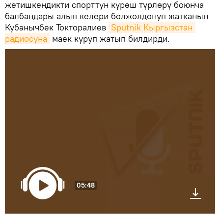
жетишкендикти спорттун күрөш түрлөрү боюнча
балбандары алып келери болжолдонуп жатканын
Кубанычбек Токторалиев
Sputnik Кыргызстан 
радиосуна
маек куруп жатып билдирди.
05:48