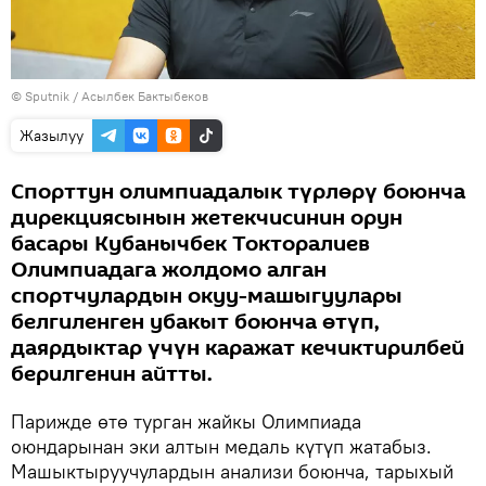
©
Sputnik
/ Асылбек Бактыбеков
Жазылуу
Спорттун олимпиадалык түрлөрү боюнча
дирекциясынын жетекчисинин орун
басары Кубанычбек Токторалиев
Олимпиадага жолдомо алган
спортчулардын окуу-машыгуулары
белгиленген убакыт боюнча өтүп,
даярдыктар үчүн каражат кечиктирилбей
берилгенин айтты.
Парижде өтө турган жайкы Олимпиада
оюндарынан эки алтын медаль күтүп жатабыз.
Машыктыруучулардын анализи боюнча, тарыхый