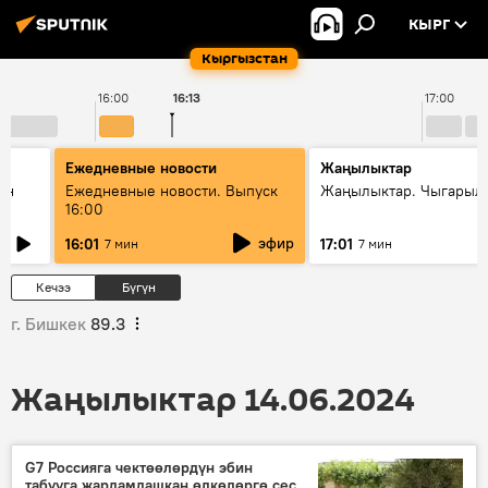
КЫРГ
Кыргызстан
16:00
16:13
17:00
Ежедневные новости
Жаңылыктар
ан
Ежедневные новости. Выпуск
Жаңылыктар. Чыгарыл
16:00
эфир
16:01
17:01
7 мин
7 мин
Кечээ
Бүгүн
г. Бишкек
89.3
Жаңылыктар 14.06.2024
G7 Россияга чектөөлөрдүн эбин
табууга жардамдашкан өлкөлөргө сес