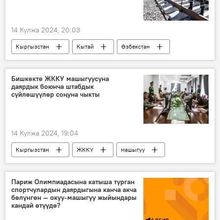
14 Кулжа 2024, 20:03
Кыргызстан
Кытай
Өзбекстан
темир жол
Экономика
курулуш
макулдашуу
документ
Бишкекте ЖККУ машыгуусуна
даярдык боюнча штабдык
сүйлөшүүлөр соңуна чыкты
14 Кулжа 2024, 19:04
Кыргызстан
ЖККУ
машыгуу
Коргоо министрлиги
Сүрөт
Париж Олимпиадасына катыша турган
спортчулардын даярдыгына канча акча
бөлүнгөн — окуу-машыгуу жыйындары
кандай өтүүдө?