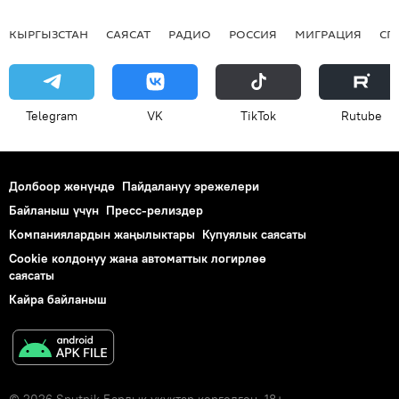
КЫРГЫЗСТАН
САЯСАТ
РАДИО
РОССИЯ
МИГРАЦИЯ
СП
Telegram
VK
ТikТоk
Rutube
Долбоор жөнүндө
Пайдалануу эрежелери
Байланыш үчүн
Пресс-релиздер
Компаниялардын жаңылыктары
Купуялык саясаты
Cookie колдонуу жана автоматтык логирлөө
саясаты
Кайра байланыш
© 2026 Sputnik Бардык укуктар корголгон. 18+