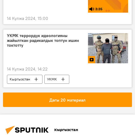
3:35
14 Кулжа 2024, 15:00
УКМК террордук идеологияны
жайылткан радикалдык топтун ишин
токтотту
14 Кулжа 2024, 14:22
Кыргызстан
УКМК
"Ислам мамлекети" террордук тобу
дин
халифат
Сүрөт
Видео
Дагы 20 материал
Кыргызстан