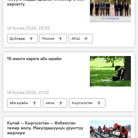
көрсөттү
14 Кулжа 2024, 23:05
Дүйнөдө
Россия
АКШ
G7
саммит
коркутуу
актив
насыя
15-июнга карата аба ырайы
14 Кулжа 2024, 21:02
аба ырайы
июнь
Кыргызстан
Кытай — Кыргызстан — Өзбекстан
темир жолу. Макулдашуунун урунттуу
жерлери