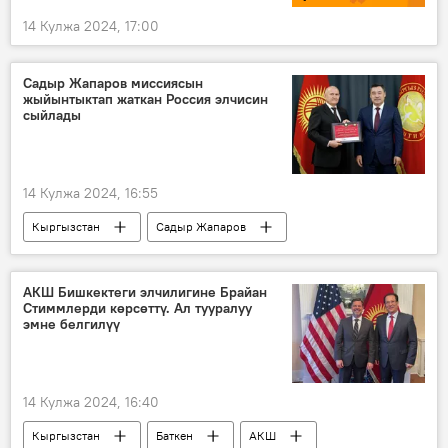
14 Кулжа 2024, 17:00
Садыр Жапаров миссиясын
жыйынтыктап жаткан Россия элчисин
сыйлады
14 Кулжа 2024, 16:55
Кыргызстан
Садыр Жапаров
Россия
элчи
Николай Удовиченко
АКШ Бишкектеги элчилигине Брайан
Стиммлерди көрсөттү. Ал тууралуу
эмне белгилүү
14 Кулжа 2024, 16:40
Кыргызстан
Баткен
АКШ