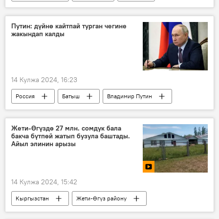
элчи
Брайан Стиммлер
Путин: дүйнө кайтпай турган чегине
жакындап калды
14 Кулжа 2024, 16:23
Россия
Батыш
Владимир Путин
чакырык
Чабуул
Жети-Өгүздө 27 млн. сомдук бала
бакча бүтпөй жатып бузула баштады.
Айыл элинин арызы
14 Кулжа 2024, 15:42
Кыргызстан
Жети-Өгүз району
бала бакча
курулуш
тендер