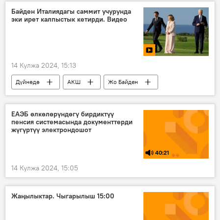
Байден Италиядагы саммит учурунда
эки ирет калпыстык кетирди. Видео
14 Кулжа 2024, 15:13
Дүйнөдө
АКШ
Жо Байден
G7
саммит
Италия
Жоржа Мелони
Видео
ЕАЭБ өлкөлөрүндөгү бирдиктүү
пенсия системасында документтерди
жүгүртүү электрондошот
40:21
14 Кулжа 2024, 15:05
Жаңылыктар. Чыгарылыш 15:00