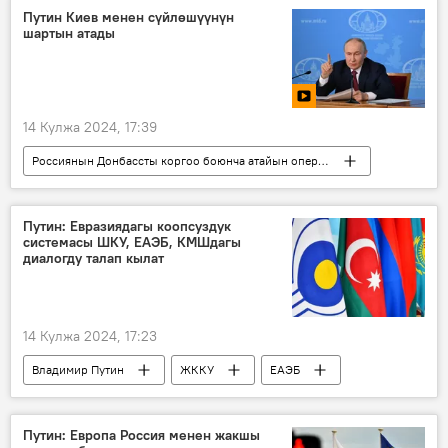
Путин Киев менен сүйлөшүүнүн
шартын атады
14 Кулжа 2024, 17:39
Россиянын Донбассты коргоо боюнча атайын операциясы
Дүйнөдө
Россия
Украина
атайын операция
НАТО
шарт
Путин: Евразиядагы коопсуздук
системасы ШКУ, ЕАЭБ, КМШдагы
сүйлөшүүлөр
тынчтык
Видео
диалогду талап кылат
14 Кулжа 2024, 17:23
Владимир Путин
ЖККУ
ЕАЭБ
КМШ
ШКУ
коопсуздук
система
Россия
Путин: Европа Россия менен жакшы