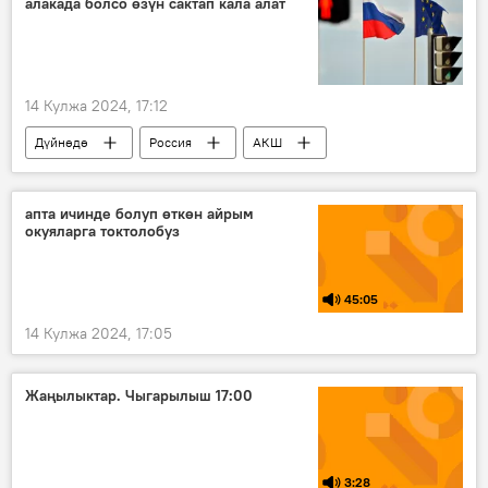
алакада болсо өзүн сактап кала алат
14 Кулжа 2024, 17:12
Дүйнөдө
Россия
АКШ
Европа
мамиле
Өнүгүү
Саясат
Экономика
апта ичинде болуп өткөн айрым
окуяларга токтолобуз
көз карандылык
кооптуулук
45:05
14 Кулжа 2024, 17:05
Жаңылыктар. Чыгарылыш 17:00
3:28