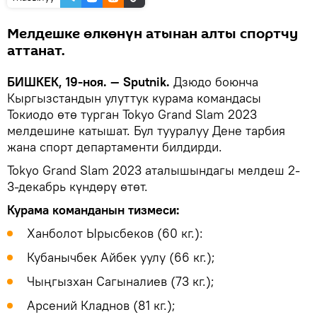
Мелдешке өлкөнүн атынан алты спортчу
аттанат.
БИШКЕК, 19-ноя. — Sputnik.
Дзюдо боюнча
Кыргызстандын улуттук курама командасы
Токиодо өтө турган Tokyo Grand Slam 2023
мелдешине катышат. Бул тууралуу Дене тарбия
жана спорт департаменти билдирди.
Tokyo Grand Slam 2023 аталышындагы мелдеш 2-
3-декабрь күндөрү өтөт.
Курама команданын тизмеси:
Ханболот Ырысбеков (60 кг.):
Кубанычбек Айбек уулу (66 кг.);
Чыңгызхан Сагыналиев (73 кг.);
Арсений Кладнов (81 кг.);