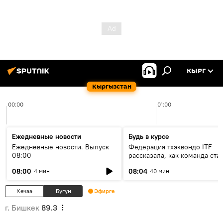
КЫРГ
Кыргызстан
00:00
01:00
Ежедневные новости
Будь в курсе
Ежедневные новости. Выпуск
Федерация тхэквондо ITF
08:00
рассказала, как команда ста
жертвой мошенников
08:00
08:04
4 мин
40 мин
Кечээ
Бүгүн
Эфирге
г. Бишкек
89.3