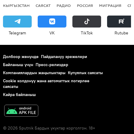
КЫРГЫЗСТАН
САЯСАТ
РАДИО
РОССИЯ
МИГРАЦИЯ
СП
Telegram
VK
ТikТоk
Rutube
Долбоор жөнүндө
Пайдалануу эрежелери
Байланыш үчүн
Пресс-релиздер
Компаниялардын жаңылыктары
Купуялык саясаты
Cookie колдонуу жана автоматтык логирлөө
саясаты
Кайра байланыш
© 2026 Sputnik Бардык укуктар корголгон. 18+