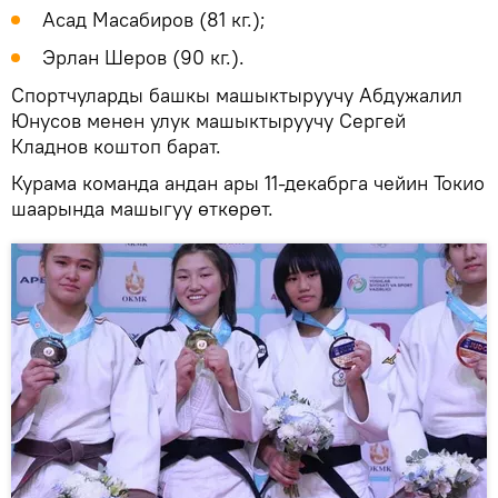
Асад Масабиров (81 кг.);
Эрлан Шеров (90 кг.).
Спортчуларды башкы машыктыруучу Абдужалил
Юнусов менен улук машыктыруучу Сергей
Кладнов коштоп барат.
Курама команда андан ары 11-декабрга чейин Токио
шаарында машыгуу өткөрөт.