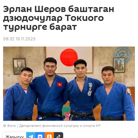
Эрлан Шеров баштаган
дзюдочулар Токиого
турнирге барат
08:32 19.11.2023
© Фото / Департамент физической культуры и спорта КР
Жазылуу