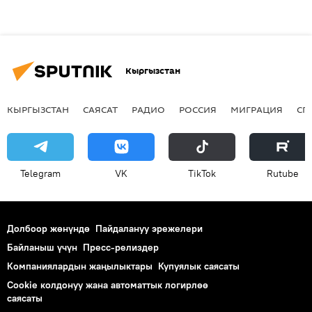
Кыргызстан
КЫРГЫЗСТАН
САЯСАТ
РАДИО
РОССИЯ
МИГРАЦИЯ
СП
Telegram
VK
ТikТоk
Rutube
Долбоор жөнүндө
Пайдалануу эрежелери
Байланыш үчүн
Пресс-релиздер
Компаниялардын жаңылыктары
Купуялык саясаты
Cookie колдонуу жана автоматтык логирлөө
саясаты