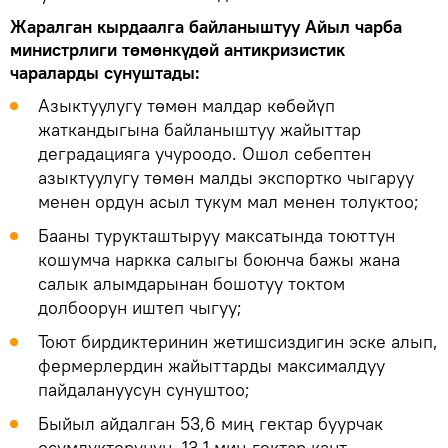
Жаралган кырдаалга байланыштуу Айыл чарба
министрлиги төмөнкүдөй антикризистик
чараларды сунуштады:
Азыктуулугу төмөн малдар көбөйүп
жаткандыгына байланыштуу жайыттар
деградацияга учуроодо. Ошол себептен
азыктуулугу төмөн малды экспортко чыгаруу
менен ордун асыл тукум мал менен толуктоо;
Бааны турукташтыруу максатында тоюттун
кошумча наркка салыгы боюнча бажы жана
салык алымдарынан бошотуу токтом
долбоорун иштеп чыгуу;
Тоют бирдиктеринин жетишсиздигин эске алып,
фермерлердин жайыттарды максималдуу
пайдалануусун сунуштоо;
Быйыл айдалган 53,6 миң гектар буурчак
өсүмдүктөрүнүн, 13,1 миң гектар кант