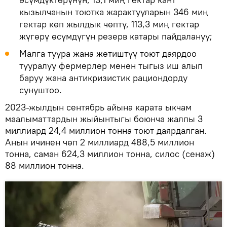
кызылчанын тоютка жарактууларын 346 миң
гектар көп жылдык чөптү, 113,3 миң гектар
жүгөрү өсүмдүгүн резерв катары пайдалануу;
Малга туура жана жетиштүү тоют даярдоо
тууралуу фермерлер менен тыгыз иш алып
баруу жана антикризистик рациондорду
сунуштоо.
2023-жылдын сентябрь айына карата ыкчам
маалыматтардын жыйынтыгы боюнча жалпы 3
миллиард 24,4 миллион тонна тоют даярдалган.
Анын ичинен чөп 2 миллиард 488,5 миллион
тонна, саман 624,3 миллион тонна, силос (сенаж)
88 миллион тонна.