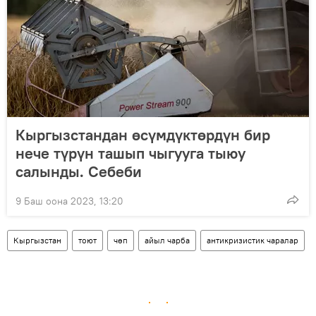
Кыргызстандан өсүмдүктөрдүн бир
нече түрүн ташып чыгууга тыюу
салынды. Себеби
9 Баш оона 2023, 13:20
Кыргызстан
тоют
чөп
айыл чарба
антикризистик чаралар