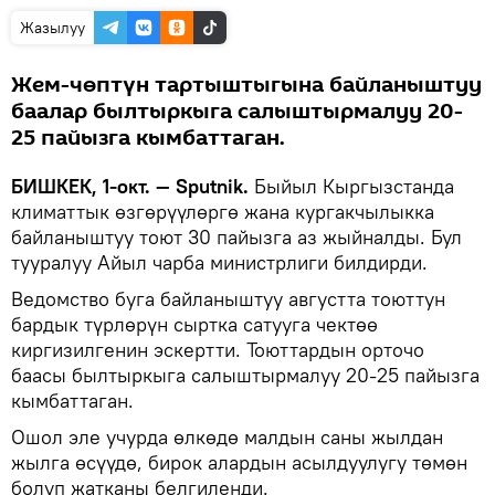
Жазылуу
Жем-чөптүн тартыштыгына байланыштуу
баалар былтыркыга салыштырмалуу 20-
25 пайызга кымбаттаган.
БИШКЕК, 1-окт. — Sputnik.
Быйыл Кыргызстанда
климаттык өзгөрүүлөргө жана кургакчылыкка
байланыштуу тоют 30 пайызга аз жыйналды. Бул
тууралуу Айыл чарба министрлиги билдирди.
Ведомство буга байланыштуу августта тоюттун
бардык түрлөрүн сыртка сатууга чектөө
киргизилгенин эскертти. Тоюттардын орточо
баасы былтыркыга салыштырмалуу 20-25 пайызга
кымбаттаган.
Ошол эле учурда өлкөдө малдын саны жылдан
жылга өсүүдө, бирок алардын асылдуулугу төмөн
болуп жатканы белгиленди.