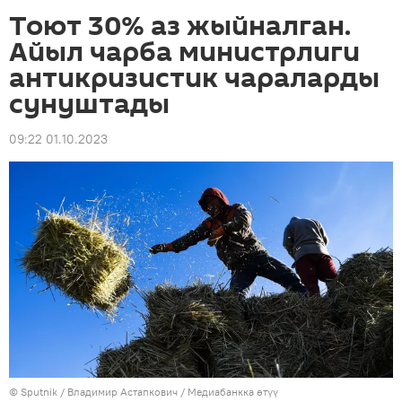
Тоют 30% аз жыйналган.
Айыл чарба министрлиги
антикризистик чараларды
сунуштады
09:22 01.10.2023
©
Sputnik
/ Владимир Астапкович
/
Медиабанкка өтүү