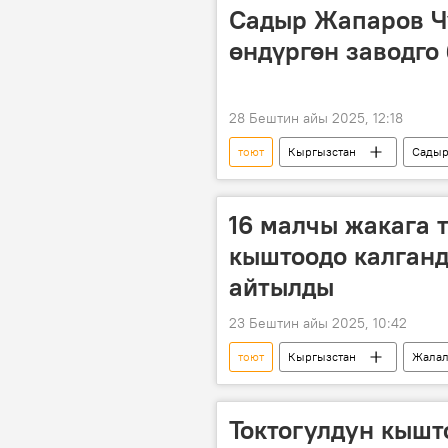
Садыр Жапаров Ч
өндүргөн заводго
28 Бештин айы 2025, 12:18
тоют
Кыргызстан
Садыр
16 малчы жакага т
кыштоодо калган
айтылды
23 Бештин айы 2025, 10:42
тоют
Кыргызстан
Жалал
Толук айылы
Сүрөт
Токтогулдун кышт