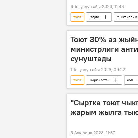
6 Тогуздун айы 2023, 11:46
тоют
Радио
Мыктыбек К
Тоют 30% аз жыйн
министрлиги ант
сунуштады
1 Тогуздун айы 2023, 09:22
тоют
Кыргызстан
чөп
"Сыртка тоют чык
жарым жылга тыю
5 Аяк оона 2023, 11:37