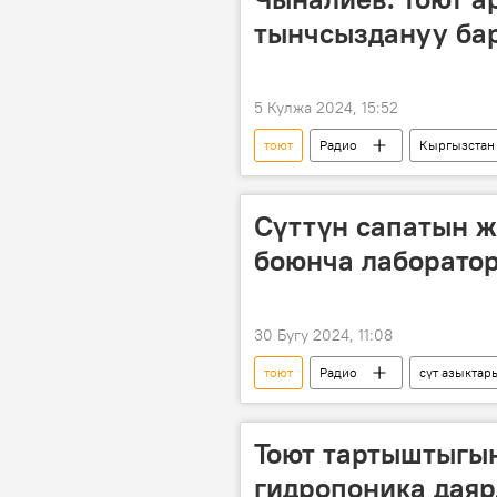
тынчсыздануу ба
5 Кулжа 2024, 15:52
тоют
Радио
Кыргызстан
Муктар Чыналиев
Сүттүн сапатын 
боюнча лаборатор
30 Бугу 2024, 11:08
тоют
Радио
сүт азыктар
Данияр Жанузаков
Кыргызс
Тоют тартыштыгы
гидропоника дая