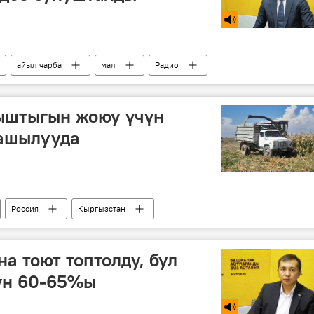
айыл чарба
мал
Радио
тыштыгын жоюу үчүн
ташылууда
Россия
Кыргызстан
на тоют топтолду, бул
үн 60-65%ы