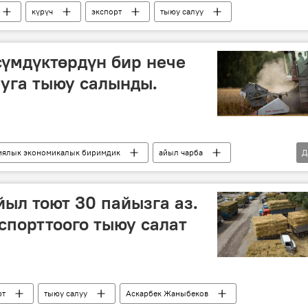
күрүч
экспорт
тыюу салуу
үмдүктөрдүн бир нече
уга тыюу салынды.
иялык экономикалык биримдик
айыл чарба
Д
кургакчылык
арпа
Буудай
күрүч
ыл тоют 30 пайызга аз.
спорттоого тыюу салат
рт
тыюу салуу
Аскарбек Жаныбеков