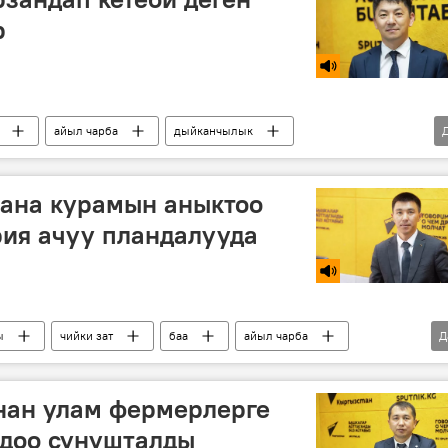
р
айыл чарба
дыйканчылык
жана курамын аныктоо
ия ачуу пландалууда
ы
чийки зат
баа
айыл чарба
Д
тан
нан улам фермерлерге
рдоо сунушталды