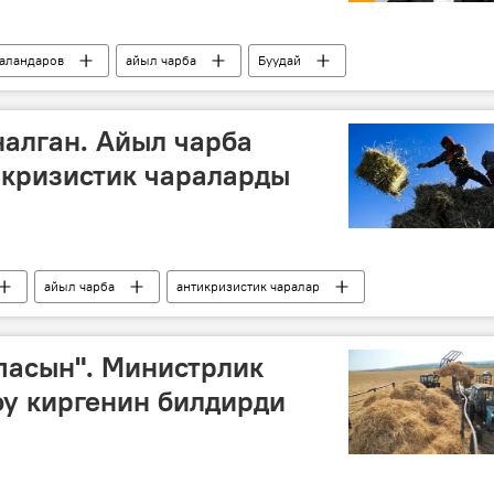
аландаров
айыл чарба
Буудай
алган. Айыл чарба
икризистик чараларды
айыл чарба
антикризистик чаралар
пасын". Министрлик
у киргенин билдирди