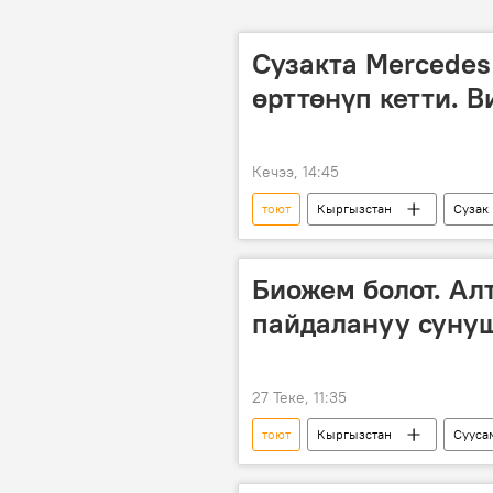
Сузакта Mercedes
өрттөнүп кетти. В
Кечээ, 14:45
тоют
Кыргызстан
Сузак
Биожем болот. Ал
пайдалануу суну
27 Теке, 11:35
тоют
Кыргызстан
Сууса