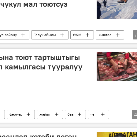
чукул мал тоютсуз
гул району
Толук айылы
ӨКМ
кыштоо
ына тоют тартыштыгы
п камылгасы тууралуу
фермер
жайыт
баа
чөп
Д
силос
рзандап кетеби деген