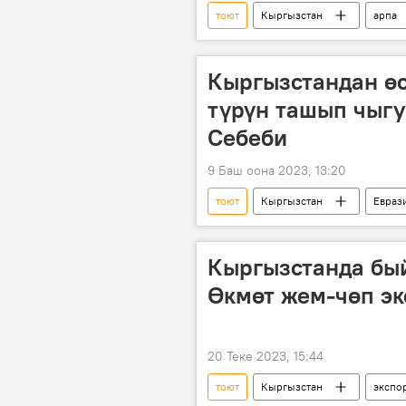
тоют
Кыргызстан
арпа
Кыргызстандан өс
түрүн ташып чыгу
Себеби
9 Баш оона 2023, 13:20
тоют
Кыргызстан
Евраз
продукция
аба ырайы
Кыргызстанда бый
Өкмөт жем-чөп эк
20 Теке 2023, 15:44
тоют
Кыргызстан
экспо