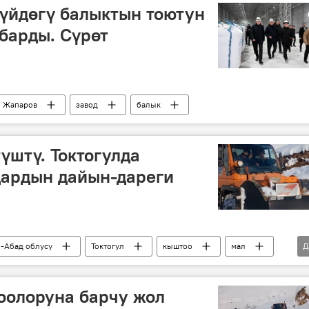
үйдөгү балыктын тоютун
 барды. Сүрөт
 Жапаров
завод
балык
үштү. Токтогулда
дардын дайын-дареги
-Абад облусу
Токтогул
кыштоо
мал
Д
оолоруна барчу жол