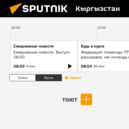
Кыргызстан
00:00
01:00
Ежедневные новости
Будь в курсе
Ежедневные новости. Выпуск
Федерация тхэквондо IT
08:00
рассказала, как команда 
жертвой мошенников
08:00
08:04
4 мин
40 мин
Кечээ
Бүгүн
Эфирге
тоют