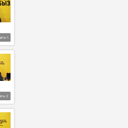
Дагы
1
агы
2