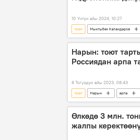
10 Үчтүн айы 2024, 10:27
тоют
Мыктыбек Каландаров
Нарын: тоют тар
Россиядан арпа 
8 Тогуздун айы 2023, 08:43
тоют
Нарын
арпа
Өлкөдө 3 млн. тон
жалпы керектөөн