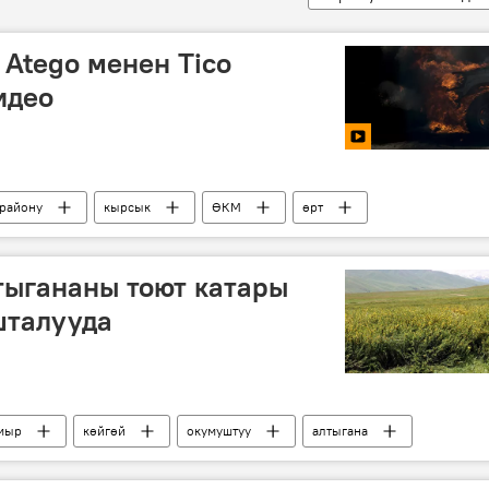
 Atego менен Tico
идео
 району
кырсык
ӨКМ
өрт
тыгананы тоют катары
шталууда
мыр
көйгөй
окумуштуу
алтыгана