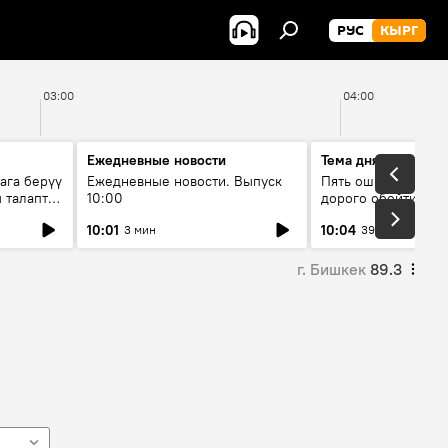
РУС
КЫРГ
03:00
04:00
Ежедневные новости
Тема дня
ага берүү
Ежедневные новости. Выпуск
Пять ошибок котор
 талаптар
10:00
дорого обойтись п
жилья
10:01
10:04
3 мин
39 мин
г. Бишкек
89.3