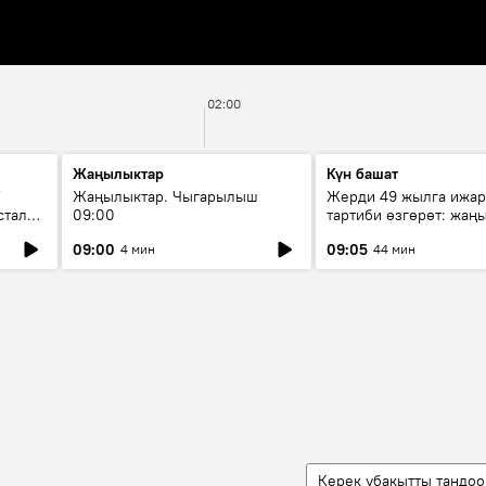
02:00
Жаңылыктар
Күн башат
F
Жаңылыктар. Чыгарылыш
Жерди 49 жылга ижар
стала
09:00
тартиби өзгөрөт: жаңы
эмнени көздөйт?
09:00
09:05
4 мин
44 мин
Керек убакытты тандоо