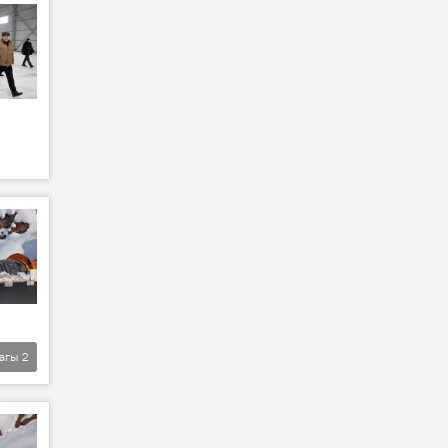
агы
2