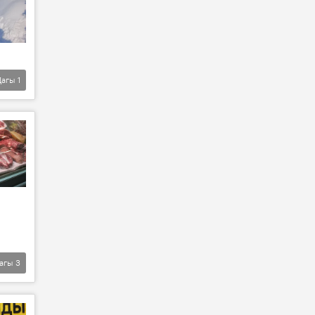
Дагы
1
агы
3