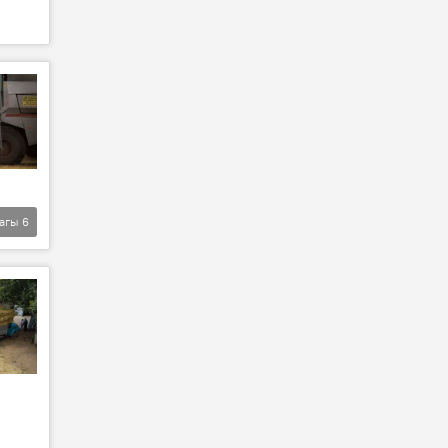
агы
6