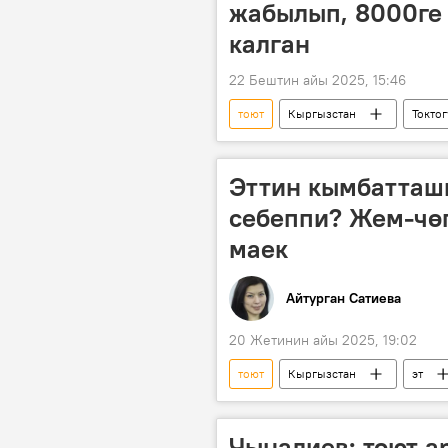
жабылып, 8000ге 
калган
22 Бештин айы 2025, 15:46
тоют
Кыргызстан
Токто
Сүрөт
Эттин кымбатташ
себеппи? Жем-чө
маек
Айтурган Сатиева
20 Жетинин айы 2025, 19:02
тоют
Кыргызстан
эт
Шаршен Чотонов
маек
Чыналиев: тоют а