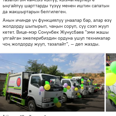
ыңгайлуу шарттарды түзүү менен иштин сапатын
да жакшыртарын белгилеген.
Анын ичинде үч функциялуу унаалар бар, алар өзү
жолдорду шыпырып, чаңын соруп, суу сээп жууп
кетет. Вице-мэр Сонунбек Жунусбаев "эми жашы
улгайган эжелерибиздин ордуна ушул техникалар
чоң жолдорду жууп, тазалайт", — деп жазды.