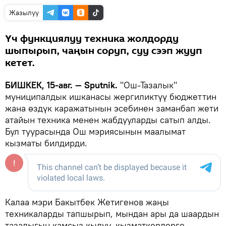
Жазылуу
Үч функциялуу техника жолдорду
шыпырып, чаңын соруп, суу сээп жууп
кетет.
БИШКЕК, 15-авг. — Sputnik.
"Ош-Тазалык"
муниципалдык ишканасы жергиликтүү бюджеттин
жана өздүк каражатынын эсебинен заманбап жети
атайын техника менен жабдууларды сатып алды.
Бул туурасында Ош мэриясынын маалымат
кызматы билдирди.
Калаа мэри Бакытбек Жетигенов жаңы
техникаларды тапшырып, мындан ары да шаардын
тазалыгын камсыз кылуу, кызматкерлерге