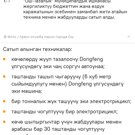
1
/3
"Ош-Тазалык" муниципалдык ишканасы
жергиликтүү бюджеттин жана өздүк
каражатынын эсебинен заманбап жети атайын
техника менен жабдууларды сатып алды.
© Фото / пресс-служба мэрии города Ош
Сатып алынган техникалар:
көчөлөрдү жууп тазалоочу Dongfeng
үлгүсүндөгү эки чаң соргуч автоунаа;
таштанды ташып чыгаруучу (6 куб метр
сыйымдуулугу менен) Dongfeng үлгүсүндөгү
эки машина;
бир тонналык жүк ташуучу эки электротрицикл;
таштанды чогултуучу бир электротрицикл;
көчө шыпыргычтар үчүн жабдуулары менен
арабасы бар 30 таштанды чогултуучу