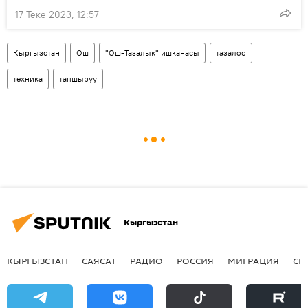
17 Теке 2023, 12:57
Кыргызстан
Ош
"Ош-Тазалык" ишканасы
тазалоо
техника
тапшыруу
Кыргызстан
КЫРГЫЗСТАН
САЯСАТ
РАДИО
РОССИЯ
МИГРАЦИЯ
СП