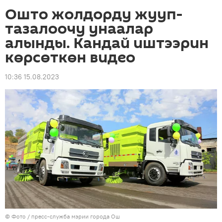
Ошто жолдорду жууп-
тазалоочу унаалар
алынды. Кандай иштээрин
көрсөткөн видео
10:36 15.08.2023
© Фото / пресс-служба мэрии города Ош