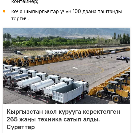
контейнер;
көчө шыпыргычтар үчүн 100 даана таштанды
тергич.
Кыргызстан жол курууга керектелген
265 жаңы техника сатып алды.
Сүрөттөр