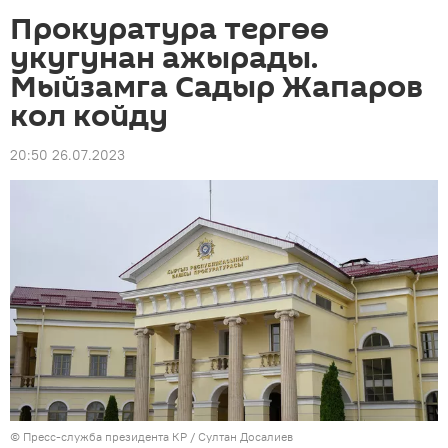
Прокуратура тергөө
укугунан ажырады.
Мыйзамга Садыр Жапаров
кол койду
20:50 26.07.2023
©
Пресс-служба президента КР / Султан Досалиев