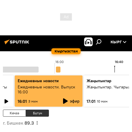
КЫРГ
Кыргызстан
16:00
16:40
Ежедневные новости
Жаңылыктар
дагы
Ежедневные новости. Выпуск
Жаңылыктар. Чыгарыл
16:00
ызмат
эфир
16:01
17:01
3 мин
10 мин
Кечээ
Бүгүн
г. Бишкек
89.3