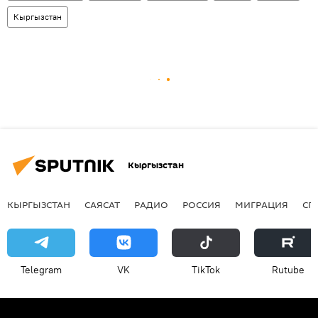
Кыргызстан
Кыргызстан
КЫРГЫЗСТАН
САЯСАТ
РАДИО
РОССИЯ
МИГРАЦИЯ
СП
Telegram
VK
ТikТоk
Rutube