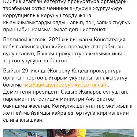
Бийлик аталган өзгөртүү прокуратура органдары
тарабынан сотко чейинки өндүрүш жүргүзүүдө
коррупциялык көрүнүштөрдү жана
кызыкчылыктарды алдын алып, тең салмактуулук
принцибин камсыз кылат деп ниеттенет.
Белгилей кетсек, 2021-жылы жаңы Конституция
кабыл алынгандан кийин президент тарабынан
сунушталып, Башкы прокуратура кылмыш ишин
тергөө укугуна ээ болгон.
Быйыл 29-июлда Жогорку Кеңеш прокуратура
органын тергөө ыйгарым укуктарынан ажыратуу
боюнча
мыйзам долбоорун кабыл алган
.
Демилгени президент Садыр Жапаров сунуштап,
парламентте юстиция министри Аяз Баетов
баяндама жасаган. Көпчүлүк депутаттар эки жылга
жетпей мыйзамды кайра өзгөртүүгө киргизгенин
сынга алышкан.