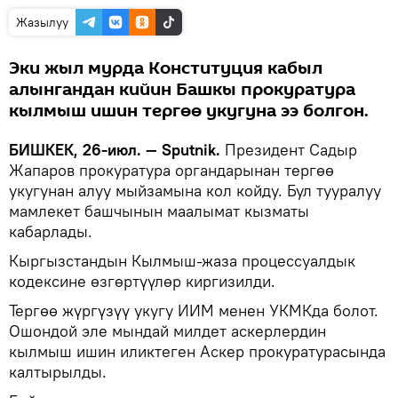
Жазылуу
Эки жыл мурда Конституция кабыл
алынгандан кийин Башкы прокуратура
кылмыш ишин тергөө укугуна ээ болгон.
БИШКЕК, 26-июл. — Sputnik.
Президент Садыр
Жапаров прокуратура органдарынан тергөө
укугунан алуу мыйзамына кол койду. Бул тууралуу
мамлекет башчынын маалымат кызматы
кабарлады.
Кыргызстандын Кылмыш-жаза процессуалдык
кодексине өзгөртүүлөр киргизилди.
Тергөө жүргүзүү укугу ИИМ менен УКМКда болот.
Ошондой эле мындай милдет аскерлердин
кылмыш ишин иликтеген Аскер прокуратурасында
калтырылды.