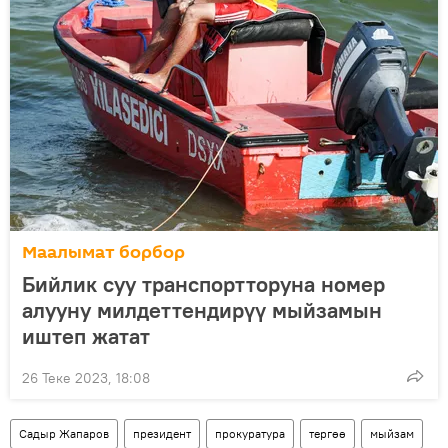
Маалымат борбор
Бийлик суу транспортторуна номер
алууну милдеттендирүү мыйзамын
иштеп жатат
26 Теке 2023, 18:08
Садыр Жапаров
президент
прокуратура
тергөө
мыйзам