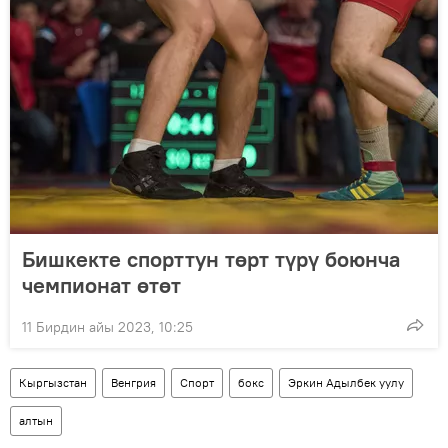
Бишкекте спорттун төрт түрү боюнча
чемпионат өтөт
11 Бирдин айы 2023, 10:25
Кыргызстан
Венгрия
Спорт
бокс
Эркин Адылбек уулу
алтын