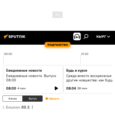
КЫРГ
Кыргызстан
00:00
01:00
Ежедневные новости
Будь в курсе
Ежедневные новости. Выпуск
Среда вместо воскресенья и
08:00
другие новшества: как будут
проходить выборы в КР?
08:00
08:04
4 мин
38 мин
Кечээ
Бүгүн
Эфирге
г. Бишкек
89.3