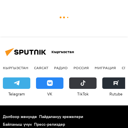
Кыргызстан
КЫРГЫЗСТАН
САЯСАТ
РАДИО
РОССИЯ
МИГРАЦИЯ
СП
Telegram
VK
ТikТоk
Rutube
Долбоор жөнүндө
Пайдалануу эрежелери
Байланыш үчүн
Пресс-релиздер