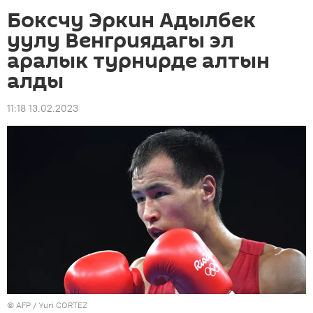
Боксчу Эркин Адылбек
уулу Венгриядагы эл
аралык турнирде алтын
алды
11:18 13.02.2023
©
AFP
/ Yuri CORTEZ