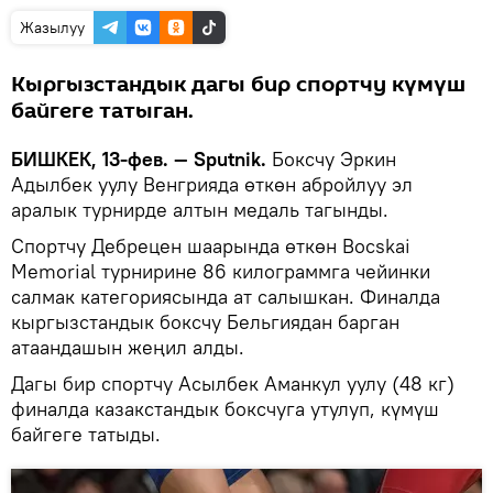
Жазылуу
Кыргызстандык дагы бир спортчу күмүш
байгеге татыган.
БИШКЕК, 13-фев. — Sputnik.
Боксчу Эркин
Адылбек уулу Венгрияда өткөн абройлуу эл
аралык турнирде алтын медаль тагынды.
Спортчу Дебрецен шаарында өткөн Bocskai
Memorial турнирине 86 килограммга чейинки
салмак категориясында ат салышкан. Финалда
кыргызстандык боксчу Бельгиядан барган
атаандашын жеңил алды.
Дагы бир спортчу Асылбек Аманкул уулу (48 кг)
финалда казакстандык боксчуга утулуп, күмүш
байгеге татыды.