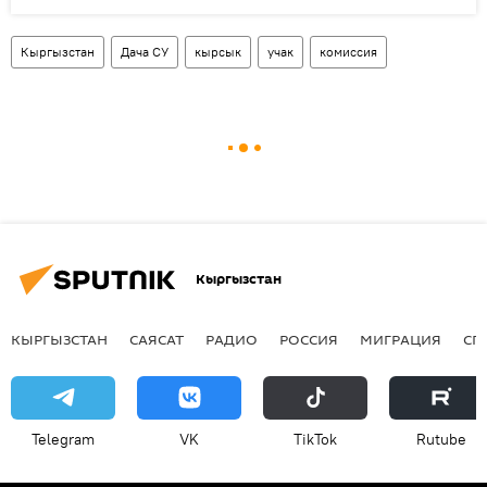
Кыргызстан
Дача СУ
кырсык
учак
комиссия
Кыргызстан
КЫРГЫЗСТАН
САЯСАТ
РАДИО
РОССИЯ
МИГРАЦИЯ
СП
Telegram
VK
ТikТоk
Rutube