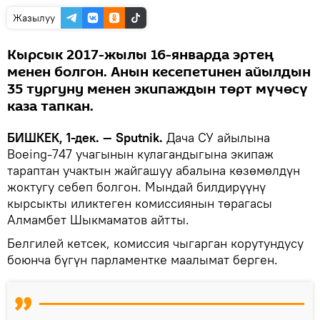
Жазылуу
Кырсык 2017-жылы 16-январда эртең
менен болгон. Анын кесепетинен айылдын
35 тургуну менен экипаждын төрт мүчөсү
каза тапкан.
БИШКЕК, 1-дек. — Sputnik.
Дача СУ айылына
Boeing-747 учагынын кулагандыгына экипаж
тараптан учактын жайгашуу абалына көзөмөлдүн
жоктугу себеп болгон. Мындай билдирүүнү
кырсыкты иликтеген комиссиянын төрагасы
Алмамбет Шыкмаматов айтты.
Белгилей кетсек, комиссия чыгарган корутундусу
боюнча бүгүн парламентке маалымат берген.