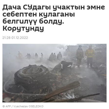
Дача СУдагы учактын эмне
себептен кулаганы
белгилүү болду.
Корутунду
21:28 01.12.2022
©
AFP
/ Vyacheslav OSELEDKO