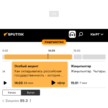
КЫРГ
Кыргызстан
14:00
14:39
15:00
Особый акцент
Жаңылыктар
уск
Как складывалась российская
Жаңылыктар. Чыгарыл
государственность - история
России и геополитика Евразии
эфир
14:03
15:01
56 мин
7 мин
глазами аналитиков
Кечээ
Бүгүн
г. Бишкек
89.3