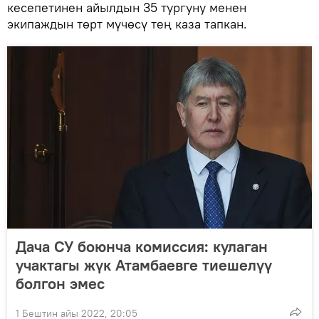
кесепетинен айылдын 35 тургуну менен
экипаждын төрт мүчөсү тең каза тапкан.
Дача СУ боюнча комиссия: кулаган
учактагы жүк Атамбаевге тиешелүү
болгон эмес
1 Бештин айы 2022, 20:05