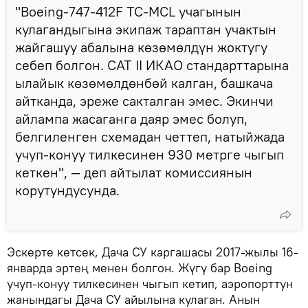
"Boeing-747-412F ТС-MCL учагынын
кулагандыгына экипаж тараптан учактын
жайгашуу абалына көзөмөлдүн жоктугу
себеп болгон. САТ II ИКАО стандарттарына
ылайык көзөмөлдөнбөй калган, башкача
айтканда, эреже сакталган эмес. Экинчи
айлампа жасаганга даяр эмес болуп,
белгиленген схемадан четтеп, натыйжада
учуп-конуу тилкесинен 930 метрге чыгып
кеткен", — деп айтылат комиссиянын
корутундусунда.
Эскерте кетсек, Дача СУ каргашасы 2017-жылы 16-
январда эртең менен болгон. Жүгү бар Boeing
учуп-конуу тилкесинен чыгып кетип, аэропорттун
жанындагы Дача СУ айылына кулаган. Анын