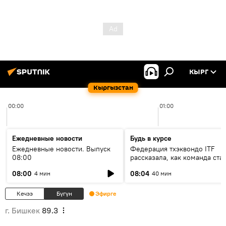
КЫРГ
Кыргызстан
00:00
01:00
Ежедневные новости
Будь в курсе
Ежедневные новости. Выпуск
Федерация тхэквондо ITF
08:00
рассказала, как команда ста
жертвой мошенников
08:00
08:04
4 мин
40 мин
Кечээ
Бүгүн
Эфирге
г. Бишкек
89.3