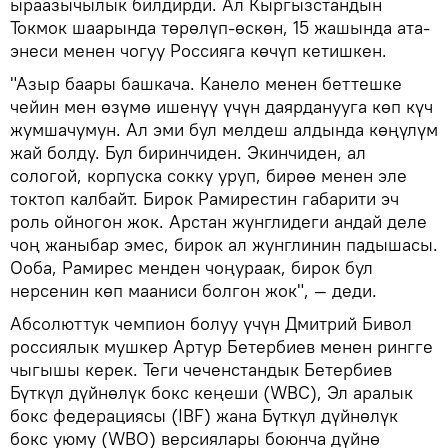
ыраазычылык билдирди. Ал Кыргызстандын
Токмок шаарында төрөлүп-өскөн, 15 жашында ата-
энеси менен чогуу Россияга көчүп кетишкен.
"Азыр баары башкача. Канело менен беттешке
чейин мен өзүмө ишенүү үчүн даярданууга көп күч
жумшачумун. Ал эми бул мелдеш алдында көңүлүм
жай болду. Бул биринчиден. Экинчиден, ал
сологой, корпуска сокку уруп, бирөө менен эле
токтоп калбайт. Бирок Рамирестин габарити эч
роль ойногон жок. Арстан жунглидеги андай деле
чоң жаныбар эмес, бирок ал жунглинин падышасы.
Ооба, Рамирес менден чоңураак, бирок бул
нерсенин көп мааниси болгон жок", — деди.
Абсолюттук чемпион болуу үчүн Дмитрий Бивол
россиялык мушкер Артур Бетербиев менен рингге
чыгышы керек. Теги чеченстандык Бетербиев
Бүткүл дүйнөлүк бокс кеңеши (WBC), Эл аралык
бокс федерациясы (IBF) жана Бүткүл дүйнөлүк
бокс уюму (WBO) версиялары боюнча дүйнө