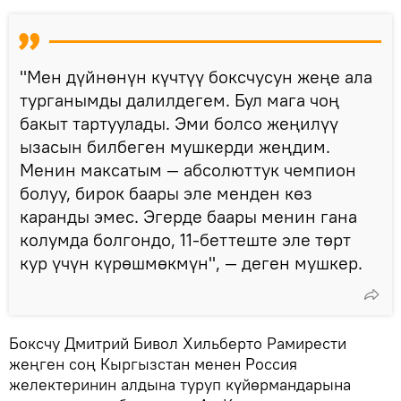
"Мен дүйнөнүн күчтүү боксчусун жеңе ала
турганымды далилдегем. Бул мага чоң
бакыт тартуулады. Эми болсо жеңилүү
ызасын билбеген мушкерди жеңдим.
Менин максатым — абсолюттук чемпион
болуу, бирок баары эле менден көз
каранды эмес. Эгерде баары менин гана
колумда болгондо, 11-беттеште эле төрт
кур үчүн күрөшмөкмүн", — деген мушкер.
Боксчу Дмитрий Бивол Хильберто Рамирести
жеңген соң Кыргызстан менен Россия
желектеринин алдына туруп күйөрмандарына