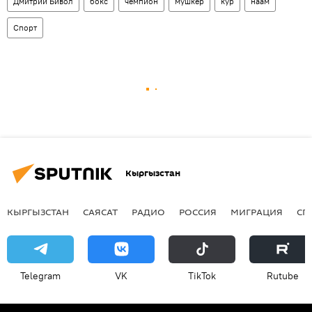
Дмитрий Бивол
бокс
чемпион
мушкер
кур
наам
Спорт
Кыргызстан
КЫРГЫЗСТАН
САЯСАТ
РАДИО
РОССИЯ
МИГРАЦИЯ
СП
Telegram
VK
ТikТоk
Rutube