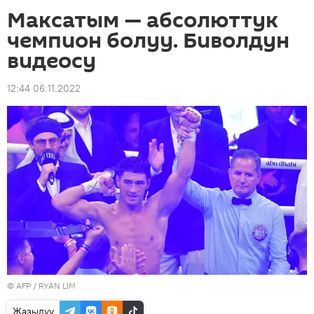
Максатым — абсолюттук
чемпион болуу. Биволдун
видеосу
12:44 06.11.2022
©
AFP
/ RYAN LIM
Жазылуу