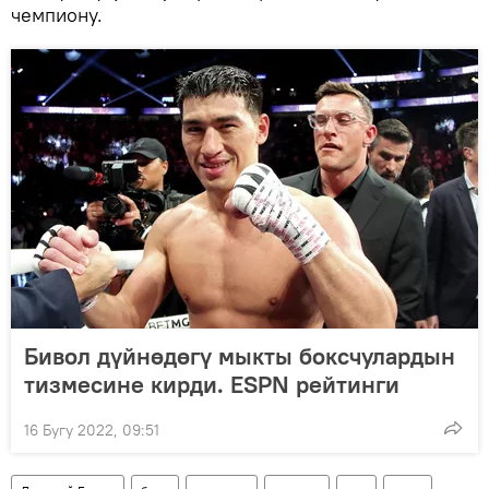
чемпиону.
Бивол дүйнөдөгү мыкты боксчулардын
тизмесине кирди. ESPN рейтинги
16 Бугу 2022, 09:51