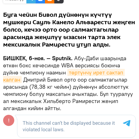
Буга чейин Бивол дүйнөнүн күчтүү
мушкери Сауль Канело Альварести жеңген
болсо, кечээ орто оор салмактагылар
арасында жеңилүү ызасын тарта элек
мексикалык Рамирести утуп алды.
БИШКЕК, 6-ноя. — Sputnik.
Абу-Даби шаарында
өткөн бокс кечесинде WBA версиясы боюнча
дүйнө чемпиону наамын
төртүнчү ирет сактап 
калган
Дмитрий Бивол орто оор салмактагылар
арасында (78,38 кг чейин) дүйнөнүн абсолюттук
чемпиону болуу максатын ачыктады. Бул тууралуу
ал мексикалык Хильберто Рамирести жеңип
алгандан кийин айтты.