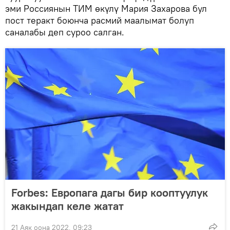
эми Россиянын ТИМ өкүлү Мария Захарова бул
пост теракт боюнча расмий маалымат болуп
саналабы деп суроо салган.
Forbes: Европага дагы бир кооптуулук
жакындап келе жатат
21 Аяк оона 2022, 09:23