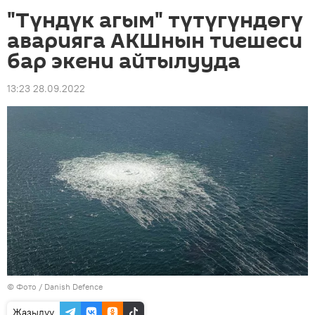
"Түндүк агым" түтүгүндөгү
аварияга АКШнын тиешеси
бар экени айтылууда
13:23 28.09.2022
© Фото /
Danish Defence
Жазылуу