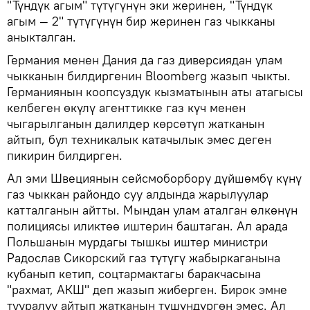
"Түндүк агым" түтүгүнүн эки жеринен, "Түндүк
агым — 2" түтүгүнүн бир жеринен газ чыкканы
аныкталган.
Германия менен Дания да газ диверсиядан улам
чыкканын билдиргенин Bloomberg жазып чыкты.
Германиянын коопсуздук кызматынын аты атагысы
келбеген өкүлү агенттикке газ күч менен
чыгарылганын далилдер көрсөтүп жатканын
айтып, бул техникалык катачылык эмес деген
пикирин билдирген.
Ал эми Швециянын сейсмоборбору дүйшөмбү күнү
газ чыккан райондо суу алдында жарылуулар
катталганын айтты. Мындан улам аталган өлкөнүн
полициясы иликтөө иштерин баштаган. Ал арада
Польшанын мурдагы тышкы иштер министри
Радослав Сикорский газ түтүгү жабыркаганына
кубанып кетип, соцтармактагы баракчасына
"рахмат, АКШ" деп жазып жиберген. Бирок эмне
тууралуу айтып жатканын түшүндүргөн эмес. Ал