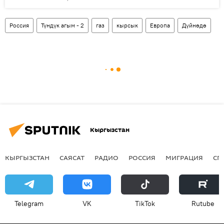
Россия
Түндүк агым - 2
газ
кырсык
Европа
Дүйнөдө
Кыргызстан
КЫРГЫЗСТАН
САЯСАТ
РАДИО
РОССИЯ
МИГРАЦИЯ
СП
Telegram
VK
ТikТоk
Rutube