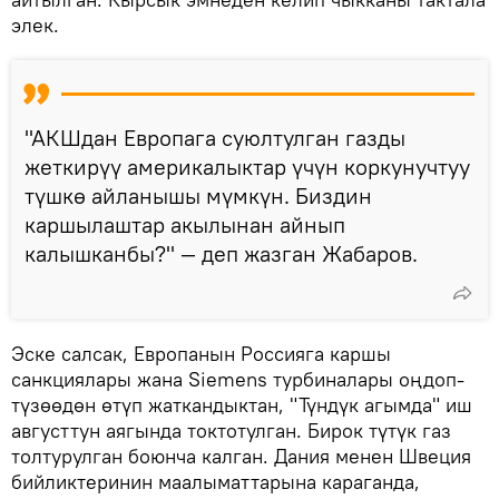
элек.
"АКШдан Европага суюлтулган газды
жеткирүү америкалыктар үчүн коркунучтуу
түшкө айланышы мүмкүн. Биздин
каршылаштар акылынан айнып
калышканбы?" — деп жазган Жабаров.
Эске салсак, Европанын Россияга каршы
санкциялары жана Siemens турбиналары оңдоп-
түзөөдөн өтүп жаткандыктан, "Түндүк агымда" иш
августтун аягында токтотулган. Бирок түтүк газ
толтурулган боюнча калган. Дания менен Швеция
бийликтеринин маалыматтарына караганда,