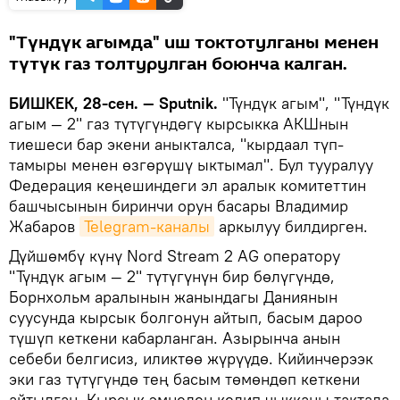
"Түндүк агымда" иш токтотулганы менен
түтүк газ толтурулган боюнча калган.
БИШКЕК, 28-сен. — Sputnik.
"Түндүк агым", "Түндүк
агым — 2" газ түтүгүндөгү кырсыкка АКШнын
тиешеси бар экени аныкталса, "кырдаал түп-
тамыры менен өзгөрүшү ыктымал". Бул тууралуу
Федерация кеңешиндеги эл аралык комитеттин
башчысынын биринчи орун басары Владимир
Жабаров
Telegram-каналы
аркылуу билдирген.
Дүйшөмбү күнү Nord Stream 2 AG оператору
"Түндүк агым — 2" түтүгүнүн бир бөлүгүндө,
Борнхольм аралынын жанындагы Даниянын
суусунда кырсык болгонун айтып, басым дароо
түшүп кеткени кабарланган. Азырынча анын
себеби белгисиз, иликтөө жүрүүдө. Кийинчерээк
эки газ түтүгүндө тең басым төмөндөп кеткени
айтылган. Кырсык эмнеден келип чыкканы тактала