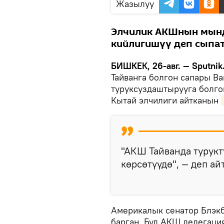
Жазылуу
Элчилик АКШнын мынд
кийлигишүү деп сыпат
БИШКЕК, 26-авг. — Sputnik
Тайванга болгон сапары В
туруксуздаштырууга болгон
Кытай элчилиги айтканын
"АКШ Тайванда турук
көрсөтүүдө", — деп а
Америкалык сенатор Блэкб
барган. Бул АКШ делегаци