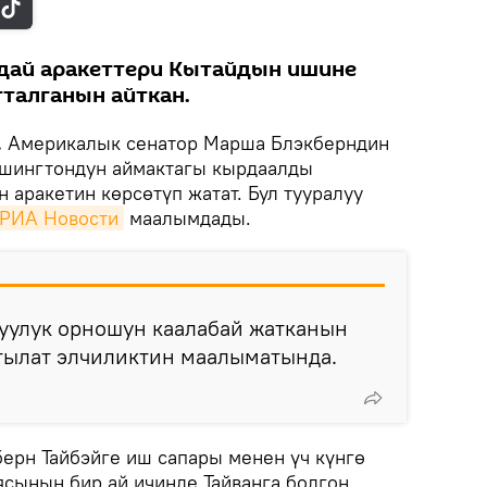
ай аракеттери Кытайдын ишине
талганын айткан.
.
Америкалык сенатор Марша Блэкберндин
ашингтондун аймактагы кырдаалды
 аракетин көрсөтүп жатат. Бул тууралуу
РИА Новости
маалымдады.
туулук орношун каалабай жатканын
йтылат элчиликтин маалыматында.
ерн Тайбэйге иш сапары менен үч күнгө
ясынын бир ай ичинде Тайванга болгон