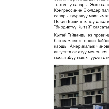
төртүнчү сапары. Эске са
Конгрессинин Өкүлдөр пал
сапары тууралуу маалымат
Пекин Вашингтонду өлкөнү
"бирдиктүү Кытай" саясаты
Кытай Тайванды өз провин
бар мамлекеттердин Тайбэ
каршы. Америкалык чинов
августта ок атуу менен ко
масштабуу машыгуусун өтк