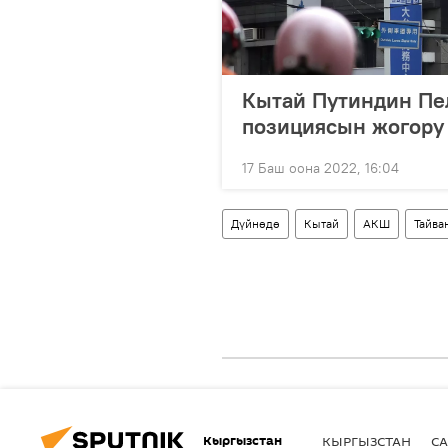
Кытай Путиндин Пе
позициясын жогору
17 Баш оона 2022, 16:04
Дүйнөдө
Кытай
АКШ
Тайва
Кыргызстан
КЫРГЫЗСТАН
СА