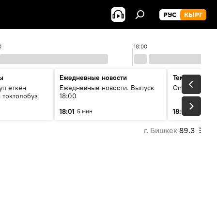
РУС
КЫРГ
0
18:00
ы
Ежедневные новости
Тема дня
уп өткөн
Ежедневные новости. Выпуск
On air
 токтолобуз
18:00
18:01
18:07
5 мин
30 мин
г. Бишкек
89.3