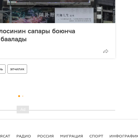
лосинин сапары боюнча
 баалады
нь
элчилик
ЯСАТ
РАДИО
РОССИЯ
МИГРАЦИЯ
СПОРТ
ИНФОГРАФИ