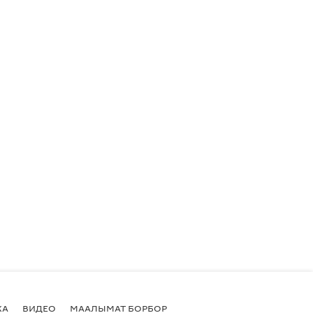
КА
ВИДЕО
МААЛЫМАТ БОРБОР