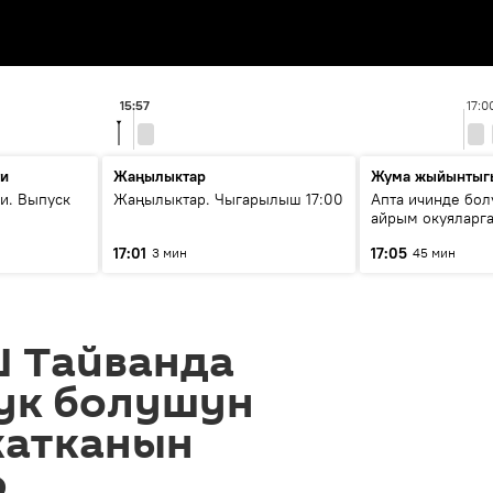
15:57
17:0
ти
Жаңылыктар
Жума жыйынтыг
и. Выпуск
Жаңылыктар. Чыгарылыш 17:00
Апта ичинде бол
айрым окуяларга
17:01
17:05
3 мин
45 мин
Ш Тайванда
ук болушун
жатканын
ө