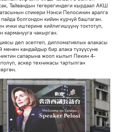
лсак, Тайвандын тегерегиндеги кырдаал АКШ
атасынын спикери Нэнси Пелосинин аралга
 пайда болгондон кийин курчуй баштаган.
н ички иштерине кийлигишүүнү токтотуп,
н карманууга чакырган.
циясы деп эсептеп, дипломатиялык алакасы
й менен кандайдыр бир алака түзүүсүнө
никтин сапарына жооп кылып Пекин 4-
штолуп, аскер техникасы тартылган
өргөн.