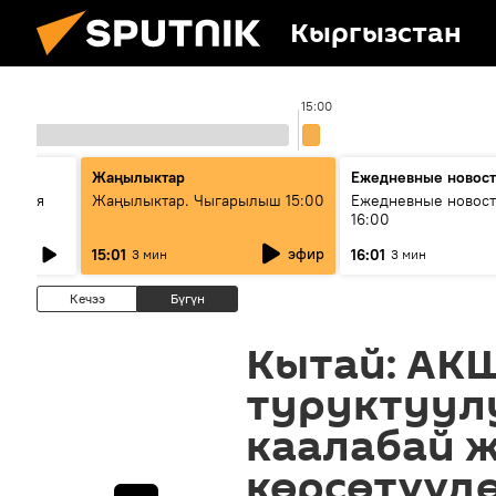
Кыргызстан
15:00
Жаңылыктар
Ежедневные новос
ческая
Жаңылыктар. Чыгарылыш 15:00
Ежедневные новост
16:00
эфир
15:01
16:01
3 мин
3 мин
Кечээ
Бүгүн
Кытай: АК
туруктуул
каалабай 
көрсөтүүд