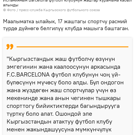
Испаниянын Barcelona футбол клубунун жаштар курамына кабыл
алынды
© Фото / пресс-служба Кыргызского футбольного союза
Маалыматка ылайык, 17 жаштагы спортчу расмий
түрдө дүйнөгө белгилүү клубда машыга баштаган.
"Кыргызстандык жаш футболчу өзүнүн
эмгегинин жана каалоосунун аркасында
F.C.BARCELONA футбол клубунун чоң үй-
бүлөсүнүн мүчөсү боло алды. Бул ондогон
жана жүздөгөн жаш спортчулар үчүн өз
мекенинде жана анын чегинен тышкары
спорттогу бийиктиктерди багындырууга
түрткү боло алат. Ошондой эле
Кыргызстандын атактуу футбол клубу
менен жакындашуусуна мүмкүнчүлүк