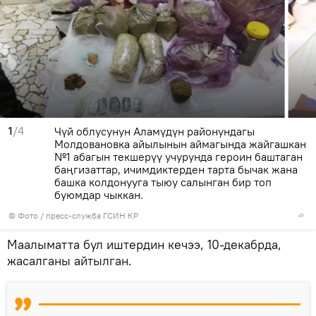
1
/4
Чүй облусунун Аламүдүн районундагы
Молдовановка айылынын аймагында жайгашкан
№1 абагын текшерүү учурунда героин баштаган
баңгизаттар, ичимдиктерден тарта бычак жана
башка колдонууга тыюу салынган бир топ
буюмдар чыккан.
© Фото / пресс-служба ГСИН КР
Маалыматта бул иштердин кечээ, 10-декабрда,
жасалганы айтылган.