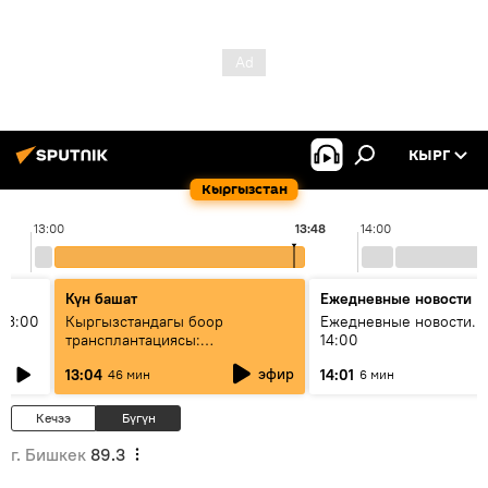
КЫРГ
Кыргызстан
13:00
13:48
14:00
Күн башат
Ежедневные новости
13:00
Кыргызстандагы боор
Ежедневные новости. 
трансплантациясы:
14:00
жетишкендиктер жана өнүгүү
эфир
13:04
14:01
46 мин
6 мин
келечеги
Кечээ
Бүгүн
г. Бишкек
89.3