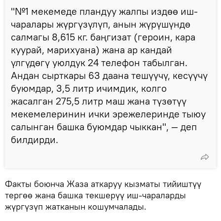
"№1 мекемеде пландуу жалпы издөө иш-
чаралары жүргүзүлүп, анын жүрүшүндө
салмагы 8,615 кг. баңгизат (героин, кара
куурай, марихуана) жана ар кандай
үлгүдөгү уюлдук 24 телефон табылган.
Андан сырткары 63 даана тешүүчү, кесүүчү
буюмдар, 3,5 литр ичимдик, колго
жасалган 275,5 литр маш жана түзөтүү
мекемелеринин ички эрежелеринде тыюу
салынган башка буюмдар чыккан", — деп
билдирди.
Факты боюнча Жаза аткаруу кызматы тийиштүү
тергөө жана башка текшерүү иш-чараларды
жүргүзүп жатканын кошумчалады.