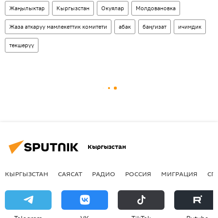
Жаңылыктар
Кыргызстан
Окуялар
Молдовановка
Жаза аткаруу мамлекеттик комитети
абак
баңгизат
ичимдик
текшерүү
Кыргызстан
КЫРГЫЗСТАН
САЯСАТ
РАДИО
РОССИЯ
МИГРАЦИЯ
СП