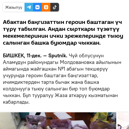
Жазылуу
Абактан баңгизаттын героин баштаган үч
түрү табылган. Андан сырткары түзөтүү
мекемелеринин ички эрежелеринде тыюу
салынган башка буюмдар чыккан.
БИШКЕК, 11-дек. — Sputnik.
Чүй облусунун
Аламүдүн районундагы Молдовановка айылынын
аймагында жайгашкан №1 абагын текшерүү
учурунда героин баштаган баңгизаттар,
ичимдиктерден тарта бычак жана башка
колдонууга тыюу салынган бир топ буюмдар
чыккан. Бул тууралуу Жаза аткаруу кызматынан
кабарлады.