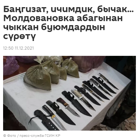
Баңгизат, ичимдик, бычак...
Молдовановка абагынан
чыккан буюмдардын
сүрөтү
12:50 11.12.2021
© Фото / пресс-служба ГСИН КР