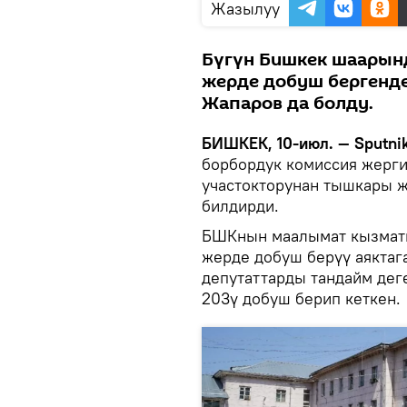
Жазылуу
Бүгүн Бишкек шаарын
жерде добуш бергенд
Жапаров да болду.
БИШКЕК, 10-июл. — Sputnik
борбордук комиссия жерг
участокторунан тышкары 
билдирди.
БШКнын маалымат кызматы
жерде добуш берүү аяктаг
депутаттарды тандайм дег
203ү добуш берип кеткен.