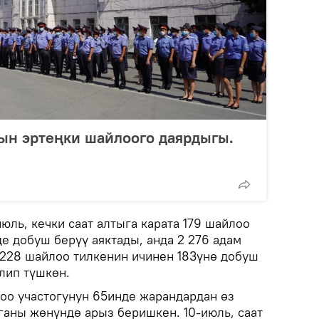
н эртеңки шайлоого даярдыгы.
ль, кечки саат алтыга карата 179 шайлоо
е добуш берүү аяктады, анда 2 276 адам
 228 шайлоо тилкенин ичинен 183үнө добуш
лип түшкөн.
о участогунун 65инде жарандардан өз
ганы жөнүндө арыз беришкен. 10-июль, саат