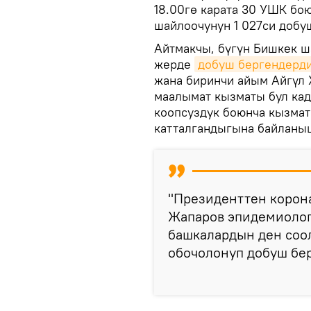
18.00гө карата 30 УШК бою
шайлоочунун 1 027си добу
Айтмакчы, бүгүн Бишкек 
жерде
добуш бергендерд
жана биринчи айым Айгүл
маалымат кызматы бул ка
коопсуздук боюнча кызма
катталгандыгына байланыш
"Президенттен корона
Жапаров эпидемиолог
башкалардын ден соол
обочолонуп добуш бер