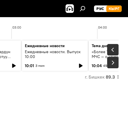
РУС
КЫРГ
03:00
04:00
Ежедневные новости
Тема дня
өрдүн
Ежедневные новости. Выпуск
«Более 1200 сёл в 
отуу
10:00
МЧС — о климате, 
системе оповещен
10:01
10:04
3 мин
49 мин
населения
г. Бишкек
89.3