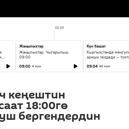
02:00
Жаңылыктар
Күн башат
е
Жаңылыктар. Чыгарылыш
Кыргызстанда мөңгүл
х
09:00
эриши тездеди — токт
мүмкүн эмеспи?
09:00
09:04
4 мин
46 мин
ч кеңештин
саат 18:00гө
буш бергендердин