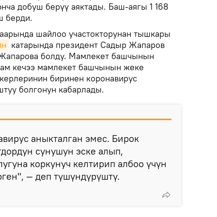
нча добуш берүү аяктады. Баш-аягы 1 168
ш берди.
шаарында шайлоо участокторунан тышкары
ин
катарында президент Садыр Жапаров
 Жапарова болду. Мамлекет башчынын
дам кечээ мамлекет башчынын жеке
ткерлеринин биринен коронавирус
туу болгонун кабарлады.
вирус аныкталган эмес. Бирок
дордун сунушун эске алып,
угуна коркунуч келтирип албоо үчүн
ген", — деп түшүндүрүштү.