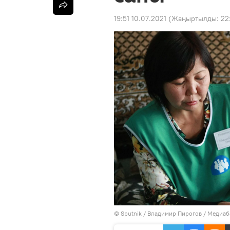
19:51 10.07.2021
(Жаңыртылды:
22
©
Sputnik
/ Владимир Пирогов
/
Медиаб