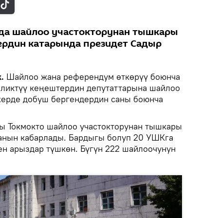
да шайлоо участокторунан тышкары
ердин катарында президет Садыр
.
Шайлоо жана референдум өткөрүү боюнча
иликтүү кеңештердин депутаттарына шайлоо
жерде добуш бергендердин саны боюнча
 Токмокто шайлоо участокторунан тышкары
анын кабарлады. Бардыгы болуп 20 УШКга
ен арыздар түшкөн. Бүгүн 222 шайлоочунун