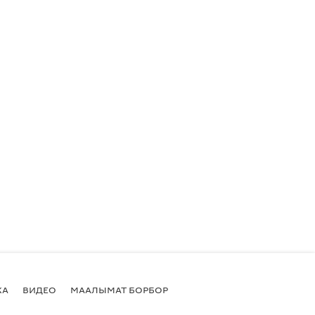
КА
ВИДЕО
МААЛЫМАТ БОРБОР