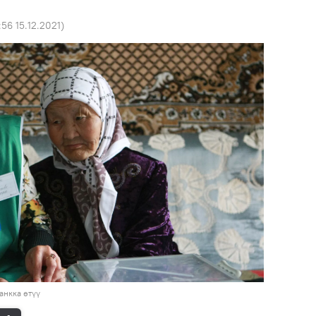
:56 15.12.2021
)
анкка өтүү