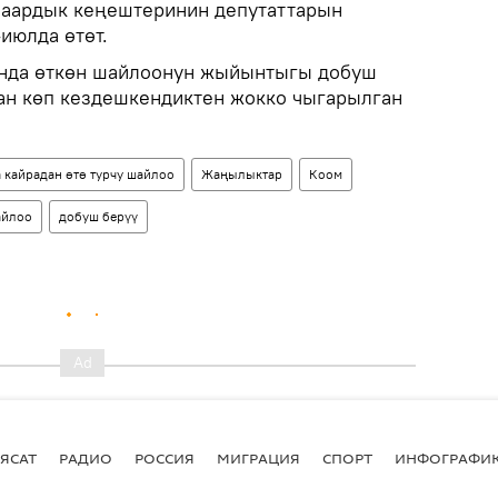
шаардык кеңештеринин депутаттарын
-июлда өтөт.
ында өткөн шайлоонун жыйынтыгы добуш
ан көп кездешкендиктен жокко чыгарылган
 кайрадан өтө турчу шайлоо
Жаңылыктар
Коом
айлоо
добуш берүү
ЯСАТ
РАДИО
РОССИЯ
МИГРАЦИЯ
СПОРТ
ИНФОГРАФИ