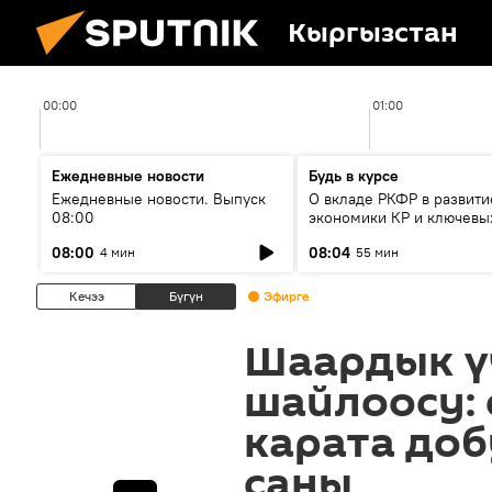
Кыргызстан
00:00
01:00
Ежедневные новости
Будь в курсе
Ежедневные новости. Выпуск
О вкладе РКФР в развити
08:00
экономики КР и ключевы
секторах до 2030 года
08:00
08:04
4 мин
55 мин
Кечээ
Бүгүн
Эфирге
Шаардык ү
шайлоосу: 
карата до
саны