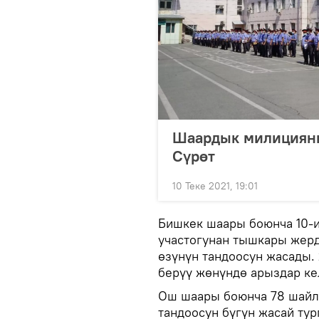
Шаардык милицияны
Сүрөт
10 Теке 2021, 19:01
Бишкек шаары боюнча 10-ию
участогунан тышкары жерд
өзүнүн тандоосун жасады.
берүү жөнүндө арыздар ке
Ош шаары боюнча 78 шайло
тандоосун бүгүн жасай тур