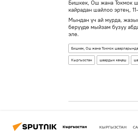
Бишкек, Ош жана Токмок 
кайрадан шайлоо эртең, 11
Мындан үч ай мурда, жаз
берүүдө мыйзам бузуу абд
эле.
Бишкек, Ош жана Токмок шаарларында
Кыргызстан
шаардык кеңеш
ш
Кыргызстан
КЫРГЫЗСТАН
СА