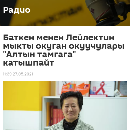
Радио
Баткен менен Лейлектин
мыкты окуган окуучулары
"Алтын тамгага"
катышпайт
11:39 27.05.2021