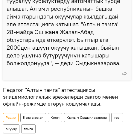
тууралуу күбөлүктөрдү автоматтык түрдө
алышат. Ал эми республиканын башка
аймактарындагы окуучулар жылдагыдай
эле аттестацияга катышат. "Алтын тамга"
28-майда Ош жана Жалал-Абад
облустарында өткөрүлөт. Былтыр ага
2000ден ашуун окуучу катышкан, быйыл
деле ушунча бүтүрүүчүнүн катышары
болжолдонууда", — деди Сыдыкназарова.
Педагог "Алтын тамга" аттестациясы
эпидемиологиялык эрежелерди сактоо менен
офлайн-режимде өтөрүн кошумчалады.
Радио
Кыргызстан
Коом
Кылым Сыдыкназарова
тест
окуучу
тамга