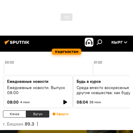
КЫРГ
Кыргызстан
00:00
01:00
Ежедневные новости
Будь в курсе
Ежедневные новости. Выпуск
Среда вместо воскресенья и
08:00
другие новшества: как будут
проходить выборы в КР?
08:00
08:04
4 мин
38 мин
Кечээ
Бүгүн
Эфирге
г. Бишкек
89.3