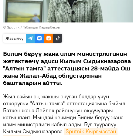
©
Sputnik / Табылды Кадырбеков
Жазылуу
Билим берүү жана илим министрлигинин
жетектөөчү адиси Кылым Сыдыкназарова
"Алтын тамга" аттестациясы 28-майда Ош
жана Жалал-Абад облустарынан
башталарын айтты.
Жыл сайын эң жакшы окуган балдар үчүн
өткөрүлчү "Алтын тамга" аттестациясына быйыл
Баткен жана Лейлек районунун окуучулары
катышпайт. Мындай чечимди Билим берүү жана
илим министрлиги кабыл алды. Бул тууралуу
Кылым Сыдыкназарова
Sputnik Кыргызстан 