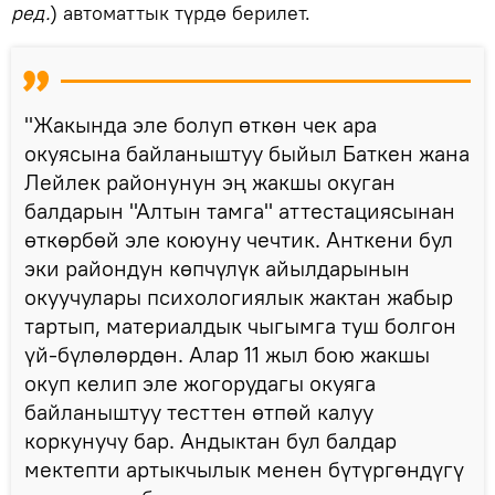
ред.
) автоматтык түрдө берилет.
"Жакында эле болуп өткөн чек ара
окуясына байланыштуу быйыл Баткен жана
Лейлек районунун эң жакшы окуган
балдарын "Алтын тамга" аттестациясынан
өткөрбөй эле коюуну чечтик. Анткени бул
эки райондун көпчүлүк айылдарынын
окуучулары психологиялык жактан жабыр
тартып, материалдык чыгымга туш болгон
үй-бүлөлөрдөн. Алар 11 жыл бою жакшы
окуп келип эле жогорудагы окуяга
байланыштуу тесттен өтпөй калуу
коркунучу бар. Андыктан бул балдар
мектепти артыкчылык менен бүтүргөндүгү