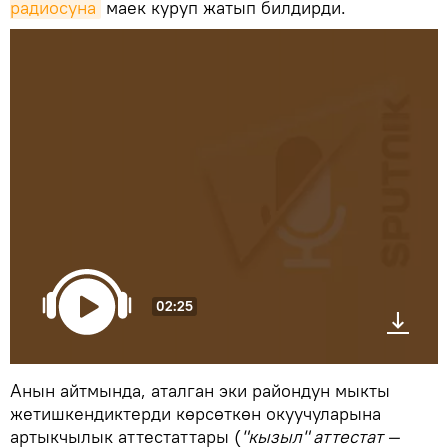
радиосуна
маек куруп жатып билдирди.
02:25
Анын айтмында, аталган эки райондун мыкты
жетишкендиктерди көрсөткөн окуучуларына
артыкчылык аттестаттары (
"кызыл" аттестат —