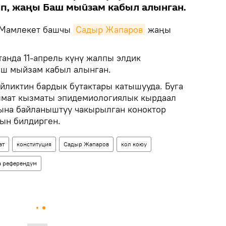
п, жаңы Баш мыйзам кабыл алынган.
Мамлекет башчы
Садыр Жапаров
жаңы
анда 11-апрель күнү жалпы элдик
аш мыйзам кабыл алынган.
йликтин бардык бутактары катышууда. Буга
ымат кызматы эпидемиологиялык кырдаал
ына байланыштуу чакырылган коноктор
ын билдирген.
ат
конституция
Садыр Жапаров
кол коюу
а референдум