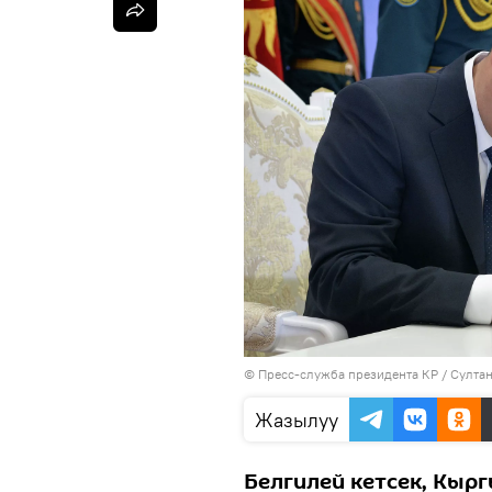
©
Пресс-служба президента КР / Султа
Жазылуу
Белгилей кетсек, Кыр