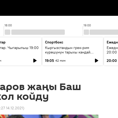
18:00
19:00
тар
Спортбокс
Ежедн
ар. Чыгарылыш 19:00
Кыргызстандын грек-рим
Ежедн
күрөшүнүн тарыхы кандай
20:00
башталган?
19:05
20:00
н
42 мин
аров жаңы Баш
кол койду
:27 14.12.2021
)