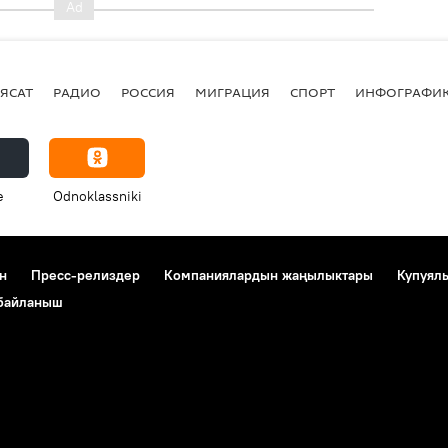
ЯСАТ
РАДИО
РОССИЯ
МИГРАЦИЯ
СПОРТ
ИНФОГРАФИ
e
Odnoklassniki
н
Пресс-релиздер
Компаниялардын жаңылыктары
Купуял
 байланыш