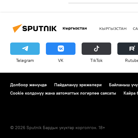
Кыргызстан
КЫРГЫЗСТАН
СА
Telegram
VK
ТikТоk
Rutub
Долбоор жөнүндө
Пайдалануу эрежелери
Байланыш үчү
Cookie колдонуу жана автоматтык логирлөө саясаты
Кайра
© 2026 Sputnik Бардык укуктар корголгон. 18+