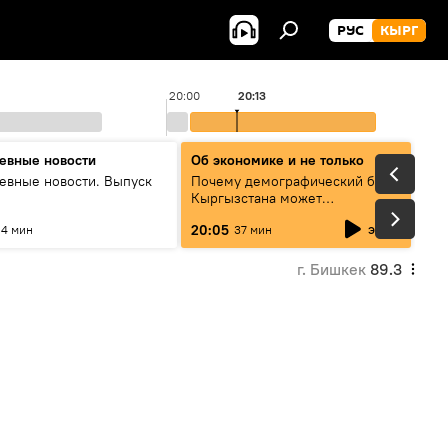
РУС
КЫРГ
20:00
20:13
евные новости
Об экономике и не только
евные новости. Выпуск
Почему демографический бум
Кыргызстана может
превратиться в проблему и как
эфир
20:05
4 мин
37 мин
этого избежать
г. Бишкек
89.3