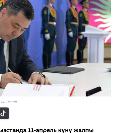
н Досалиев
гызстанда 11-апрель күнү жалпы