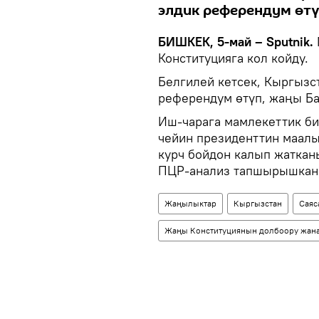
элдик референдум өтү
БИШКЕК, 5-май – Sputnik.
Конституцияга кол койду.
Белгилей кетсек, Кыргызст
референдум өтүп, жаңы Б
Иш-чарага мамлекеттик би
чейин президенттин маал
курч бойдон калып жаткан
ПЦР-анализ тапшырышкан
Жаңылыктар
Кыргызстан
Саяс
Жаңы Конституциянын долбоору жан