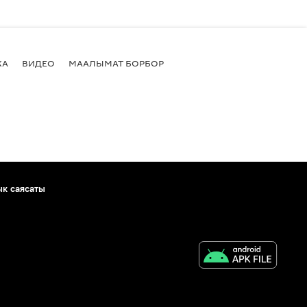
КА
ВИДЕО
МААЛЫМАТ БОРБОР
ык саясаты