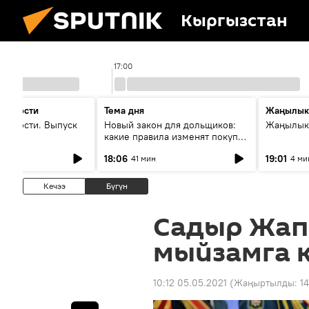
Кыргызстан
17:00
 новости
Тема дня
Жаңылык
новости. Выпуск
Новый закон для дольщиков:
Жаңылыкт
какие правила изменят покупку
квартир
18:06
19:01
41 мин
4 ми
Кечээ
Бүгүн
Садыр Жап
мыйзамга 
10:12 05.05.2021
(Жаңыртылды:
14