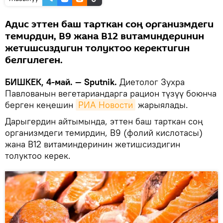
Адис эттен баш тарткан соң организмдеги
темирдин, В9 жана В12 витаминдеринин
жетишсиздигин толуктоо керектигин
белгилеген.
БИШКЕК, 4-май. — Sputnik.
Диетолог Зухра
Павлованын вегетариандарга рацион түзүү боюнча
берген кеңешин
РИА Новости
жарыялады.
Дарыгердин айтымында, эттен баш тарткан соң
организмдеги темирдин, В9 (фолий кислотасы)
жана В12 витаминдеринин жетишсиздигин
толуктоо керек.