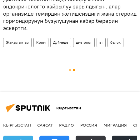
эндокринологго кайрылуу зарылдыгын, алар
организмде темирдин жетишсиздиги жана стероид
гормондорунун бузулушунан кабар берерин
эскертти.
Жаңылыктар
Коом
Дүйнөдө
диетолог
эт
белок
Кыргызстан
КЫРГЫЗСТАН
САЯСАТ
РАДИО
РОССИЯ
МИГРАЦИЯ
СП