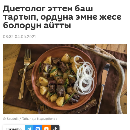
Диетолог эттен баш
тартып, ордуна эмне жесе
болорун айтты
08:32 04.05.2021
©
Sputnik / Табылды Кадырбеков
Жазылуу