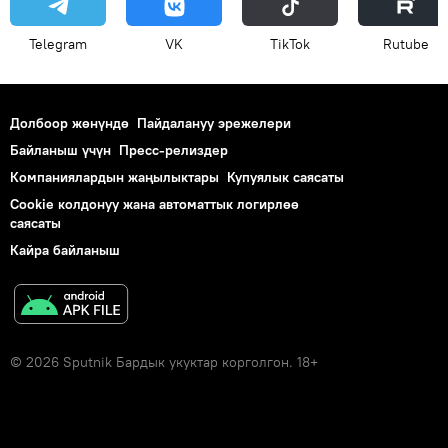
Telegram
VK
ТikТоk
Rutube
Долбоор жөнүндө
Пайдалануу эрежелери
Байланыш үчүн
Пресс-релиздер
Компаниялардын жаңылыктары
Купуялык саясаты
Cookie колдонуу жана автоматтык логирлөө
саясаты
Кайра байланыш
© 2026 Sputnik Бардык укуктар корголгон. 18+