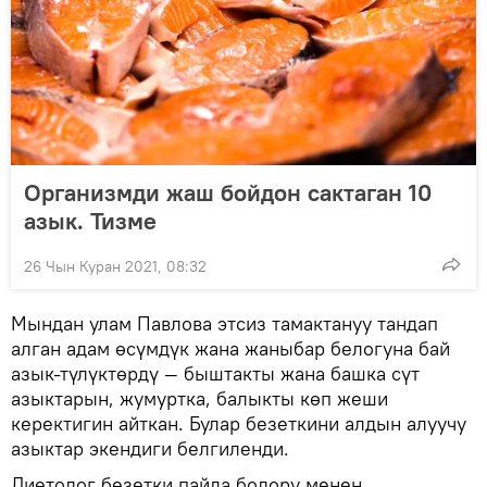
Организмди жаш бойдон сактаган 10
азык. Тизме
26 Чын Куран 2021, 08:32
Мындан улам Павлова этсиз тамактануу тандап
алган адам өсүмдүк жана жаныбар белогуна бай
азык-түлүктөрдү — быштакты жана башка сүт
азыктарын, жумуртка, балыкты көп жеши
керектигин айткан. Булар безеткини алдын алуучу
азыктар экендиги белгиленди.
Диетолог безетки пайда болору менен