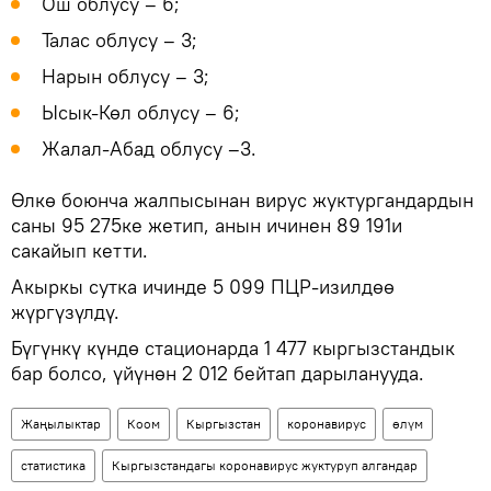
Ош облусу – 6;
Талас облусу – 3;
Нарын облусу – 3;
Ысык-Көл облусу – 6;
Жалал-Абад облусу –3.
Өлкө боюнча жалпысынан вирус жуктургандардын
саны 95 275ке жетип, анын ичинен 89 191и
сакайып кетти.
Акыркы сутка ичинде 5 099 ПЦР-изилдөө
жүргүзүлдү.
Бүгүнкү күндө стационарда 1 477 кыргызстандык
бар болсо, үйүнөн 2 012 бейтап дарыланууда.
Жаңылыктар
Коом
Кыргызстан
коронавирус
өлүм
статистика
Кыргызстандагы коронавирус жуктуруп алгандар