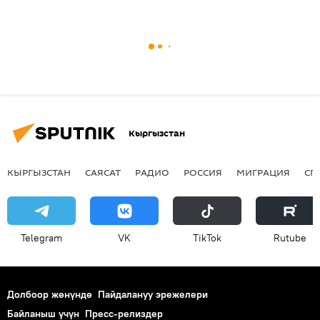
Кыргызстан
КЫРГЫЗСТАН
САЯСАТ
РАДИО
РОССИЯ
МИГРАЦИЯ
СП
Telegram
VK
ТikТоk
Rutube
Долбоор жөнүндө
Пайдалануу эрежелери
Байланыш үчүн
Пресс-релиздер