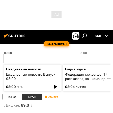
КЫРГ
Кыргызстан
00:00
01:00
Ежедневные новости
Будь в курсе
Ежедневные новости. Выпуск
Федерация тхэквондо ITF
08:00
рассказала, как команда ста
жертвой мошенников
08:00
08:04
4 мин
40 мин
Кечээ
Бүгүн
Эфирге
г. Бишкек
89.3