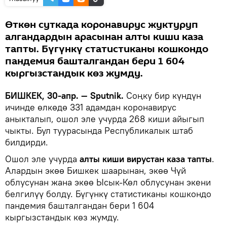
Өткөн суткада коронавирус жуктуруп
алгандардын арасынан алты киши каза
тапты. Бүгүнкү статистиканы кошкондо
пандемия башталгандан бери 1 604
кыргызстандык көз жумду.
БИШКЕК, 30-апр. — Sputnik.
Соңку бир күндүн
ичинде өлкөдө 331 адамдан коронавирус
аныкталып, ошол эле учурда 268 киши айыгып
чыкты. Бул туурасында Республикалык штаб
билдирди.
Ошол эле учурда
алты киши вирустан каза тапты
.
Алардын экөө Бишкек шаарынан, экөө Чүй
облусунан жана экөө Ысык-Көл облусунан экени
белгилүү болду. Бүгүнкү статистиканы кошкондо
пандемия башталгандан бери 1 604
кыргызстандык көз жумду.