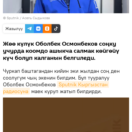
©
Sputnik
/ Асель Сыдыкова
Жазылуу
Жөө күлүк Оболбек Осмонбеков соңку
учурда коомдо ашыкча салмак көйгөйү
күч болуп калганын белгиледи.
Чуркап баштагандан кийин эки жылдан соң ден
соолугум чың экенин билдим. Бул тууралуу
Оболбек Осмонбеков
Sputnik Кыргызстан 
радиосуна
маек куруп жатып билдирди.