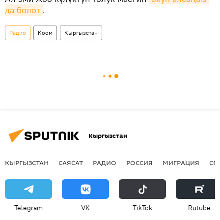
да болот
.
Радио
Коом
Кыргызстан
Кыргызстан
КЫРГЫЗСТАН
САЯСАТ
РАДИО
РОССИЯ
МИГРАЦИЯ
СП
Telegram
VK
ТikТоk
Rutube