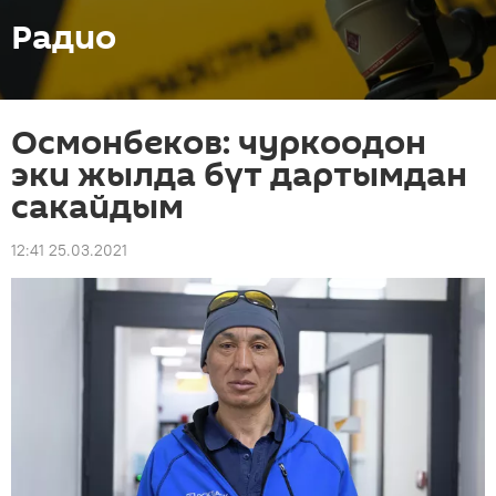
Радио
Осмонбеков: чуркоодон
эки жылда бүт дартымдан
сакайдым
12:41 25.03.2021