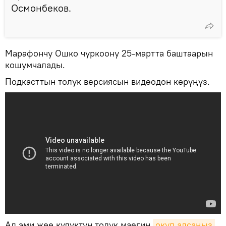
Осмонбеков.
Марафончу Ошко чуркоону 25-мартта баштаарын
кошумчалады.
Подкасттын толук версиясын видеодон көрүңүз.
Ал эми жөө күлүктүн толук маегин
окуп алсаңыз 