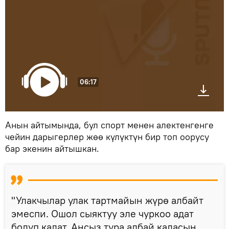
06:17
Анын айтымында, бул спорт менен алектенгенге
чейин дарыгерлер жөө күлүктүн бир топ оорусу
бар экенин айтышкан.
"Улакчылар улак тартмайын жүрө албайт
эмеспи. Ошол сыяктуу эле чуркоо адат
болуп калат. Ансыз тура албай каласың.