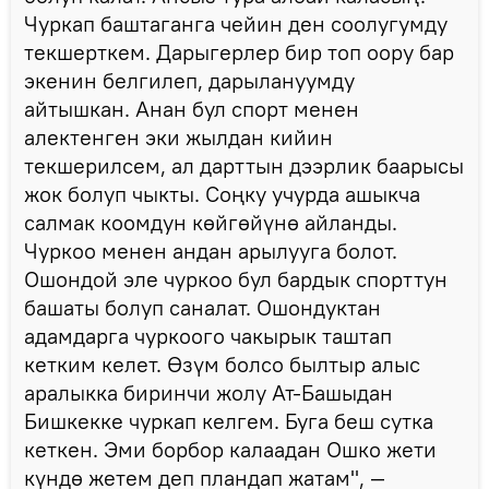
Чуркап баштаганга чейин ден соолугумду
текшерткем. Дарыгерлер бир топ оору бар
экенин белгилеп, дарылануумду
айтышкан. Анан бул спорт менен
алектенген эки жылдан кийин
текшерилсем, ал дарттын дээрлик баарысы
жок болуп чыкты. Соңку учурда ашыкча
салмак коомдун көйгөйүнө айланды.
Чуркоо менен андан арылууга болот.
Ошондой эле чуркоо бул бардык спорттун
башаты болуп саналат. Ошондуктан
адамдарга чуркоого чакырык таштап
кетким келет. Өзүм болсо былтыр алыс
аралыкка биринчи жолу Ат-Башыдан
Бишкекке чуркап келгем. Буга беш сутка
кеткен. Эми борбор калаадан Ошко жети
күндө жетем деп пландап жатам", —