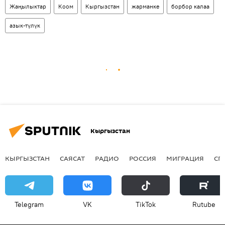
Жаңылыктар
Коом
Кыргызстан
жарманке
борбор калаа
азык-түлүк
Кыргызстан
КЫРГЫЗСТАН
САЯСАТ
РАДИО
РОССИЯ
МИГРАЦИЯ
СП
Telegram
VK
ТikТоk
Rutube